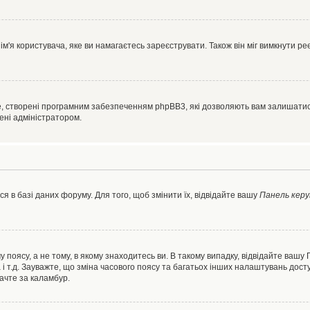
'я користувача, яке ви намагаєтесь зареєструвати. Також він міг вимкнути ре
, створені програмним забезпеченням phpBB3, які дозволяють вам залишатись
нені адміністратором.
я в базі даних форуму. Для того, щоб змінити їх, відвідайте вашу
Панель керу
 поясу, а не тому, в якому знаходитесь ви. В такому випадку, відвідайте вашу
 і т.д. Зауважте, що зміна часового поясу та багатьох інших налаштувань до
ачте за каламбур.