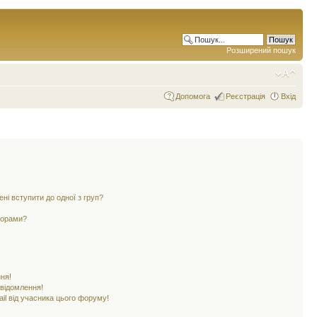
Розширений пошук
Допомога
Реєстрація
Вхід
ені вступити до одної з груп?
ьорами?
ня!
овідомлення!
il від учасника цього форуму!