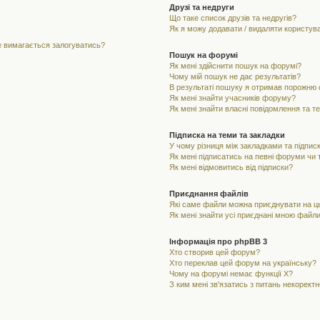
Друзі та недруги
Що таке список друзів та недругів?
Як я можу додавати / видаляти користувач
не вимагається залогуватись?
Пошук на форумі
Як мені здійснити пошук на форумі?
Чому мій пошук не дає результатів?
В результаті пошуку я отримав порожню с
Як мені знайти учасників форуму?
Як мені знайти власні повідомлення та т
Підписка на теми та закладки
У чому різниця між закладками та підпис
Як мені підписатись на певні форуми чи
Як мені відмовитись від підписки?
Приєднання файлів
Які саме файли можна приєднувати на 
Як мені знайти усі приєднані мною файл
Інформація про phpBB 3
Хто створив цей форум?
Хто переклав цей форум на українську?
Чому на форумі немає функції X?
З ким мені зв'язатись з питань некорект