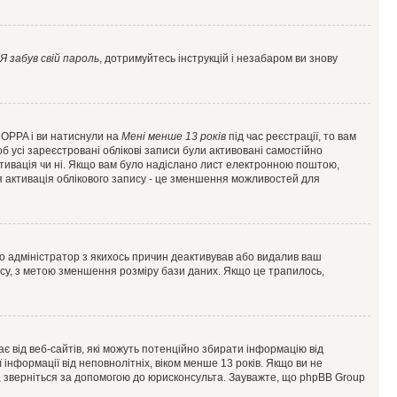
Я забув свій пароль
, дотримуйтесь інструкцій і незабаром ви знову
 COPPA і ви натиснули на
Мені менше 13 років
під час реєстрації, то вам
б усі зареєстровані облікові записи були активовані самостійно
активація чи ні. Якщо вам було надіслано лист електронною поштою,
ся активація облікового запису - це зменшення можливостей для
що адміністратор з якихось причин деактивував або видалив ваш
асу, з метою зменшення розміру бази даних. Якщо це трапилось,
гає від веб-сайтів, які можуть потенційно збирати інформацію від
ї інформації від неповнолітніх, віком менше 13 років. Якщо ви не
ь, зверніться за допомогою до юрисконсульта. Зауважте, що phpBB Group