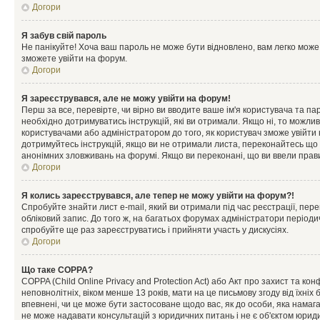
Догори
Я забув свій пароль
Не панікуйте! Хоча ваш пароль не може бути відновлено, вам легко може
зможете увійти на форум.
Догори
Я зареєструвався, але не можу увійти на форум!
Перш за все, перевірте, чи вірно ви вводите ваше ім'я користувача та п
необхідно дотримуватись інструкцій, які ви отримали. Якщо ні, то можли
користувачами або адміністратором до того, як користувач зможе увійти
дотримуйтесь інструкцій, якщо ви не отримали листа, переконайтесь що 
анонімних зловживань на форумі. Якщо ви переконані, що ви ввели прави
Догори
Я колись зареєструвався, але тепер не можу увійти на форум?!
Спробуйте знайти лист e-mail, який ви отримали під час реєстрації, пер
обліковий запис. До того ж, на багатьох форумах адміністратори період
спробуйте ще раз зареєструватись і прийняти участь у дискусіях.
Догори
Що таке COPPA?
COPPA (Child Online Privacy and Protection Act) або Акт про захист та ко
неповнолітніх, віком менше 13 років, мати на це письмову згоду від їхніх 
впевнені, чи це може бути застосоване щодо вас, як до особи, яка нама
не може надавати консультацій з юридичних питань і не є об'єктом юриди