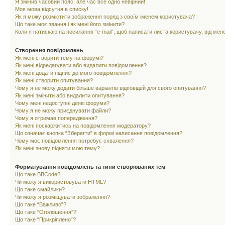
Я змінив часовий пояс, але час все одно невірний!
Моя мова відсутня в списку!
Як я можу розмістити зображення поряд з своїм іменем користувача?
Що таке моє звання і як мені його змінити?
Коли я натискаю на посилання “e-mail”, щоб написати листа користувачу, від ме
Створення повідомлень
Як мені створити тему на форумі?
Як мені відредагувати або видалити повідомлення?
Як мені додати підпис до мого повідомлення?
Як мені створити опитування?
Чому я не можу додати більше варіантів відповідей для свого опитування?
Як мені змінити або видалити опитування?
Чому мені недоступні деякі форуми?
Чому я не можу приєднувати файли?
Чому я отримав попередження?
Як мені поскаржитись на повідомлення модератору?
Що означає кнопка “Зберегти” в формі написання повідомлення?
Чому моє повідомлення потребує схвалення?
Як мені знову підняти мою тему?
Форматування повідомлень та типи створюваних тем
Що таке BBCode?
Чи можу я використовувати HTML?
Що таке смайлики?
Чи можу я розміщувати зображення?
Що таке “Важливо”?
Що таке “Оголошення”?
Що таке “Прикріплено”?