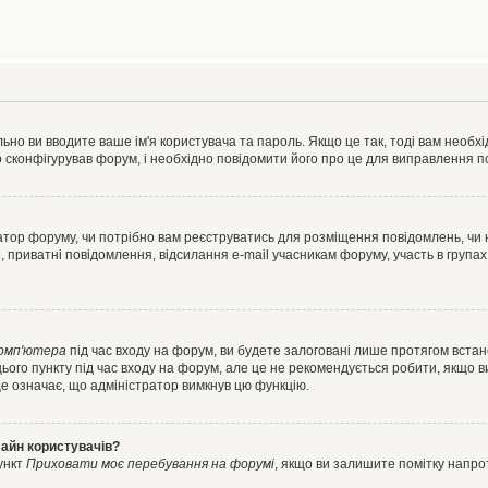
ьно ви вводите ваше ім'я користувача та пароль. Якщо це так, тоді вам необх
 сконфігурував форум, і необхідно повідомити його про це для виправлення п
тратор форуму, чи потрібно вам реєструватись для розміщення повідомлень, чи
, приватні повідомлення, відсилання e-mail учасникам форуму, участь в групах
комп'ютера
під час входу на форум, ви будете залоговані лише протягом встан
ього пункту під час входу на форум, але це не рекомендується робити, якщо 
, це означає, що адміністратор вимкнув цю функцію.
лайн користувачів?
ункт
Приховати моє перебування на форумі
, якщо ви залишите помітку напр