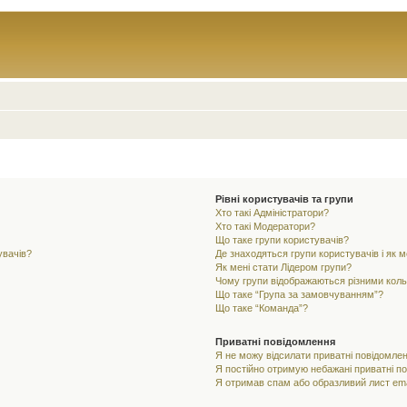
Рівні користувачів та групи
Хто такі Адміністратори?
Хто такі Модератори?
Що таке групи користувачів?
увачів?
Де знаходяться групи користувачів і як м
Як мені стати Лідером групи?
Чому групи відображаються різними кол
Що таке “Група за замовчуванням”?
Що таке “Команда”?
Приватні повідомлення
Я не можу відсилати приватні повідомлен
Я постійно отримую небажані приватні п
Я отримав спам або образливий лист ema