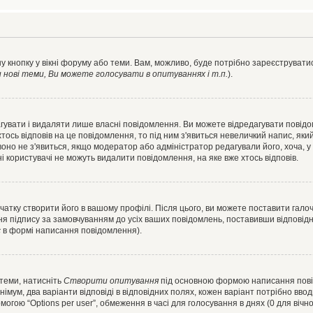
у кнопку у вікні форуму або теми. Вам, можливо, буде потрібно зареєструватис
ові теми, Ви можете голосувати в опитуваннях і т.п.
).
гувати і видаляти лише власні повідомлення. Ви можете відредагувати повід
сь відповів на це повідомлення, то під ним з'явиться невеличкий напис, який 
 воно не з'явиться, якщо модератор або адміністратор редагували його, хоча,
і користувачі не можуть видалити повідомлення, на яке вже хтось відповів.
чатку створити його в вашому профілі. Після цього, ви можете поставити гало
я підпису за замовчуванням до усіх ваших повідомлень, поставивши відповідн
с
в формі написання повідомлення).
 теми, натисніть
Створити опитування
під основною формою написання повідо
мум, два варіанти відповіді в відповідних полях, кожен варіант потрібно вводит
могою “Options per user”, обмеження в часі для голосування в днях (0 для вічног