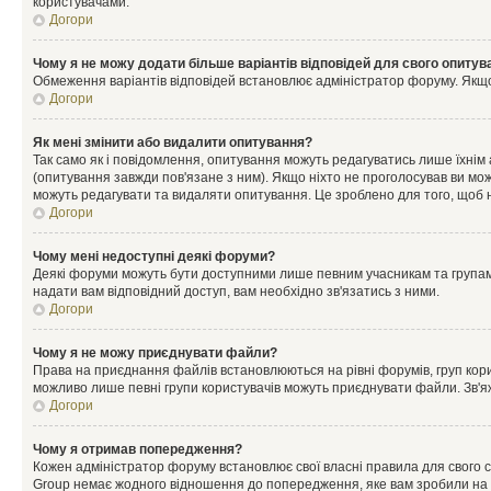
користувачами.
Догори
Чому я не можу додати більше варіантів відповідей для свого опитув
Обмеження варіантів відповідей встановлює адміністратор форуму. Якщо у
Догори
Як мені змінити або видалити опитування?
Так само як і повідомлення, опитування можуть редагуватись лише їхні
(опитування завжди пов'язане з ним). Якщо ніхто не проголосував ви мо
можуть редагувати та видаляти опитування. Це зроблено для того, щоб ні
Догори
Чому мені недоступні деякі форуми?
Деякі форуми можуть бути доступними лише певним учасникам та групам.
надати вам відповідний доступ, вам необхідно зв'язатись з ними.
Догори
Чому я не можу приєднувати файли?
Права на приєднання файлів встановлюються на рівні форумів, груп кор
можливо лише певні групи користувачів можуть приєднувати файли. Зв'я
Догори
Чому я отримав попередження?
Кожен адміністратор форуму встановлює свої власні правила для свого 
Group немає жодного відношення до попередження, яке вам зробили на 