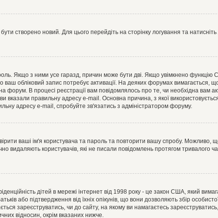
 бути створено новий. Для цього перейдіть на сторінку логування та натисніть
ароль. Якщо з ними усе гаразд, причин може бути дві. Якщо увімкнено функцію
во ваш обліковий запис потребує активації. На деяких форумах вимагається, що
 на форум. В процесі реєстрації вам повідомлялось про те, чи необхідна вам 
ви вказали правильну адресу e-mail. Основна причина, з якої використовуєть
льну адресу e-mail, спробуйте зв'язатись з адміністратором форуму.
евірити ваші ім'я користувача та пароль та повторити вашу спробу. Можливо, 
ично видаляють користувачів, які не писали повідомлень протягом тривалого ч
нфіденційність дітей в мережі інтернет від 1998 року - це закон США, який вима
батьків або підтвердження від їхніх опікунів, що вони дозволяють збір особисто
гається зареєструватись, чи до сайту, на якому ви намагаєтесь зареєструватис
чних відносин, окрім вказаних нижче.