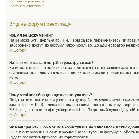
Що таке закриті теми?
Що таке значок теми?
Вхід на форум і реєстрація
Чому я не можу увійти?
На це може бути декілька причин. Перш за все, переконайтесь, чи правил
заборонено доступ до форуму. Також можливо, що адміністратор невірно
Догори
Навіщо мені взагалі потрібно реєструватися?
Ви можете цього і не робити, все залежить від того, як вирішив адмініс
функціями, які недоступні для анонімних користувачів, такими як аватари
його.
Догори
Чому мені постійно доводиться логуватись?
Якщо ви не ставите галочку напроти пункту
Запам'ятати мене з цього 
кимось іншим. Щоб залишатись залогованим, поставте галочку напроти ц
бібліотеці, інтернет-кафе, університеті і т.п. Якщо такий пункт відсутній
Догори
Як мені зробити, щоб моє ім'я користувача не з'являлось в списку он
В Панелі керування, а саме в розділі “Налаштування форуму” знайдіть п
будете вважатись прихованим користувачем.