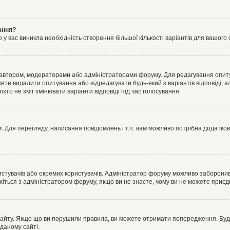
ання?
 вас виникла необхідність створення більшої кількості варіантів для вашого 
м автором, модераторами або адміністраторами форуму. Для редагування опит
жете видалити опитування або відредагувати будь-який з варіантів відповіді,
хто не зміг змінювати варіанти відповіді під час голосування
 Для перегляду, написання повідомлень і т.п. вам можливо потрібна додатко
истувачів або окремих користувачів. Адміністратор форуму можливо заборонив
жіться з адміністратором форуму, якщо ви не знаєте, чому ви не можете приє
сайту. Якщо що ви порушили правила, ви можете отримати попередження. Будь-
даному сайті.