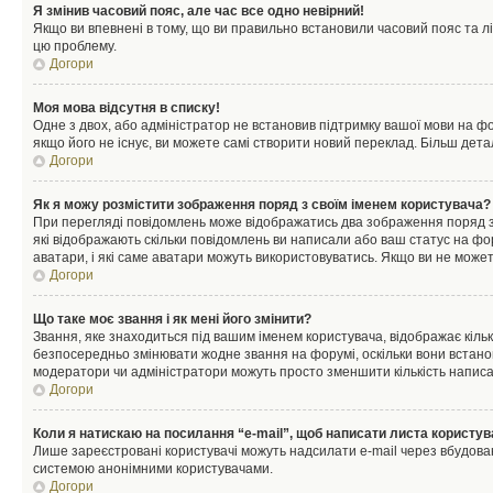
Я змінив часовий пояс, але час все одно невірний!
Якщо ви впевнені в тому, що ви правильно встановили часовий пояс та лі
цю проблему.
Догори
Моя мова відсутня в списку!
Одне з двох, або адміністратор не встановив підтримку вашої мови на ф
якщо його не існує, ви можете самі створити новий переклад. Більш дет
Догори
Як я можу розмістити зображення поряд з своїм іменем користувача?
При перегляді повідомлень може відображатись два зображення поряд з і
які відображають скільки повідомлень ви написали або ваш статус на фо
аватари, і які саме аватари можуть використовуватись. Якщо ви не може
Догори
Що таке моє звання і як мені його змінити?
Звання, яке знаходиться під вашим іменем користувача, відображає кільк
безпосередньо змінювати жодне звання на форумі, оскільки вони встано
модератори чи адміністратори можуть просто зменшити кількість напис
Догори
Коли я натискаю на посилання “e-mail”, щоб написати листа користув
Лише зареєстровані користувачі можуть надсилати e-mail через вбудова
системою анонімними користувачами.
Догори