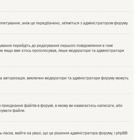
опитування, аніж це передбачено, зв'яжіться з адміністратором форуму.
ування перейдіть до редагування першого повідомлення в темі
 але якщо вже хтось проголосував, лише модератори та адміністратори
ва авторизація, виключно модератори та адміністратори форуму можуть
 приєднання файлів в форумі, в якому ви намагаєтесь написати, або
днувати файли.
ласка, майте на увазі, що це рішення адміністратора форуму, і phpBB