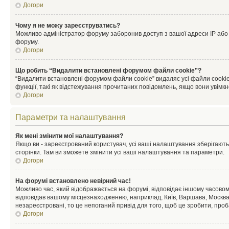
Догори
Чому я не можу зареєструватись?
Можливо адміністратор форуму заборонив доступ з вашої адреси IP або ім
форуму.
Догори
Що робить “Видалити встановлені форумом файли cookie”?
“Видалити встановлені форумом файли cookie” видаляє усі файли cookie
функції, такі як відстежування прочитаних повідомлень, якщо вони увімк
Догори
Параметри та налаштування
Як мені змінити мої налаштування?
Якщо ви - зареєстрований користувач, усі ваші налаштування зберігаютьс
сторінки. Там ви зможете змінити усі ваші налаштування та параметри.
Догори
На форумі встановлено невірний час!
Можливо час, який відображається на форумі, відповідає іншому часовому
відповідав вашому місцезнаходженню, наприклад, Київ, Варшава, Москва
незареєстровані, то це непоганий привід для того, щоб це зробити, проб
Догори