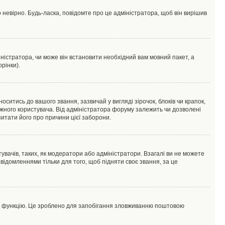
 невірно. Будь-ласка, повідомте про це адміністратора, щоб він вирішив
ністратора, чи може він встановити необхідний вам мовний пакет, а
рінки).
тись до вашого звання, зазвичай у вигляді зірочок, блоків чи крапок,
ожного користувача. Від адміністратора форуму залежить чи дозволені
питати його про причини цієї заборони.
увачів, таких, як модератори або адміністратори. Взагалі ви не можете
ідомленнями тільки для того, щоб підняти своє звання, за це
цю функцію. Це зроблено для запобігання зловживанню поштовою