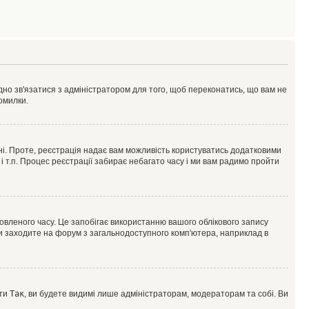
ідно зв'язатися з адміністратором для того, щоб переконатись, що вам не
омилки.
 ні. Проте, реєстрація надає вам можливість користуватись додатковими
 і т.п. Процес реєстрації забирає небагато часу і ми вам радимо пройти
овленого часу. Це запобігає використанню вашого облікового запису
ви заходите на форум з загальнодоступного комп'ютера, наприклад в
оти
Так
, ви будете видимі лише адміністраторам, модераторам та собі. Ви