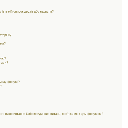
ів в мій список друзів або недругів?
торінку!
еми?
кою?
 теми?
цьому форумі?
и?
ного використання і/або юридичних питань, пов'язаних з цим форумом?