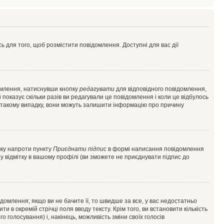
ь для того, щоб розмістити повідомлення. Доступні для вас дії
омлення, натиснувши кнопку
редагувати
для відповідного повідомлення,
показує скільки разів ви редагували це повідомлення і коли це відбулось
 у такому випадку, вони можуть залишити інформацію про причину
чку напроти пункту
Приєднати підпис
в формі написання повідомлення
у відмітку в вашому профілі (ви зможете не приєднувати підпис до
млення; якщо ви не бачите її, то швидше за все, у вас недостатньо
и в окремій стрічці поля вводу тексту. Крім того, ви встановити кількість
о голосування) і, накінець, можливість зміни своїх голосів