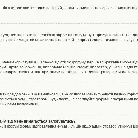
тній час, але час все одно невірний, значить годинник на сервері налаштовано
орумі, або ще ніхто не переклав phpBB на вашу мову. Спробуйте запитати адмі
альну інформацію ви можете знайти на сайті phpBB Group (посилання внизу сто
менем користувача. Залежно від стилю форуму, перше зображення може відноси
румі. Друге зображення, як правило більше, відоме як аватар, унікальне для к
те використовувати аватари, значить так вирішив адміністратор, ви можете за
ість повідомлень, яку ви написали, або дозволяє ідентифікувати певних корист
влюються адміністратором. Будь-ласка, не засмічуйте форум непотрібними пов
аних вами повідомлень.
ачу, від мене вимагається залогуватись?
ну в форум форму відправлення e-mail, і лише якщо адміністратор увімкнув 