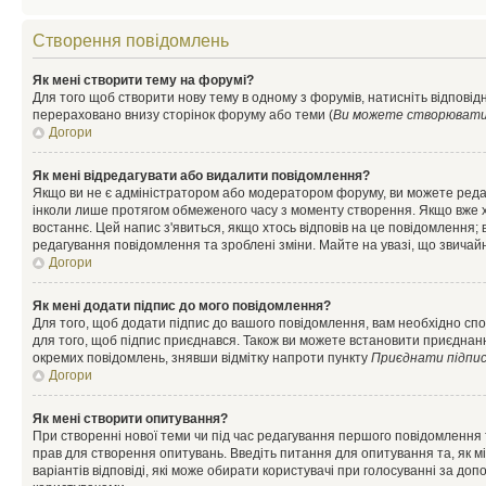
Створення повідомлень
Як мені створити тему на форумі?
Для того щоб створити нову тему в одному з форумів, натисніть відповідн
перераховано внизу сторінок форуму або теми (
Ви можете створювати н
Догори
Як мені відредагувати або видалити повідомлення?
Якщо ви не є адміністратором або модератором форуму, ви можете реда
інколи лише протягом обмеженого часу з моменту створення. Якщо вже хто
востаннє. Цей напис з'явиться, якщо хтось відповів на це повідомлення;
редагування повідомлення та зроблені зміни. Майте на увазі, що звичайн
Догори
Як мені додати підпис до мого повідомлення?
Для того, щоб додати підпис до вашого повідомлення, вам необхідно спо
для того, щоб підпис приєднався. Також ви можете встановити приєднанн
окремих повідомлень, знявши відмітку напроти пункту
Приєднати підпи
Догори
Як мені створити опитування?
При створенні нової теми чи під час редагування першого повідомлення
прав для створення опитувань. Введіть питання для опитування та, як міні
варіантів відповіді, які може обирати користувачі при голосуванні за допо