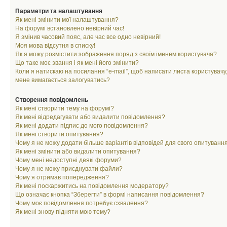
Параметри та налаштування
Як мені змінити мої налаштування?
На форумі встановлено невірний час!
Я змінив часовий пояс, але час все одно невірний!
Моя мова відсутня в списку!
Як я можу розмістити зображення поряд з своїм іменем користувача?
Що таке моє звання і як мені його змінити?
Коли я натискаю на посилання “e-mail”, щоб написати листа користувачу,
мене вимагається залогуватись?
Створення повідомлень
Як мені створити тему на форумі?
Як мені відредагувати або видалити повідомлення?
Як мені додати підпис до мого повідомлення?
Як мені створити опитування?
Чому я не можу додати більше варіантів відповідей для свого опитуванн
Як мені змінити або видалити опитування?
Чому мені недоступні деякі форуми?
Чому я не можу приєднувати файли?
Чому я отримав попередження?
Як мені поскаржитись на повідомлення модератору?
Що означає кнопка “Зберегти” в формі написання повідомлення?
Чому моє повідомлення потребує схвалення?
Як мені знову підняти мою тему?