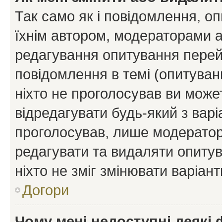
Так само як і повідомлення, 
їхнім автором, модераторами 
редагування опитування перей
повідомлення в темі (опитуван
ніхто не проголосував ви мож
відредагувати будь-який з варі
проголосував, лише модератор
редагувати та видаляти опитув
ніхто не зміг змінювати варіант
Догори
Чому мені недоступні деякі