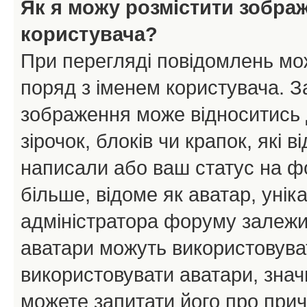
Як я можу розмістити зобра
користувача?
При перегляді повідомлень мо
поряд з іменем користувача. 
зображення може відноситись д
зірочок, блоків чи крапок, які
написали або ваш статус на ф
більше, відоме як аватар, унік
адміністратора форуму залежит
аватари можуть використовува
використовувати аватари, значи
можете запитати його про прич