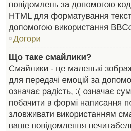
повідомлень за допомогою ко
HTML для форматування тексту
допомогою використання BBCo
Догори
Що таке смайлики?
Смайлики - це маленькі зображ
для передачі емоцій за допомог
означає радість, :( означає су
побачити в формі написання п
зловживати використанням сма
ваше повідомлення нечитабел