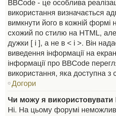
BBCode - це особлива реаліза
використання визначається ад
вимкнути його в кожній формі
схожий по стилю на HTML, але 
дужки [ і ], а не в < і >. Він н
виведення інформації на екра
інформації про BBCode перегля
використання, яка доступна з 
Догори
Чи можу я використовувати
Ні. На цьому форумі неможлив