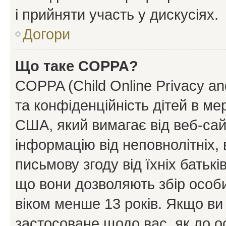
і прийняти участь у дискусіях.
Догори
Що таке COPPA?
COPPA (Child Online Privacy and
та конфіденційність дітей в мер
США, який вимагає від веб-сай
інформацію від неповнолітніх, 
письмову згоду від їхніх батькі
що вони дозволяють збір особис
віком менше 13 років. Якщо ви
застосоване щодо вас, як до о