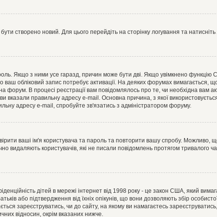
 бути створено новий. Для цього перейдіть на сторінку логування та натисніть
ароль. Якщо з ними усе гаразд, причин може бути дві. Якщо увімкнено функцію
во ваш обліковий запис потребує активації. На деяких форумах вимагається, що
 на форум. В процесі реєстрації вам повідомлялось про те, чи необхідна вам 
ви вказали правильну адресу e-mail. Основна причина, з якої використовуєть
льну адресу e-mail, спробуйте зв'язатись з адміністратором форуму.
евірити ваші ім'я користувача та пароль та повторити вашу спробу. Можливо, 
ично видаляють користувачів, які не писали повідомлень протягом тривалого ч
нфіденційність дітей в мережі інтернет від 1998 року - це закон США, який вима
батьків або підтвердження від їхніх опікунів, що вони дозволяють збір особисто
гається зареєструватись, чи до сайту, на якому ви намагаєтесь зареєструватис
чних відносин, окрім вказаних нижче.