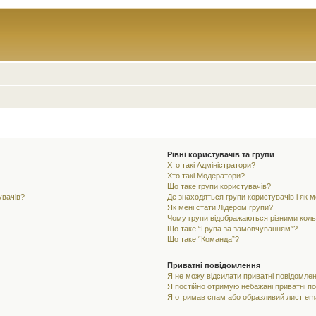
Рівні користувачів та групи
Хто такі Адміністратори?
Хто такі Модератори?
Що таке групи користувачів?
увачів?
Де знаходяться групи користувачів і як м
Як мені стати Лідером групи?
Чому групи відображаються різними кол
Що таке “Група за замовчуванням”?
Що таке “Команда”?
Приватні повідомлення
Я не можу відсилати приватні повідомлен
Я постійно отримую небажані приватні п
Я отримав спам або образливий лист ema