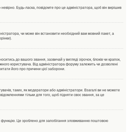
 невірно. Будь-ласка, повідомте про це адміністратора, щоб він вирішив
ністратора, чи може він встановити необхідний вам мовний пакет, а
рінки).
тись до вашого звання, зазвичай у вигляді зірочок, блоків чи крапок,
ожного користувача. Від адміністратора форуму залежить чи дозволені
питати його про причини цієї заборони.
увачів, таких, як модератори або адміністратори. Взагалі ви не можете
ідомленнями тільки для того, щоб підняти своє звання, за це
цю функцію. Це зроблено для запобігання зловживанню поштовою