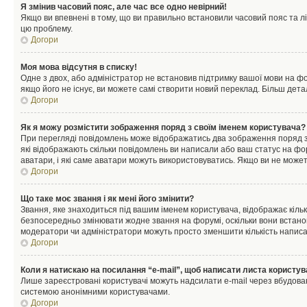
Я змінив часовий пояс, але час все одно невірний!
Якщо ви впевнені в тому, що ви правильно встановили часовий пояс та лі
цю проблему.
Догори
Моя мова відсутня в списку!
Одне з двох, або адміністратор не встановив підтримку вашої мови на ф
якщо його не існує, ви можете самі створити новий переклад. Більш дет
Догори
Як я можу розмістити зображення поряд з своїм іменем користувача?
При перегляді повідомлень може відображатись два зображення поряд з і
які відображають скільки повідомлень ви написали або ваш статус на фо
аватари, і які саме аватари можуть використовуватись. Якщо ви не може
Догори
Що таке моє звання і як мені його змінити?
Звання, яке знаходиться під вашим іменем користувача, відображає кільк
безпосередньо змінювати жодне звання на форумі, оскільки вони встано
модератори чи адміністратори можуть просто зменшити кількість напис
Догори
Коли я натискаю на посилання “e-mail”, щоб написати листа користув
Лише зареєстровані користувачі можуть надсилати e-mail через вбудова
системою анонімними користувачами.
Догори