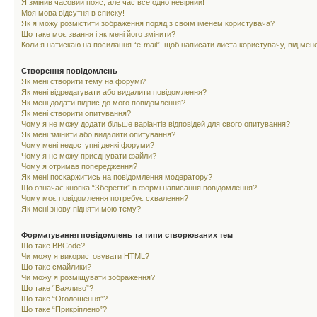
Я змінив часовий пояс, але час все одно невірний!
Моя мова відсутня в списку!
Як я можу розмістити зображення поряд з своїм іменем користувача?
Що таке моє звання і як мені його змінити?
Коли я натискаю на посилання “e-mail”, щоб написати листа користувачу, від ме
Створення повідомлень
Як мені створити тему на форумі?
Як мені відредагувати або видалити повідомлення?
Як мені додати підпис до мого повідомлення?
Як мені створити опитування?
Чому я не можу додати більше варіантів відповідей для свого опитування?
Як мені змінити або видалити опитування?
Чому мені недоступні деякі форуми?
Чому я не можу приєднувати файли?
Чому я отримав попередження?
Як мені поскаржитись на повідомлення модератору?
Що означає кнопка “Зберегти” в формі написання повідомлення?
Чому моє повідомлення потребує схвалення?
Як мені знову підняти мою тему?
Форматування повідомлень та типи створюваних тем
Що таке BBCode?
Чи можу я використовувати HTML?
Що таке смайлики?
Чи можу я розміщувати зображення?
Що таке “Важливо”?
Що таке “Оголошення”?
Що таке “Прикріплено”?