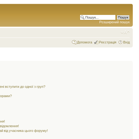
Розширений пошук
Допомога
Реєстрація
Вхід
ені вступити до одної з груп?
ьорами?
ня!
овідомлення!
il від учасника цього форуму!