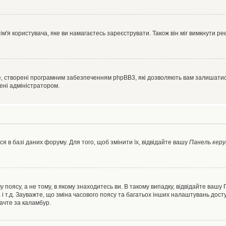
'я користувача, яке ви намагаєтесь зареєструвати. Також він міг вимкнути ре
, створені програмним забезпеченням phpBB3, які дозволяють вам залишатись
нені адміністратором.
я в базі даних форуму. Для того, щоб змінити їх, відвідайте вашу
Панель керу
 поясу, а не тому, в якому знаходитесь ви. В такому випадку, відвідайте вашу
 і т.д. Зауважте, що зміна часового поясу та багатьох інших налаштувань до
ачте за каламбур.