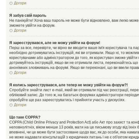
Догори
Я забув свій пароль
Не панікуйте! Хоча ваш пароль не може бути відновлено, вам легко може
зможете увійти на форум.
Догори
Я зареєструвався, але не можу увійти на форум!
Перш за все, перевірте, чи вірно ви вводите ваше ім'я користувача та п
необхідно дотримуватись інструкцій, які ви отримали. Якщо ні, то можли
користувачами або адміністратором до того, як користувач зможе увійти
дотримуйтесь інструкцій, якщо ви не отримали листа, переконайтесь що 
анонімних зловживань на форумі. Якщо ви переконані, що ви ввели прави
Догори
Я колись зареєструвався, але тепер не можу увійти на форум?!
Спробуйте знайти лист e-mail, який ви отримали під час реєстрації, пер
обліковий запис. До того ж, на багатьох форумах адміністратори період
спробуйте ще раз зареєструватись і прийняти участь у дискусіях.
Догори
Що таке COPPA?
COPPA (Child Online Privacy and Protection Act) або Акт про захист та ко
неповнолітніх, віком менше 13 років, мати на це письмову згоду від їхніх 
впевнені, чи це може бути застосоване щодо вас, як до особи, яка нама
не може надавати консультацій з юридичних питань і не є об'єктом юриди