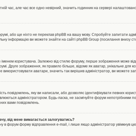
тній час, але час все одно невірний, значить годинник на сервері налаштовано
орумі, або ще ніхто не переклав phpBB на вашу мову. Спробуйте запитати адмі
альну інформацію ви можете знайти на сайті phpBB Group (посилання внизу сто
менем користувача. Залежно від стилю форуму, перше зображення може відноси
румі. Друге зображення, як правило більше, відоме як аватар, унікальне для к
те використовувати аватари, значить так вирішив адміністратор, ви можете за
ість повідомлень, яку ви написали, або дозволяє ідентифікувати певних корист
влюються адміністратором. Будь-ласка, не засмічуйте форум непотрібними пов
аних вами повідомлень.
ачу, від мене вимагається залогуватись?
ну в форум форму відправлення e-mail, і лише якщо адміністратор увімкнув 