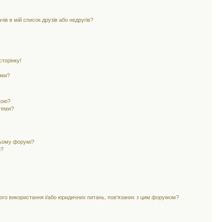
ів в мій список друзів або недругів?
торінку!
еми?
кою?
 теми?
цьому форумі?
и?
ного використання і/або юридичних питань, пов'язаних з цим форумом?