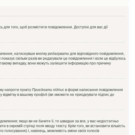
ь для того, щоб розмістити повідомлення. Доступні для вас дії
омлення, натиснувши кнопку
редагувати
для відповідного повідомлення,
показує скільки разів ви редагували це повідомлення і коли це відбулось
 у такому випадку, вони можуть залишити інформацію про причину
чку напроти пункту
Приєднати підпис
в формі написання повідомлення
у відмітку в вашому профілі (ви зможете не приєднувати підпис до
млення; якщо ви не бачите її, то швидше за все, у вас недостатньо
и в окремій стрічці поля вводу тексту. Крім того, ви встановити кількість
о голосування) і, накінець, можливість зміни своїх голосів