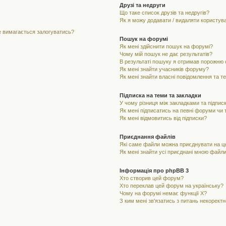
Друзі та недруги
Що таке список друзів та недругів?
Як я можу додавати / видаляти користувач
не вимагається залогуватись?
Пошук на форумі
Як мені здійснити пошук на форумі?
Чому мій пошук не дає результатів?
В результаті пошуку я отримав порожню с
Як мені знайти учасників форуму?
Як мені знайти власні повідомлення та т
Підписка на теми та закладки
У чому різниця між закладками та підпис
Як мені підписатись на певні форуми чи
Як мені відмовитись від підписки?
Приєднання файлів
Які саме файли можна приєднувати на 
Як мені знайти усі приєднані мною файл
Інформація про phpBB 3
Хто створив цей форум?
Хто переклав цей форум на українську?
Чому на форумі немає функції X?
З ким мені зв'язатись з питань некорект