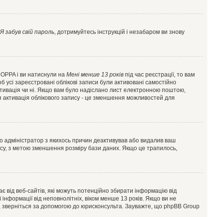
Я забув свій пароль
, дотримуйтесь інструкцій і незабаром ви знову
 COPPA і ви натиснули на
Мені менше 13 років
під час реєстрації, то вам
б усі зареєстровані облікові записи були активовані самостійно
активація чи ні. Якщо вам було надіслано лист електронною поштою,
ся активація облікового запису - це зменшення можливостей для
що адміністратор з якихось причин деактивував або видалив ваш
асу, з метою зменшення розміру бази даних. Якщо це трапилось,
гає від веб-сайтів, які можуть потенційно збирати інформацію від
ї інформації від неповнолітніх, віком менше 13 років. Якщо ви не
ь, зверніться за допомогою до юрисконсульта. Зауважте, що phpBB Group