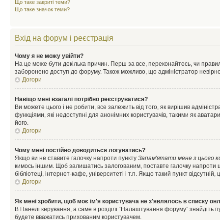
Що таке закриті теми?
Що таке значок теми?
Вхід на форум і реєстрація
Чому я не можу увійти?
На це може бути декілька причин. Перш за все, переконайтесь, чи правил
заборонено доступ до форуму. Також можливо, що адміністратор невірно
Догори
Навіщо мені взагалі потрібно реєструватися?
Ви можете цього і не робити, все залежить від того, як вирішив адмініс
функціями, які недоступні для анонімних користувачів, такими як аватари
його.
Догори
Чому мені постійно доводиться логуватись?
Якщо ви не ставите галочку напроти пункту
Запам'ятати мене з цього 
кимось іншим. Щоб залишатись залогованим, поставте галочку напроти ц
бібліотеці, інтернет-кафе, університеті і т.п. Якщо такий пункт відсутній
Догори
Як мені зробити, щоб моє ім'я користувача не з'являлось в списку он
В Панелі керування, а саме в розділі “Налаштування форуму” знайдіть п
будете вважатись прихованим користувачем.