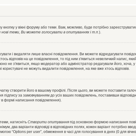
у кнопку у вікні форуму або теми. Вам, можливо, буде потрібно зареєструватис
ові теми, Ви можете голосувати в опитуваннях і т.п.
).
гувати і видаляти лише власні повідомлення. Ви можете відредагувати повід
сь відповів на це повідомлення, то під ним з'явиться невеличкий напис, який 
 воно не з'явиться, якщо модератор або адміністратор редагували його, хоча,
і користувачі не можуть видалити повідомлення, на яке вже хтось відповів.
чатку створити його в вашому профілі. Після цього, ви можете поставити гало
я підпису за замовчуванням до усіх ваших повідомлень, поставивши відповідн
с
в формі написання повідомлення).
 теми, натисніть
Створити опитування
під основною формою написання повідо
мум, два варіанти відповіді в відповідних полях, кожен варіант потрібно вводит
могою “Options per user”, обмеження в часі для голосування в днях (0 для вічног