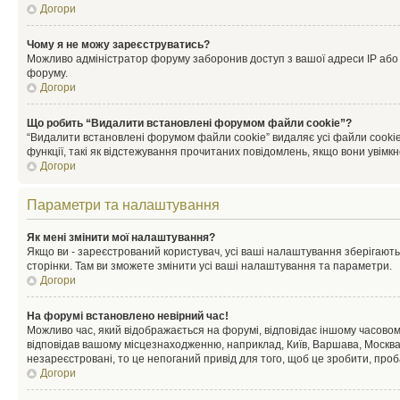
Догори
Чому я не можу зареєструватись?
Можливо адміністратор форуму заборонив доступ з вашої адреси IP або ім
форуму.
Догори
Що робить “Видалити встановлені форумом файли cookie”?
“Видалити встановлені форумом файли cookie” видаляє усі файли cookie
функції, такі як відстежування прочитаних повідомлень, якщо вони увімк
Догори
Параметри та налаштування
Як мені змінити мої налаштування?
Якщо ви - зареєстрований користувач, усі ваші налаштування зберігаютьс
сторінки. Там ви зможете змінити усі ваші налаштування та параметри.
Догори
На форумі встановлено невірний час!
Можливо час, який відображається на форумі, відповідає іншому часовому
відповідав вашому місцезнаходженню, наприклад, Київ, Варшава, Москва
незареєстровані, то це непоганий привід для того, щоб це зробити, проб
Догори