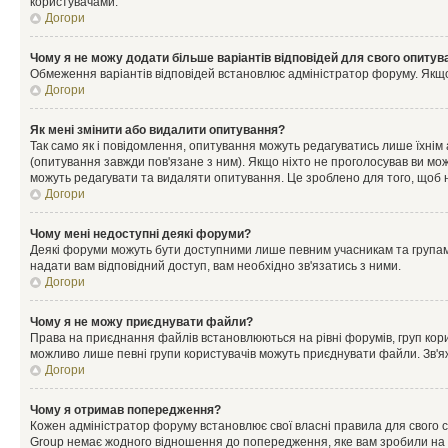
користувачами.
Догори
Чому я не можу додати більше варіантів відповідей для свого опитув
Обмеження варіантів відповідей встановлює адміністратор форуму. Якщо у
Догори
Як мені змінити або видалити опитування?
Так само як і повідомлення, опитування можуть редагуватись лише їхні
(опитування завжди пов'язане з ним). Якщо ніхто не проголосував ви мо
можуть редагувати та видаляти опитування. Це зроблено для того, щоб ні
Догори
Чому мені недоступні деякі форуми?
Деякі форуми можуть бути доступними лише певним учасникам та групам.
надати вам відповідний доступ, вам необхідно зв'язатись з ними.
Догори
Чому я не можу приєднувати файли?
Права на приєднання файлів встановлюються на рівні форумів, груп кор
можливо лише певні групи користувачів можуть приєднувати файли. Зв'я
Догори
Чому я отримав попередження?
Кожен адміністратор форуму встановлює свої власні правила для свого 
Group немає жодного відношення до попередження, яке вам зробили на 