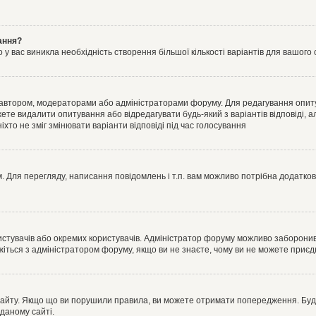
ання?
 вас виникла необхідність створення більшої кількості варіантів для вашого 
м автором, модераторами або адміністраторами форуму. Для редагування опит
жете видалити опитування або відредагувати будь-який з варіантів відповіді,
хто не зміг змінювати варіанти відповіді під час голосування
 Для перегляду, написання повідомлень і т.п. вам можливо потрібна додатко
истувачів або окремих користувачів. Адміністратор форуму можливо заборонив
жіться з адміністратором форуму, якщо ви не знаєте, чому ви не можете приє
сайту. Якщо що ви порушили правила, ви можете отримати попередження. Будь-
даному сайті.