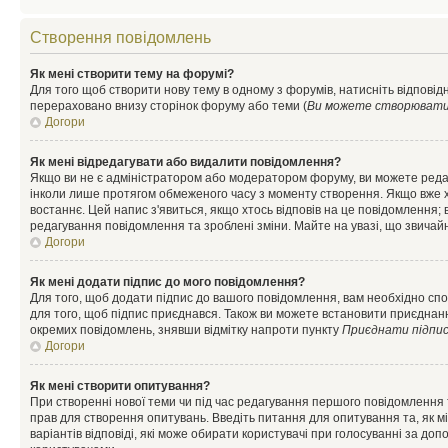
Створення повідомлень
Як мені створити тему на форумі?
Для того щоб створити нову тему в одному з форумів, натисніть відповідн
перераховано внизу сторінок форуму або теми (
Ви можете створювати н
Догори
Як мені відредагувати або видалити повідомлення?
Якщо ви не є адміністратором або модератором форуму, ви можете реда
інколи лише протягом обмеженого часу з моменту створення. Якщо вже хто
востаннє. Цей напис з'явиться, якщо хтось відповів на це повідомлення;
редагування повідомлення та зроблені зміни. Майте на увазі, що звичайн
Догори
Як мені додати підпис до мого повідомлення?
Для того, щоб додати підпис до вашого повідомлення, вам необхідно спо
для того, щоб підпис приєднався. Також ви можете встановити приєднанн
окремих повідомлень, знявши відмітку напроти пункту
Приєднати підпи
Догори
Як мені створити опитування?
При створенні нової теми чи під час редагування першого повідомлення
прав для створення опитувань. Введіть питання для опитування та, як міні
варіантів відповіді, які може обирати користувачі при голосуванні за допо