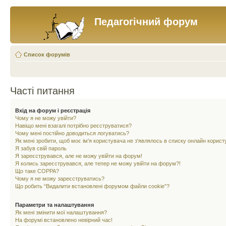
Педагогічний форум
Список форумів
Часті питання
Вхід на форум і реєстрація
Чому я не можу увійти?
Навіщо мені взагалі потрібно реєструватися?
Чому мені постійно доводиться логуватись?
Як мені зробити, щоб моє ім'я користувача не з'являлось в списку онлайн корист
Я забув свій пароль
Я зареєструвався, але не можу увійти на форум!
Я колись зареєструвався, але тепер не можу увійти на форум?!
Що таке COPPA?
Чому я не можу зареєструватись?
Що робить “Видалити встановлені форумом файли cookie”?
Параметри та налаштування
Як мені змінити мої налаштування?
На форумі встановлено невірний час!