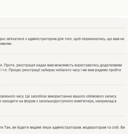
ідно зв'язатися з адміністратором для того, щоб переконатись, що вам не
омилки.
 ні. Проте, реєстрація надає вам можливість користуватись додатковими
 і т.п. Процес реєстрації забирає небагато часу і ми вам радимо пройти
овленого часу. Це запобігає використанню вашого облікового запису
ви заходите на форум з загальнодоступного комп'ютера, наприклад в
оти
Так
, ви будете видимі лише адміністраторам, модераторам та собі. Ви