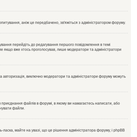
опитування, аніж це передбачено, зв'яжіться з адміністратором форуму.
ування перейдіть до редагування першого повідомлення в темі
 але якщо вже хтось проголосував, лише модератори та адміністратори
ва авторизація, виключно модератори та адміністратори форуму можуть
 приєднання файлів в форумі, в якому ви намагаєтесь написати, або
днувати файли.
ласка, майте на увазі, що це рішення адміністратора форуму, і phpBB