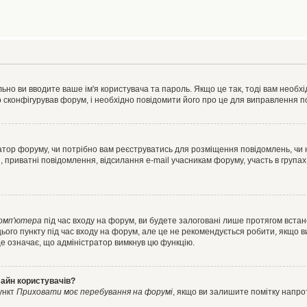
ьно ви вводите ваше ім'я користувача та пароль. Якщо це так, тоді вам необх
 сконфігурував форум, і необхідно повідомити його про це для виправлення п
тратор форуму, чи потрібно вам реєструватись для розміщення повідомлень, чи
, приватні повідомлення, відсилання e-mail учасникам форуму, участь в групах
комп'ютера
під час входу на форум, ви будете залоговані лише протягом встан
ього пункту під час входу на форум, але це не рекомендується робити, якщо 
, це означає, що адміністратор вимкнув цю функцію.
лайн користувачів?
ункт
Приховати моє перебування на форумі
, якщо ви залишите помітку напр