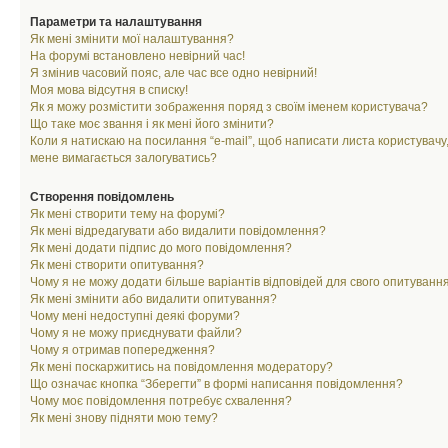
Параметри та налаштування
Як мені змінити мої налаштування?
На форумі встановлено невірний час!
Я змінив часовий пояс, але час все одно невірний!
Моя мова відсутня в списку!
Як я можу розмістити зображення поряд з своїм іменем користувача?
Що таке моє звання і як мені його змінити?
Коли я натискаю на посилання “e-mail”, щоб написати листа користувачу,
мене вимагається залогуватись?
Створення повідомлень
Як мені створити тему на форумі?
Як мені відредагувати або видалити повідомлення?
Як мені додати підпис до мого повідомлення?
Як мені створити опитування?
Чому я не можу додати більше варіантів відповідей для свого опитуванн
Як мені змінити або видалити опитування?
Чому мені недоступні деякі форуми?
Чому я не можу приєднувати файли?
Чому я отримав попередження?
Як мені поскаржитись на повідомлення модератору?
Що означає кнопка “Зберегти” в формі написання повідомлення?
Чому моє повідомлення потребує схвалення?
Як мені знову підняти мою тему?