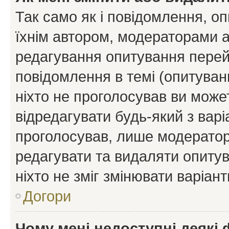
Так само як і повідомлення, 
їхнім автором, модераторами 
редагування опитування перей
повідомлення в темі (опитуван
ніхто не проголосував ви мож
відредагувати будь-який з варі
проголосував, лише модератор
редагувати та видаляти опитув
ніхто не зміг змінювати варіант
Догори
Чому мені недоступні деякі