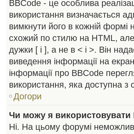
BBCode - це особлива реаліза
використання визначається ад
вимкнути його в кожній формі
схожий по стилю на HTML, але 
дужки [ і ], а не в < і >. Він н
виведення інформації на екра
інформації про BBCode перегля
використання, яка доступна з 
Догори
Чи можу я використовувати
Ні. На цьому форумі неможлив