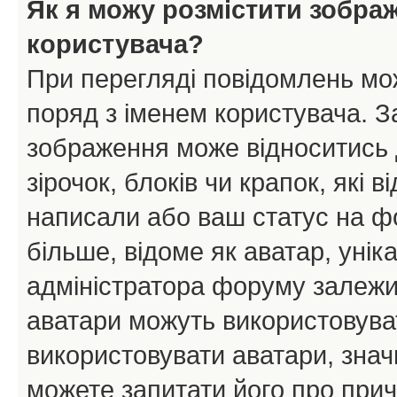
Як я можу розмістити зобра
користувача?
При перегляді повідомлень мо
поряд з іменем користувача. 
зображення може відноситись д
зірочок, блоків чи крапок, які
написали або ваш статус на ф
більше, відоме як аватар, унік
адміністратора форуму залежит
аватари можуть використовува
використовувати аватари, значи
можете запитати його про прич