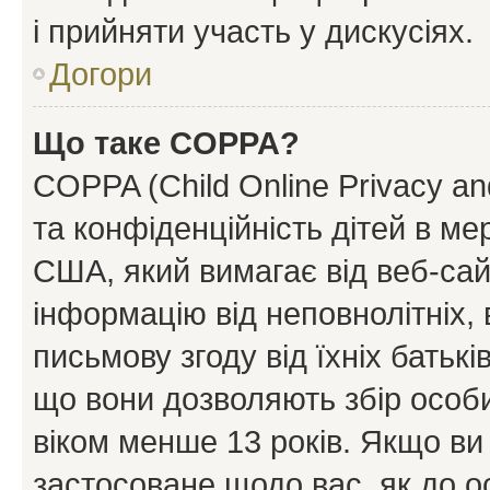
і прийняти участь у дискусіях.
Догори
Що таке COPPA?
COPPA (Child Online Privacy and
та конфіденційність дітей в мер
США, який вимагає від веб-сай
інформацію від неповнолітніх, 
письмову згоду від їхніх батькі
що вони дозволяють збір особис
віком менше 13 років. Якщо ви
застосоване щодо вас, як до о