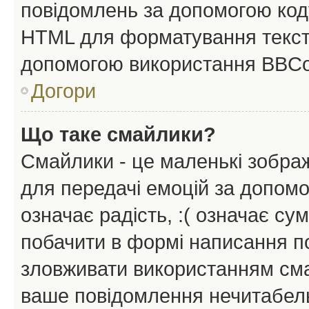
повідомлень за допомогою ко
HTML для форматування тексту
допомогою використання BBCo
Догори
Що таке смайлики?
Смайлики - це маленькі зображ
для передачі емоцій за допомог
означає радість, :( означає су
побачити в формі написання п
зловживати використанням сма
ваше повідомлення нечитабел