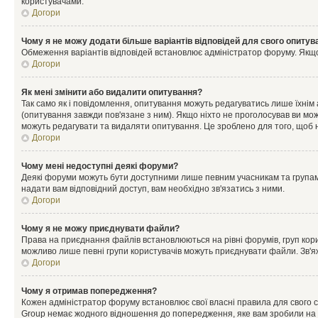
користувачами.
Догори
Чому я не можу додати більше варіантів відповідей для свого опитув
Обмеження варіантів відповідей встановлює адміністратор форуму. Якщо у
Догори
Як мені змінити або видалити опитування?
Так само як і повідомлення, опитування можуть редагуватись лише їхні
(опитування завжди пов'язане з ним). Якщо ніхто не проголосував ви мо
можуть редагувати та видаляти опитування. Це зроблено для того, щоб ні
Догори
Чому мені недоступні деякі форуми?
Деякі форуми можуть бути доступними лише певним учасникам та групам.
надати вам відповідний доступ, вам необхідно зв'язатись з ними.
Догори
Чому я не можу приєднувати файли?
Права на приєднання файлів встановлюються на рівні форумів, груп кор
можливо лише певні групи користувачів можуть приєднувати файли. Зв'я
Догори
Чому я отримав попередження?
Кожен адміністратор форуму встановлює свої власні правила для свого 
Group немає жодного відношення до попередження, яке вам зробили на 