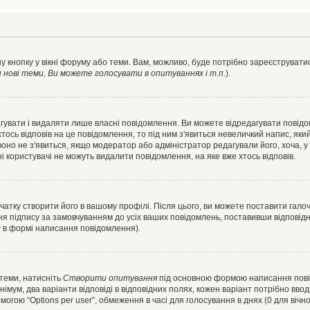
у кнопку у вікні форуму або теми. Вам, можливо, буде потрібно зареєструватис
ові теми, Ви можете голосувати в опитуваннях і т.п.
).
гувати і видаляти лише власні повідомлення. Ви можете відредагувати повід
сь відповів на це повідомлення, то під ним з'явиться невеличкий напис, який 
 воно не з'явиться, якщо модератор або адміністратор редагували його, хоча,
і користувачі не можуть видалити повідомлення, на яке вже хтось відповів.
чатку створити його в вашому профілі. Після цього, ви можете поставити гало
я підпису за замовчуванням до усіх ваших повідомлень, поставивши відповідн
с
в формі написання повідомлення).
 теми, натисніть
Створити опитування
під основною формою написання повідо
мум, два варіанти відповіді в відповідних полях, кожен варіант потрібно вводит
могою “Options per user”, обмеження в часі для голосування в днях (0 для вічног