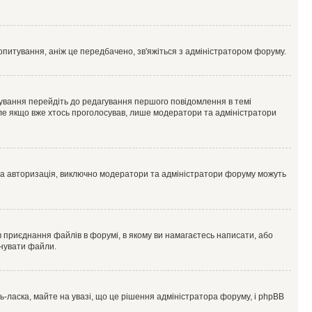
опитування, аніж це передбачено, зв'яжіться з адміністратором форуму.
ування перейдіть до редагування першого повідомлення в темі
 але якщо вже хтось проголосував, лише модератори та адміністратори
ва авторизація, виключно модератори та адміністратори форуму можуть
 приєднання файлів в форумі, в якому ви намагаєтесь написати, або
днувати файли.
ласка, майте на увазі, що це рішення адміністратора форуму, і phpBB