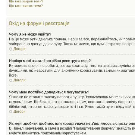
Що таке закриті теми?
Що таке значок теми?
Вхід на форум і реєстрація
Чому я не можу увійти?
На це може бути декілька причин. Перш за все, переконайтесь, чи правил
заборонено доступ до форуму. Також можливо, що адміністратор невірно
Догори
Навіщо мені взагалі потрібно реєструватися?
Ви можете цього і не робити, все залежить від того, як вирішив адмініс
функціями, які недоступні для анонімних користувачів, такими як аватари
його.
Догори
Чому мені постійно доводиться логуватись?
Якщо ви не ставите галочку напроти пункту
Запам'ятати мене з цього 
кимось іншим. Щоб залишатись залогованим, поставте галочку напроти ц
бібліотеці, інтернет-кафе, університеті і т.п. Якщо такий пункт відсутній
Догори
Як мені зробити, щоб моє ім'я користувача не з'являлось в списку он
В Панелі керування, а саме в розділі “Налаштування форуму” знайдіть п
будете вважатись прихованим користувачем.