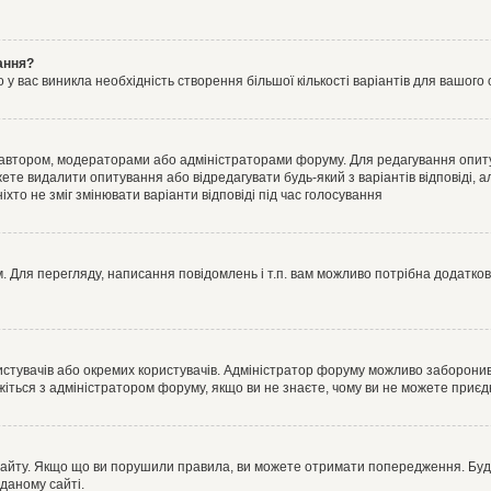
ання?
 вас виникла необхідність створення більшої кількості варіантів для вашого 
м автором, модераторами або адміністраторами форуму. Для редагування опит
жете видалити опитування або відредагувати будь-який з варіантів відповіді,
хто не зміг змінювати варіанти відповіді під час голосування
 Для перегляду, написання повідомлень і т.п. вам можливо потрібна додатко
истувачів або окремих користувачів. Адміністратор форуму можливо заборонив
жіться з адміністратором форуму, якщо ви не знаєте, чому ви не можете приє
сайту. Якщо що ви порушили правила, ви можете отримати попередження. Будь-
даному сайті.