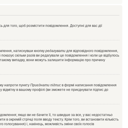
ь для того, щоб розмістити повідомлення. Доступні для вас дії
омлення, натиснувши кнопку
редагувати
для відповідного повідомлення,
показує скільки разів ви редагували це повідомлення і коли це відбулось
 у такому випадку, вони можуть залишити інформацію про причину
чку напроти пункту
Приєднати підпис
в формі написання повідомлення
у відмітку в вашому профілі (ви зможете не приєднувати підпис до
млення; якщо ви не бачите її, то швидше за все, у вас недостатньо
и в окремій стрічці поля вводу тексту. Крім того, ви встановити кількість
о голосування) і, накінець, можливість зміни своїх голосів