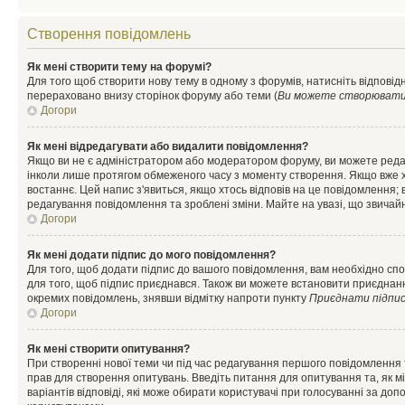
Створення повідомлень
Як мені створити тему на форумі?
Для того щоб створити нову тему в одному з форумів, натисніть відповідн
перераховано внизу сторінок форуму або теми (
Ви можете створювати н
Догори
Як мені відредагувати або видалити повідомлення?
Якщо ви не є адміністратором або модератором форуму, ви можете реда
інколи лише протягом обмеженого часу з моменту створення. Якщо вже хто
востаннє. Цей напис з'явиться, якщо хтось відповів на це повідомлення;
редагування повідомлення та зроблені зміни. Майте на увазі, що звичайн
Догори
Як мені додати підпис до мого повідомлення?
Для того, щоб додати підпис до вашого повідомлення, вам необхідно спо
для того, щоб підпис приєднався. Також ви можете встановити приєднанн
окремих повідомлень, знявши відмітку напроти пункту
Приєднати підпи
Догори
Як мені створити опитування?
При створенні нової теми чи під час редагування першого повідомлення
прав для створення опитувань. Введіть питання для опитування та, як міні
варіантів відповіді, які може обирати користувачі при голосуванні за допо