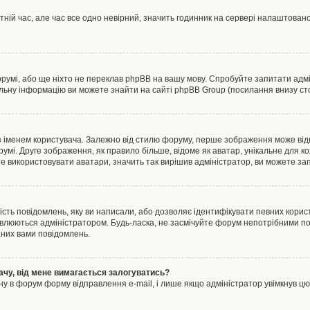
тній час, але час все одно невірний, значить годинник на сервері налаштовано
орумі, або ще ніхто не переклав phpBB на вашу мову. Спробуйте запитати адмі
альну інформацію ви можете знайти на сайті phpBB Group (посилання внизу сто
менем користувача. Залежно від стилю форуму, перше зображення може відноси
румі. Друге зображення, як правило більше, відоме як аватар, унікальне для к
те використовувати аватари, значить так вирішив адміністратор, ви можете за
ість повідомлень, яку ви написали, або дозволяє ідентифікувати певних корист
влюються адміністратором. Будь-ласка, не засмічуйте форум непотрібними пов
аних вами повідомлень.
ачу, від мене вимагається залогуватись?
ну в форум форму відправлення e-mail, і лише якщо адміністратор увімкнув 