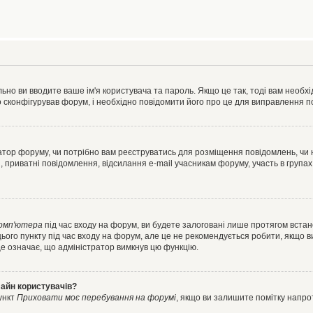
ьно ви вводите ваше ім'я користувача та пароль. Якщо це так, тоді вам необх
 сконфігурував форум, і необхідно повідомити його про це для виправлення п
тратор форуму, чи потрібно вам реєструватись для розміщення повідомлень, чи
, приватні повідомлення, відсилання e-mail учасникам форуму, участь в групах
комп'ютера
під час входу на форум, ви будете залоговані лише протягом встан
ього пункту під час входу на форум, але це не рекомендується робити, якщо 
, це означає, що адміністратор вимкнув цю функцію.
лайн користувачів?
ункт
Приховати моє перебування на форумі
, якщо ви залишите помітку напр