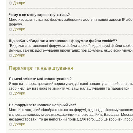
Догори
Чому я не можу зареєструватись?
Можливо адміністратор форуму заборонив доступ з вашої адреси IP або ім
форуму.
Догори
Що робить “Видалити встановлені форумом файли cookie”?
“Видалити встановлені форумом файли cookie” видаляє усі файли cookie
функції, такі як відстежування прочитаних повідомлень, якщо вони увімк
Догори
Параметри та налаштування
Як мені змінити мої налаштування?
Якщо ви - зареєстрований користувач, усі ваші налаштування зберігаютьс
сторінки. Там ви зможете змінити усі ваші налаштування та параметри.
Догори
На форумі встановлено невірний час!
Можливо час, який відображається на форумі, відповідає іншому часовому
відповідав вашому місцезнаходженню, наприклад, Київ, Варшава, Москва
незареєстровані, то це непоганий привід для того, щоб це зробити, проб
Догори