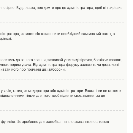
 невірно. Будь-ласка, повідомте про це адміністратора, щоб він вирішив
ністратора, чи може він встановити необхідний вам мовний пакет, а
рінки).
тись до вашого звання, зазвичай у вигляді зірочок, блоків чи крапок,
ожного користувача. Від адміністратора форуму залежить чи дозволені
питати його про причини цієї заборони.
увачів, таких, як модератори або адміністратори. Взагалі ви не можете
ідомленнями тільки для того, щоб підняти своє звання, за це
цю функцію. Це зроблено для запобігання зловживанню поштовою