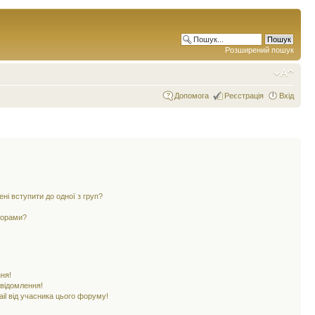
Розширений пошук
Допомога
Реєстрація
Вхід
ені вступити до одної з груп?
ьорами?
ня!
овідомлення!
il від учасника цього форуму!