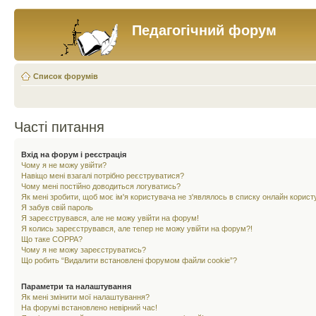
Педагогічний форум
Список форумів
Часті питання
Вхід на форум і реєстрація
Чому я не можу увійти?
Навіщо мені взагалі потрібно реєструватися?
Чому мені постійно доводиться логуватись?
Як мені зробити, щоб моє ім'я користувача не з'являлось в списку онлайн корист
Я забув свій пароль
Я зареєструвався, але не можу увійти на форум!
Я колись зареєструвався, але тепер не можу увійти на форум?!
Що таке COPPA?
Чому я не можу зареєструватись?
Що робить “Видалити встановлені форумом файли cookie”?
Параметри та налаштування
Як мені змінити мої налаштування?
На форумі встановлено невірний час!