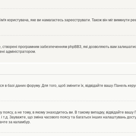
'я користувача, яке ви намагаєтесь зареєструвати. Також він міг вимкнути ре
, створені програмним забезпеченням phpBB3, які дозволяють вам залишатись
нені адміністратором.
я в базі даних форуму. Для того, щоб змінити їх, відвідайте вашу
Панель керу
 поясу, а не тому, в якому знаходитесь ви. В такому випадку, відвідайте вашу
 і т.д. Зауважте, що зміна часового поясу та багатьох інших налаштувань до
ачте за каламбур.