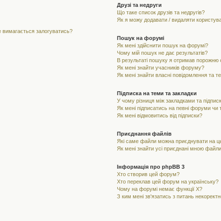
Друзі та недруги
Що таке список друзів та недругів?
Як я можу додавати / видаляти користувач
не вимагається залогуватись?
Пошук на форумі
Як мені здійснити пошук на форумі?
Чому мій пошук не дає результатів?
В результаті пошуку я отримав порожню с
Як мені знайти учасників форуму?
Як мені знайти власні повідомлення та т
Підписка на теми та закладки
У чому різниця між закладками та підпис
Як мені підписатись на певні форуми чи
Як мені відмовитись від підписки?
Приєднання файлів
Які саме файли можна приєднувати на 
Як мені знайти усі приєднані мною файл
Інформація про phpBB 3
Хто створив цей форум?
Хто переклав цей форум на українську?
Чому на форумі немає функції X?
З ким мені зв'язатись з питань некорект