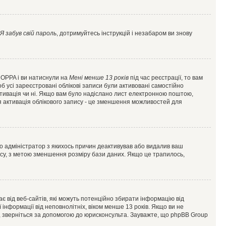
Я забув свій пароль
, дотримуйтесь інструкцій і незабаром ви знову
 COPPA і ви натиснули на
Мені менше 13 років
під час реєстрації, то вам
б усі зареєстровані облікові записи були активовані самостійно
активація чи ні. Якщо вам було надіслано лист електронною поштою,
ся активація облікового запису - це зменшення можливостей для
що адміністратор з якихось причин деактивував або видалив ваш
асу, з метою зменшення розміру бази даних. Якщо це трапилось,
гає від веб-сайтів, які можуть потенційно збирати інформацію від
ї інформації від неповнолітніх, віком менше 13 років. Якщо ви не
ь, зверніться за допомогою до юрисконсульта. Зауважте, що phpBB Group