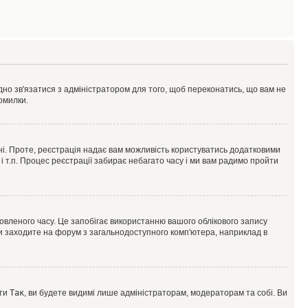
ідно зв'язатися з адміністратором для того, щоб переконатись, що вам не
омилки.
 ні. Проте, реєстрація надає вам можливість користуватись додатковими
 і т.п. Процес реєстрації забирає небагато часу і ми вам радимо пройти
овленого часу. Це запобігає використанню вашого облікового запису
ви заходите на форум з загальнодоступного комп'ютера, наприклад в
оти
Так
, ви будете видимі лише адміністраторам, модераторам та собі. Ви