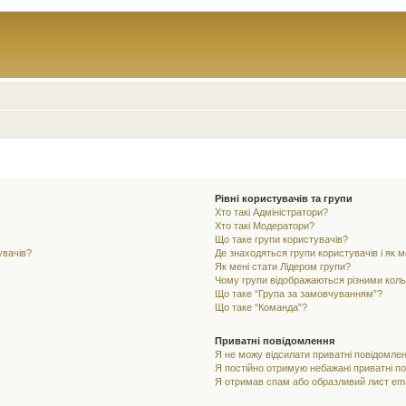
Рівні користувачів та групи
Хто такі Адміністратори?
Хто такі Модератори?
Що таке групи користувачів?
увачів?
Де знаходяться групи користувачів і як м
Як мені стати Лідером групи?
Чому групи відображаються різними кол
Що таке “Група за замовчуванням”?
Що таке “Команда”?
Приватні повідомлення
Я не можу відсилати приватні повідомлен
Я постійно отримую небажані приватні п
Я отримав спам або образливий лист ema