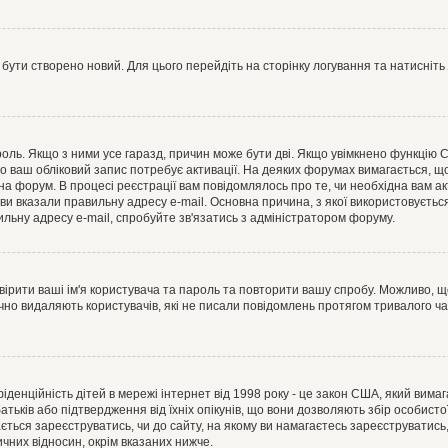
 бути створено новий. Для цього перейдіть на сторінку логування та натисніть
ароль. Якщо з ними усе гаразд, причин може бути дві. Якщо увімкнено функцію
во ваш обліковий запис потребує активації. На деяких форумах вимагається, що
 на форум. В процесі реєстрації вам повідомлялось про те, чи необхідна вам 
ви вказали правильну адресу e-mail. Основна причина, з якої використовуєть
льну адресу e-mail, спробуйте зв'язатись з адміністратором форуму.
евірити ваші ім'я користувача та пароль та повторити вашу спробу. Можливо, 
ично видаляють користувачів, які не писали повідомлень протягом тривалого ч
нфіденційність дітей в мережі інтернет від 1998 року - це закон США, який вима
батьків або підтвердження від їхніх опікунів, що вони дозволяють збір особисто
гається зареєструватись, чи до сайту, на якому ви намагаєтесь зареєструватис
чних відносин, окрім вказаних нижче.