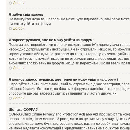
Догори
Я забув свій пароль
Не панікуйте! Хоча ваш пароль не може бути відновлено, вам легко може
зможете увійти на форум.
Догори
Я зареєструвався, але не можу увійти на форум!
Перш за все, перевірте, чи вірно ви вводите ваше ім'я користувача та п
необхідно дотримуватись інструкцій, які ви отримали. Якщо ні, то можли
користувачами або адміністратором до того, як користувач зможе увійти
дотримуйтесь інструкцій, якщо ви не отримали листа, переконайтесь що 
анонімних зловживань на форумі. Якщо ви переконані, що ви ввели прави
Догори
Я колись зареєструвався, але тепер не можу увійти на форум?!
Спробуйте знайти лист e-mail, який ви отримали під час реєстрації, пер
обліковий запис. До того ж, на багатьох форумах адміністратори період
спробуйте ще раз зареєструватись і прийняти участь у дискусіях.
Догори
Що таке COPPA?
COPPA (Child Online Privacy and Protection Act) або Акт про захист та ко
неповнолітніх, віком менше 13 років, мати на це письмову згоду від їхніх 
впевнені, чи це може бути застосоване щодо вас, як до особи, яка нама
не може надавати консультацій з юридичних питань і не є об'єктом юриди