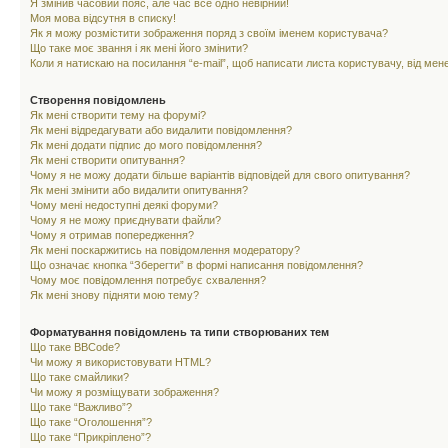
Я змінив часовий пояс, але час все одно невірний!
Моя мова відсутня в списку!
Як я можу розмістити зображення поряд з своїм іменем користувача?
Що таке моє звання і як мені його змінити?
Коли я натискаю на посилання “e-mail”, щоб написати листа користувачу, від ме
Створення повідомлень
Як мені створити тему на форумі?
Як мені відредагувати або видалити повідомлення?
Як мені додати підпис до мого повідомлення?
Як мені створити опитування?
Чому я не можу додати більше варіантів відповідей для свого опитування?
Як мені змінити або видалити опитування?
Чому мені недоступні деякі форуми?
Чому я не можу приєднувати файли?
Чому я отримав попередження?
Як мені поскаржитись на повідомлення модератору?
Що означає кнопка “Зберегти” в формі написання повідомлення?
Чому моє повідомлення потребує схвалення?
Як мені знову підняти мою тему?
Форматування повідомлень та типи створюваних тем
Що таке BBCode?
Чи можу я використовувати HTML?
Що таке смайлики?
Чи можу я розміщувати зображення?
Що таке “Важливо”?
Що таке “Оголошення”?
Що таке “Прикріплено”?