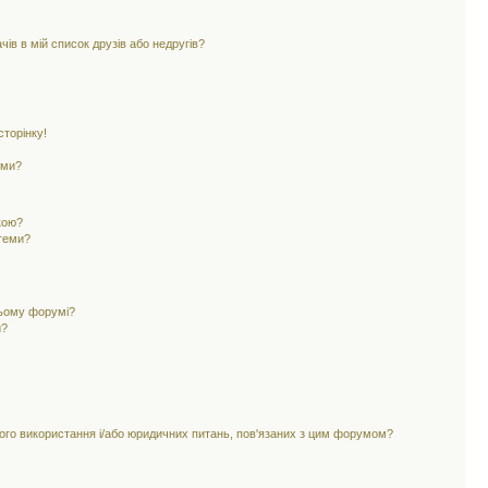
ів в мій список друзів або недругів?
торінку!
еми?
кою?
 теми?
цьому форумі?
и?
ного використання і/або юридичних питань, пов'язаних з цим форумом?