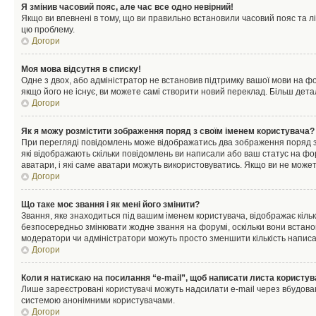
Я змінив часовий пояс, але час все одно невірний!
Якщо ви впевнені в тому, що ви правильно встановили часовий пояс та лі
цю проблему.
Догори
Моя мова відсутня в списку!
Одне з двох, або адміністратор не встановив підтримку вашої мови на ф
якщо його не існує, ви можете самі створити новий переклад. Більш дет
Догори
Як я можу розмістити зображення поряд з своїм іменем користувача?
При перегляді повідомлень може відображатись два зображення поряд з і
які відображають скільки повідомлень ви написали або ваш статус на фо
аватари, і які саме аватари можуть використовуватись. Якщо ви не може
Догори
Що таке моє звання і як мені його змінити?
Звання, яке знаходиться під вашим іменем користувача, відображає кільк
безпосередньо змінювати жодне звання на форумі, оскільки вони встано
модератори чи адміністратори можуть просто зменшити кількість напис
Догори
Коли я натискаю на посилання “e-mail”, щоб написати листа користув
Лише зареєстровані користувачі можуть надсилати e-mail через вбудова
системою анонімними користувачами.
Догори