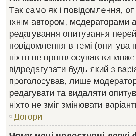
Так само як і повідомлення, 
їхнім автором, модераторами 
редагування опитування перей
повідомлення в темі (опитуван
ніхто не проголосував ви мож
відредагувати будь-який з варі
проголосував, лише модератор
редагувати та видаляти опитув
ніхто не зміг змінювати варіант
Догори
Чому мені недоступні деякі