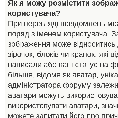
Як я можу розмістити зобра
користувача?
При перегляді повідомлень мо
поряд з іменем користувача. 
зображення може відноситись д
зірочок, блоків чи крапок, які
написали або ваш статус на ф
більше, відоме як аватар, унік
адміністратора форуму залежит
аватари можуть використовува
використовувати аватари, значи
можете запитати його про прич