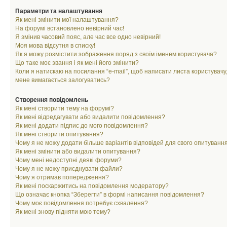
Параметри та налаштування
Як мені змінити мої налаштування?
На форумі встановлено невірний час!
Я змінив часовий пояс, але час все одно невірний!
Моя мова відсутня в списку!
Як я можу розмістити зображення поряд з своїм іменем користувача?
Що таке моє звання і як мені його змінити?
Коли я натискаю на посилання “e-mail”, щоб написати листа користувачу,
мене вимагається залогуватись?
Створення повідомлень
Як мені створити тему на форумі?
Як мені відредагувати або видалити повідомлення?
Як мені додати підпис до мого повідомлення?
Як мені створити опитування?
Чому я не можу додати більше варіантів відповідей для свого опитуванн
Як мені змінити або видалити опитування?
Чому мені недоступні деякі форуми?
Чому я не можу приєднувати файли?
Чому я отримав попередження?
Як мені поскаржитись на повідомлення модератору?
Що означає кнопка “Зберегти” в формі написання повідомлення?
Чому моє повідомлення потребує схвалення?
Як мені знову підняти мою тему?