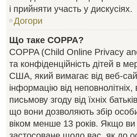
і прийняти участь у дискусіях.
Догори
Що таке COPPA?
COPPA (Child Online Privacy and
та конфіденційність дітей в мер
США, який вимагає від веб-сай
інформацію від неповнолітніх, 
письмову згоду від їхніх батькі
що вони дозволяють збір особис
віком менше 13 років. Якщо ви
застосоване щодо вас, як до о