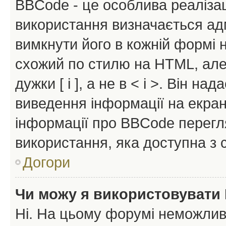
BBCode - це особлива реаліза
використання визначається ад
вимкнути його в кожній формі
схожий по стилю на HTML, але 
дужки [ і ], а не в < і >. Він н
виведення інформації на екра
інформації про BBCode перегля
використання, яка доступна з 
Догори
Чи можу я використовувати
Ні. На цьому форумі неможлив