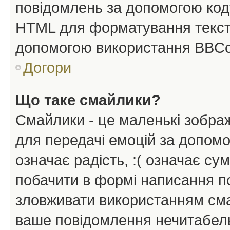
повідомлень за допомогою ко
HTML для форматування тексту
допомогою використання BBCo
Догори
Що таке смайлики?
Смайлики - це маленькі зображ
для передачі емоцій за допомог
означає радість, :( означає су
побачити в формі написання п
зловживати використанням сма
ваше повідомлення нечитабел