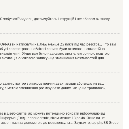
Я забув свій пароль
, дотримуйтесь інструкцій і незабаром ви знову
 COPPA і ви натиснули на
Мені менше 13 років
під час реєстрації, то вам
б усі зареєстровані облікові записи були активовані самостійно
активація чи ні. Якщо вам було надіслано лист електронною поштою,
ся активація облікового запису - це зменшення можливостей для
що адміністратор з якихось причин деактивував або видалив ваш
асу, з метою зменшення розміру бази даних. Якщо це трапилось,
гає від веб-сайтів, які можуть потенційно збирати інформацію від
ї інформації від неповнолітніх, віком менше 13 років. Якщо ви не
ь, зверніться за допомогою до юрисконсульта. Зауважте, що phpBB Group