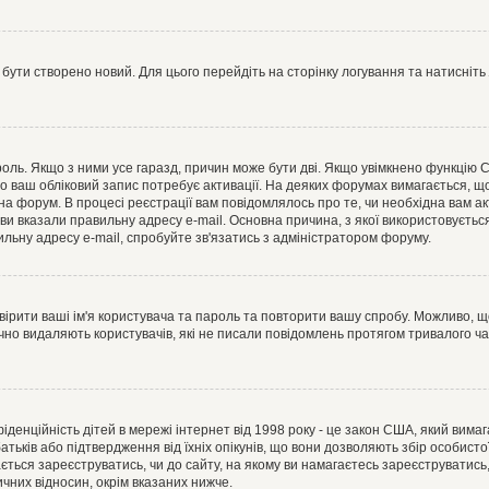
 бути створено новий. Для цього перейдіть на сторінку логування та натисніть
ароль. Якщо з ними усе гаразд, причин може бути дві. Якщо увімкнено функцію
во ваш обліковий запис потребує активації. На деяких форумах вимагається, що
 на форум. В процесі реєстрації вам повідомлялось про те, чи необхідна вам 
ви вказали правильну адресу e-mail. Основна причина, з якої використовуєть
льну адресу e-mail, спробуйте зв'язатись з адміністратором форуму.
евірити ваші ім'я користувача та пароль та повторити вашу спробу. Можливо, 
ично видаляють користувачів, які не писали повідомлень протягом тривалого ч
нфіденційність дітей в мережі інтернет від 1998 року - це закон США, який вима
батьків або підтвердження від їхніх опікунів, що вони дозволяють збір особисто
гається зареєструватись, чи до сайту, на якому ви намагаєтесь зареєструватис
чних відносин, окрім вказаних нижче.