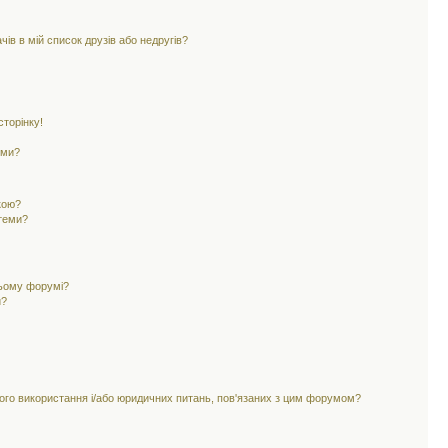
ів в мій список друзів або недругів?
торінку!
еми?
кою?
 теми?
цьому форумі?
и?
ного використання і/або юридичних питань, пов'язаних з цим форумом?