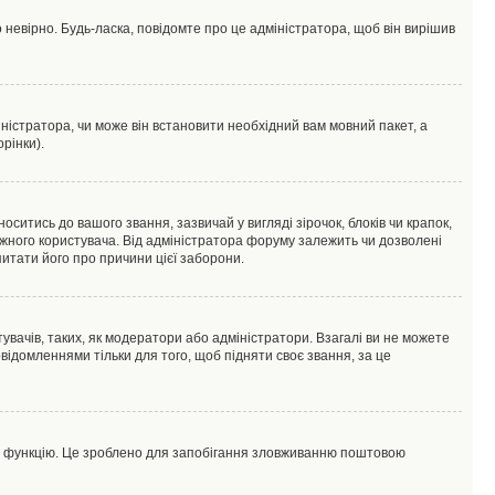
 невірно. Будь-ласка, повідомте про це адміністратора, щоб він вирішив
ністратора, чи може він встановити необхідний вам мовний пакет, а
рінки).
тись до вашого звання, зазвичай у вигляді зірочок, блоків чи крапок,
ожного користувача. Від адміністратора форуму залежить чи дозволені
питати його про причини цієї заборони.
увачів, таких, як модератори або адміністратори. Взагалі ви не можете
ідомленнями тільки для того, щоб підняти своє звання, за це
цю функцію. Це зроблено для запобігання зловживанню поштовою