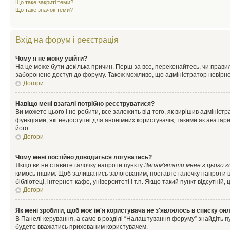
Що таке закриті теми?
Що таке значок теми?
Вхід на форум і реєстрація
Чому я не можу увійти?
На це може бути декілька причин. Перш за все, переконайтесь, чи правил
заборонено доступ до форуму. Також можливо, що адміністратор невірно
Догори
Навіщо мені взагалі потрібно реєструватися?
Ви можете цього і не робити, все залежить від того, як вирішив адмініс
функціями, які недоступні для анонімних користувачів, такими як аватари
його.
Догори
Чому мені постійно доводиться логуватись?
Якщо ви не ставите галочку напроти пункту
Запам'ятати мене з цього 
кимось іншим. Щоб залишатись залогованим, поставте галочку напроти ц
бібліотеці, інтернет-кафе, університеті і т.п. Якщо такий пункт відсутній
Догори
Як мені зробити, щоб моє ім'я користувача не з'являлось в списку он
В Панелі керування, а саме в розділі “Налаштування форуму” знайдіть п
будете вважатись прихованим користувачем.