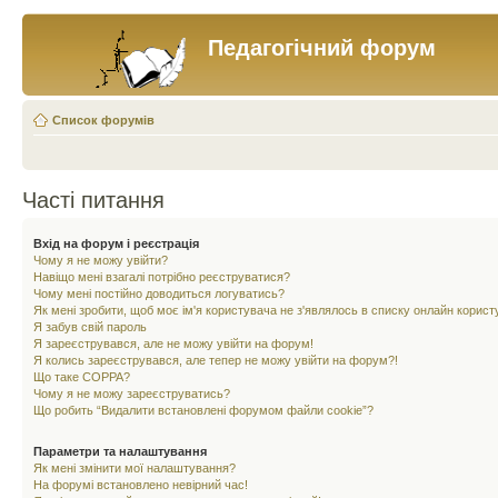
Педагогічний форум
Список форумів
Часті питання
Вхід на форум і реєстрація
Чому я не можу увійти?
Навіщо мені взагалі потрібно реєструватися?
Чому мені постійно доводиться логуватись?
Як мені зробити, щоб моє ім'я користувача не з'являлось в списку онлайн корист
Я забув свій пароль
Я зареєструвався, але не можу увійти на форум!
Я колись зареєструвався, але тепер не можу увійти на форум?!
Що таке COPPA?
Чому я не можу зареєструватись?
Що робить “Видалити встановлені форумом файли cookie”?
Параметри та налаштування
Як мені змінити мої налаштування?
На форумі встановлено невірний час!