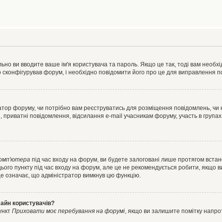
ьно ви вводите ваше ім'я користувача та пароль. Якщо це так, тоді вам необх
 сконфігурував форум, і необхідно повідомити його про це для виправлення п
тратор форуму, чи потрібно вам реєструватись для розміщення повідомлень, чи
, приватні повідомлення, відсилання e-mail учасникам форуму, участь в групах
комп'ютера
під час входу на форум, ви будете залоговані лише протягом встан
ього пункту під час входу на форум, але це не рекомендується робити, якщо 
, це означає, що адміністратор вимкнув цю функцію.
лайн користувачів?
ункт
Приховати моє перебування на форумі
, якщо ви залишите помітку напр