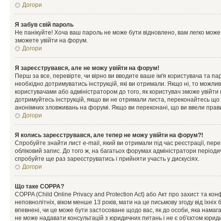
Догори
Я забув свій пароль
Не панікуйте! Хоча ваш пароль не може бути відновлено, вам легко може
зможете увійти на форум.
Догори
Я зареєструвався, але не можу увійти на форум!
Перш за все, перевірте, чи вірно ви вводите ваше ім'я користувача та п
необхідно дотримуватись інструкцій, які ви отримали. Якщо ні, то можли
користувачами або адміністратором до того, як користувач зможе увійти
дотримуйтесь інструкцій, якщо ви не отримали листа, переконайтесь що 
анонімних зловживань на форумі. Якщо ви переконані, що ви ввели прави
Догори
Я колись зареєструвався, але тепер не можу увійти на форум?!
Спробуйте знайти лист e-mail, який ви отримали під час реєстрації, пер
обліковий запис. До того ж, на багатьох форумах адміністратори період
спробуйте ще раз зареєструватись і прийняти участь у дискусіях.
Догори
Що таке COPPA?
COPPA (Child Online Privacy and Protection Act) або Акт про захист та ко
неповнолітніх, віком менше 13 років, мати на це письмову згоду від їхніх 
впевнені, чи це може бути застосоване щодо вас, як до особи, яка нама
не може надавати консультацій з юридичних питань і не є об'єктом юриди