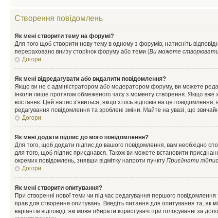
Створення повідомлень
Як мені створити тему на форумі?
Для того щоб створити нову тему в одному з форумів, натисніть відповідн
перераховано внизу сторінок форуму або теми (
Ви можете створювати н
Догори
Як мені відредагувати або видалити повідомлення?
Якщо ви не є адміністратором або модератором форуму, ви можете реда
інколи лише протягом обмеженого часу з моменту створення. Якщо вже хто
востаннє. Цей напис з'явиться, якщо хтось відповів на це повідомлення;
редагування повідомлення та зроблені зміни. Майте на увазі, що звичайн
Догори
Як мені додати підпис до мого повідомлення?
Для того, щоб додати підпис до вашого повідомлення, вам необхідно спо
для того, щоб підпис приєднався. Також ви можете встановити приєднанн
окремих повідомлень, знявши відмітку напроти пункту
Приєднати підпи
Догори
Як мені створити опитування?
При створенні нової теми чи під час редагування першого повідомлення
прав для створення опитувань. Введіть питання для опитування та, як міні
варіантів відповіді, які може обирати користувачі при голосуванні за допо