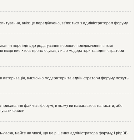
опитування, аніж це передбачено, зв'яжіться з адміністратором форуму.
ування перейдіть до редагування першого повідомлення в темі
 але якщо вже хтось проголосував, лише модератори та адміністратори
ва авторизація, виключно модератори та адміністратори форуму можуть
 приєднання файлів в форумі, в якому ви намагаєтесь написати, або
днувати файли.
ласка, майте на увазі, що це рішення адміністратора форуму, і phpBB