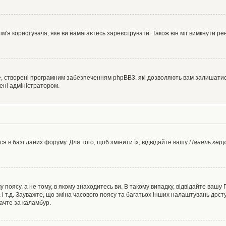
'я користувача, яке ви намагаєтесь зареєструвати. Також він міг вимкнути ре
, створені програмним забезпеченням phpBB3, які дозволяють вам залишатись
нені адміністратором.
я в базі даних форуму. Для того, щоб змінити їх, відвідайте вашу
Панель керу
 поясу, а не тому, в якому знаходитесь ви. В такому випадку, відвідайте вашу
 і т.д. Зауважте, що зміна часового поясу та багатьох інших налаштувань до
ачте за каламбур.