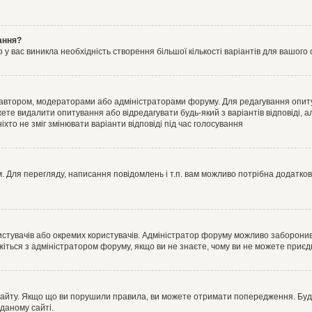
ання?
 вас виникла необхідність створення більшої кількості варіантів для вашого 
м автором, модераторами або адміністраторами форуму. Для редагування опит
жете видалити опитування або відредагувати будь-який з варіантів відповіді,
хто не зміг змінювати варіанти відповіді під час голосування
 Для перегляду, написання повідомлень і т.п. вам можливо потрібна додатко
истувачів або окремих користувачів. Адміністратор форуму можливо заборонив
жіться з адміністратором форуму, якщо ви не знаєте, чому ви не можете приє
сайту. Якщо що ви порушили правила, ви можете отримати попередження. Будь-
даному сайті.