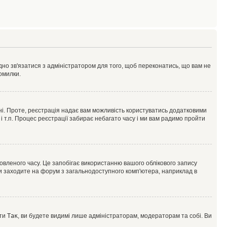
ідно зв'язатися з адміністратором для того, щоб переконатись, що вам не
омилки.
 ні. Проте, реєстрація надає вам можливість користуватись додатковими
 і т.п. Процес реєстрації забирає небагато часу і ми вам радимо пройти
овленого часу. Це запобігає використанню вашого облікового запису
ви заходите на форум з загальнодоступного комп'ютера, наприклад в
оти
Так
, ви будете видимі лише адміністраторам, модераторам та собі. Ви