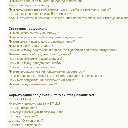
Я змінив часовий пояс, але час все одно невірний!
Моя мова відсутня в списку!
Як я можу розмістити зображення поряд з своїм іменем користувача?
Що таке моє звання і як мені його змінити?
Коли я натискаю на посилання “e-mail”, щоб написати листа користувачу, від ме
Створення повідомлень
Як мені створити тему на форумі?
Як мені відредагувати або видалити повідомлення?
Як мені додати підпис до мого повідомлення?
Як мені створити опитування?
Чому я не можу додати більше варіантів відповідей для свого опитування?
Як мені змінити або видалити опитування?
Чому мені недоступні деякі форуми?
Чому я не можу приєднувати файли?
Чому я отримав попередження?
Як мені поскаржитись на повідомлення модератору?
Що означає кнопка “Зберегти” в формі написання повідомлення?
Чому моє повідомлення потребує схвалення?
Як мені знову підняти мою тему?
Форматування повідомлень та типи створюваних тем
Що таке BBCode?
Чи можу я використовувати HTML?
Що таке смайлики?
Чи можу я розміщувати зображення?
Що таке “Важливо”?
Що таке “Оголошення”?
Що таке “Прикріплено”?