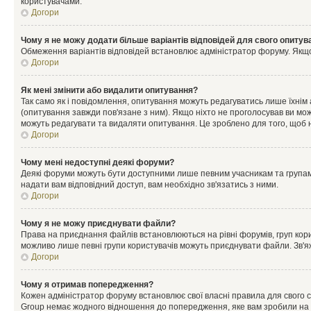
користувачами.
Догори
Чому я не можу додати більше варіантів відповідей для свого опитув
Обмеження варіантів відповідей встановлює адміністратор форуму. Якщо у
Догори
Як мені змінити або видалити опитування?
Так само як і повідомлення, опитування можуть редагуватись лише їхні
(опитування завжди пов'язане з ним). Якщо ніхто не проголосував ви мо
можуть редагувати та видаляти опитування. Це зроблено для того, щоб ні
Догори
Чому мені недоступні деякі форуми?
Деякі форуми можуть бути доступними лише певним учасникам та групам.
надати вам відповідний доступ, вам необхідно зв'язатись з ними.
Догори
Чому я не можу приєднувати файли?
Права на приєднання файлів встановлюються на рівні форумів, груп кор
можливо лише певні групи користувачів можуть приєднувати файли. Зв'я
Догори
Чому я отримав попередження?
Кожен адміністратор форуму встановлює свої власні правила для свого 
Group немає жодного відношення до попередження, яке вам зробили на 