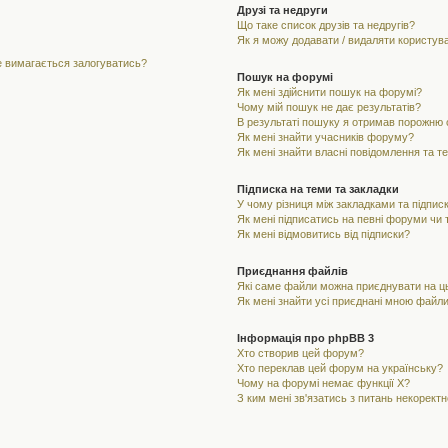
Друзі та недруги
Що таке список друзів та недругів?
Як я можу додавати / видаляти користувач
не вимагається залогуватись?
Пошук на форумі
Як мені здійснити пошук на форумі?
Чому мій пошук не дає результатів?
В результаті пошуку я отримав порожню с
Як мені знайти учасників форуму?
Як мені знайти власні повідомлення та т
Підписка на теми та закладки
У чому різниця між закладками та підпис
Як мені підписатись на певні форуми чи
Як мені відмовитись від підписки?
Приєднання файлів
Які саме файли можна приєднувати на 
Як мені знайти усі приєднані мною файл
Інформація про phpBB 3
Хто створив цей форум?
Хто переклав цей форум на українську?
Чому на форумі немає функції X?
З ким мені зв'язатись з питань некорект