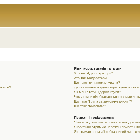
Рівні користувачів та групи
Хто такі Адміністратори?
Хто такі Модератори?
Що таке групи користувачів?
увачів?
Де знаходяться групи користувачів і як м
Як мені стати Лідером групи?
Чому групи відображаються різними кол
Що таке “Група за замовчуванням”?
Що таке “Команда”?
Приватні повідомлення
Я не можу відсилати приватні повідомлен
Я постійно отримую небажані приватні п
Я отримав спам або образливий лист ema