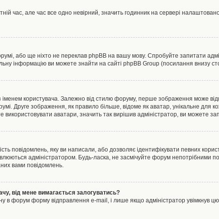
тній час, але час все одно невірний, значить годинник на сервері налаштовано
орумі, або ще ніхто не переклав phpBB на вашу мову. Спробуйте запитати адмі
альну інформацію ви можете знайти на сайті phpBB Group (посилання внизу сто
менем користувача. Залежно від стилю форуму, перше зображення може відноси
румі. Друге зображення, як правило більше, відоме як аватар, унікальне для к
те використовувати аватари, значить так вирішив адміністратор, ви можете за
ість повідомлень, яку ви написали, або дозволяє ідентифікувати певних корист
влюються адміністратором. Будь-ласка, не засмічуйте форум непотрібними пов
аних вами повідомлень.
ачу, від мене вимагається залогуватись?
ну в форум форму відправлення e-mail, і лише якщо адміністратор увімкнув 