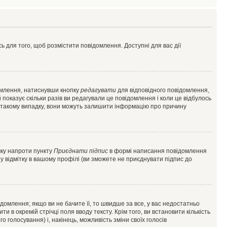
ь для того, щоб розмістити повідомлення. Доступні для вас дії
омлення, натиснувши кнопку
редагувати
для відповідного повідомлення,
показує скільки разів ви редагували це повідомлення і коли це відбулось
 у такому випадку, вони можуть залишити інформацію про причину
чку напроти пункту
Приєднати підпис
в формі написання повідомлення
у відмітку в вашому профілі (ви зможете не приєднувати підпис до
млення; якщо ви не бачите її, то швидше за все, у вас недостатньо
и в окремій стрічці поля вводу тексту. Крім того, ви встановити кількість
о голосування) і, накінець, можливість зміни своїх голосів