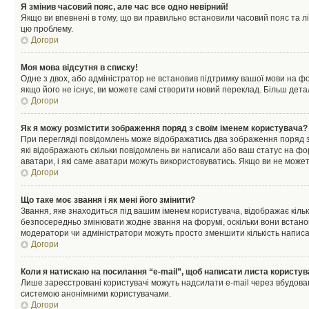
Я змінив часовий пояс, але час все одно невірний!
Якщо ви впевнені в тому, що ви правильно встановили часовий пояс та лі
цю проблему.
Догори
Моя мова відсутня в списку!
Одне з двох, або адміністратор не встановив підтримку вашої мови на ф
якщо його не існує, ви можете самі створити новий переклад. Більш дет
Догори
Як я можу розмістити зображення поряд з своїм іменем користувача?
При перегляді повідомлень може відображатись два зображення поряд з і
які відображають скільки повідомлень ви написали або ваш статус на фо
аватари, і які саме аватари можуть використовуватись. Якщо ви не може
Догори
Що таке моє звання і як мені його змінити?
Звання, яке знаходиться під вашим іменем користувача, відображає кільк
безпосередньо змінювати жодне звання на форумі, оскільки вони встано
модератори чи адміністратори можуть просто зменшити кількість напис
Догори
Коли я натискаю на посилання “e-mail”, щоб написати листа користув
Лише зареєстровані користувачі можуть надсилати e-mail через вбудова
системою анонімними користувачами.
Догори