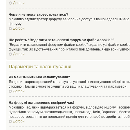
Догори
Чому я не можу зареєструватись?
Можливо адміністратор форуму заборонив доступ з вашої адреси IP або ім
форуму.
Догори
Що робить “Видалити встановлені форумом файли cookie”?
“Видалити встановлені форумом файли cookie” видаляє усі файли cookie
функції, такі як відстежування прочитаних повідомлень, якщо вони увімк
Догори
Параметри та налаштування
Як мені змінити мої налаштування?
Якщо ви - зареєстрований користувач, усі ваші налаштування зберігаютьс
сторінки. Там ви зможете змінити усі ваші налаштування та параметри.
Догори
На форумі встановлено невірний час!
Можливо час, який відображається на форумі, відповідає іншому часовому
відповідав вашому місцезнаходженню, наприклад, Київ, Варшава, Москва
незареєстровані, то це непоганий привід для того, щоб це зробити, проб
Догори