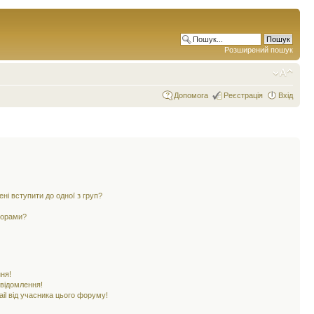
Розширений пошук
Допомога
Реєстрація
Вхід
ені вступити до одної з груп?
ьорами?
ня!
овідомлення!
il від учасника цього форуму!