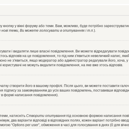
у кнопку у вікні форуму або теми. Вам, можливо, буде потрібно зареєструватис
ові теми, Ви можете голосувати в опитуваннях і т.п.
).
гувати і видаляти лише власні повідомлення. Ви можете відредагувати повід
сь відповів на це повідомлення, то під ним з'явиться невеличкий напис, який 
 воно не з'явиться, якщо модератор або адміністратор редагували його, хоча,
і користувачі не можуть видалити повідомлення, на яке вже хтось відповів.
чатку створити його в вашому профілі. Після цього, ви можете поставити гало
я підпису за замовчуванням до усіх ваших повідомлень, поставивши відповідн
с
в формі написання повідомлення).
 теми, натисніть
Створити опитування
під основною формою написання повідо
мум, два варіанти відповіді в відповідних полях, кожен варіант потрібно вводит
могою “Options per user”, обмеження в часі для голосування в днях (0 для вічног