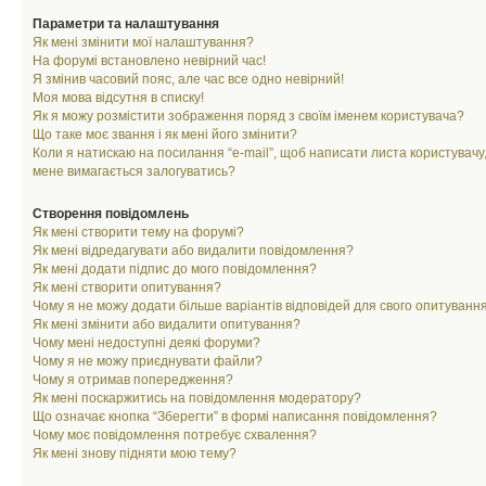
Параметри та налаштування
Як мені змінити мої налаштування?
На форумі встановлено невірний час!
Я змінив часовий пояс, але час все одно невірний!
Моя мова відсутня в списку!
Як я можу розмістити зображення поряд з своїм іменем користувача?
Що таке моє звання і як мені його змінити?
Коли я натискаю на посилання “e-mail”, щоб написати листа користувачу,
мене вимагається залогуватись?
Створення повідомлень
Як мені створити тему на форумі?
Як мені відредагувати або видалити повідомлення?
Як мені додати підпис до мого повідомлення?
Як мені створити опитування?
Чому я не можу додати більше варіантів відповідей для свого опитуванн
Як мені змінити або видалити опитування?
Чому мені недоступні деякі форуми?
Чому я не можу приєднувати файли?
Чому я отримав попередження?
Як мені поскаржитись на повідомлення модератору?
Що означає кнопка “Зберегти” в формі написання повідомлення?
Чому моє повідомлення потребує схвалення?
Як мені знову підняти мою тему?