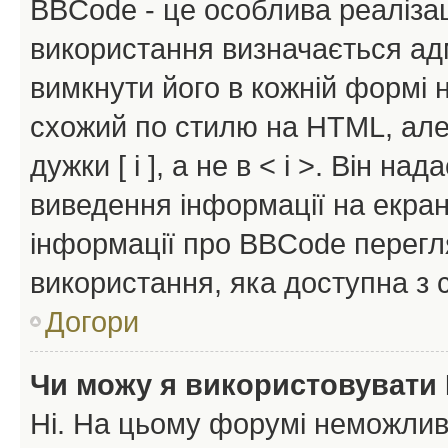
BBCode - це особлива реаліза
використання визначається ад
вимкнути його в кожній формі
схожий по стилю на HTML, але 
дужки [ і ], а не в < і >. Він н
виведення інформації на екра
інформації про BBCode перегля
використання, яка доступна з 
Догори
Чи можу я використовувати
Ні. На цьому форумі неможлив