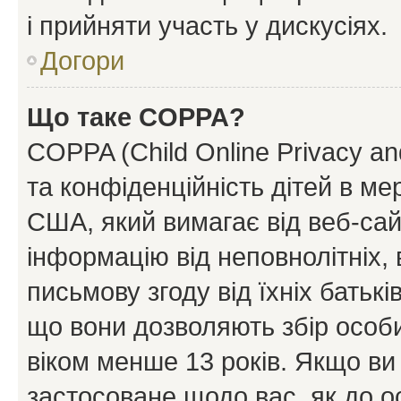
і прийняти участь у дискусіях.
Догори
Що таке COPPA?
COPPA (Child Online Privacy and
та конфіденційність дітей в мер
США, який вимагає від веб-сай
інформацію від неповнолітніх, 
письмову згоду від їхніх батькі
що вони дозволяють збір особис
віком менше 13 років. Якщо ви
застосоване щодо вас, як до о