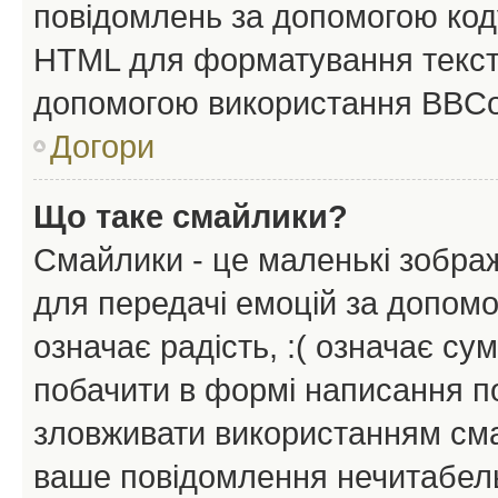
повідомлень за допомогою ко
HTML для форматування тексту
допомогою використання BBCo
Догори
Що таке смайлики?
Смайлики - це маленькі зображ
для передачі емоцій за допомог
означає радість, :( означає су
побачити в формі написання п
зловживати використанням сма
ваше повідомлення нечитабел