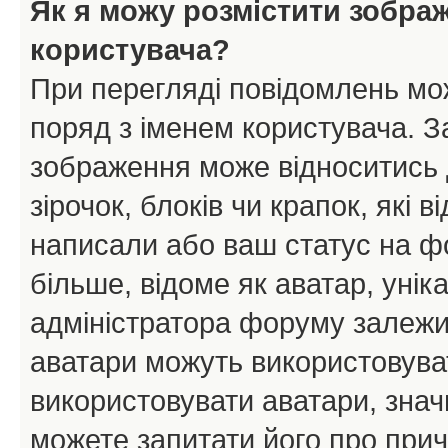
Як я можу розмістити зобра
користувача?
При перегляді повідомлень мо
поряд з іменем користувача. 
зображення може відноситись д
зірочок, блоків чи крапок, які
написали або ваш статус на ф
більше, відоме як аватар, унік
адміністратора форуму залежит
аватари можуть використовува
використовувати аватари, значи
можете запитати його про прич