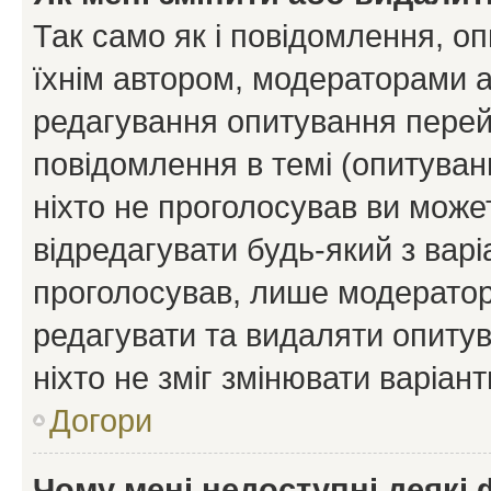
Так само як і повідомлення, 
їхнім автором, модераторами 
редагування опитування перей
повідомлення в темі (опитуван
ніхто не проголосував ви мож
відредагувати будь-який з варі
проголосував, лише модератор
редагувати та видаляти опитув
ніхто не зміг змінювати варіант
Догори
Чому мені недоступні деякі