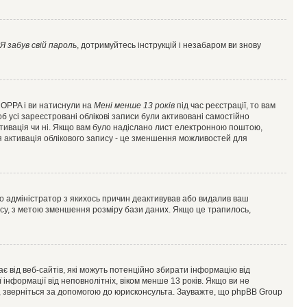
Я забув свій пароль
, дотримуйтесь інструкцій і незабаром ви знову
 COPPA і ви натиснули на
Мені менше 13 років
під час реєстрації, то вам
б усі зареєстровані облікові записи були активовані самостійно
активація чи ні. Якщо вам було надіслано лист електронною поштою,
ся активація облікового запису - це зменшення можливостей для
що адміністратор з якихось причин деактивував або видалив ваш
асу, з метою зменшення розміру бази даних. Якщо це трапилось,
гає від веб-сайтів, які можуть потенційно збирати інформацію від
ї інформації від неповнолітніх, віком менше 13 років. Якщо ви не
ь, зверніться за допомогою до юрисконсульта. Зауважте, що phpBB Group