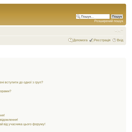
Розширений пошук
Допомога
Реєстрація
Вхід
ені вступити до одної з груп?
ьорами?
ня!
овідомлення!
il від учасника цього форуму!