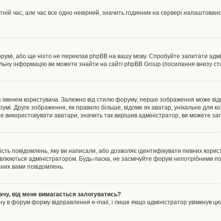
тній час, але час все одно невірний, значить годинник на сервері налаштовано
орумі, або ще ніхто не переклав phpBB на вашу мову. Спробуйте запитати адмі
альну інформацію ви можете знайти на сайті phpBB Group (посилання внизу сто
менем користувача. Залежно від стилю форуму, перше зображення може відноси
румі. Друге зображення, як правило більше, відоме як аватар, унікальне для к
те використовувати аватари, значить так вирішив адміністратор, ви можете за
ість повідомлень, яку ви написали, або дозволяє ідентифікувати певних корист
влюються адміністратором. Будь-ласка, не засмічуйте форум непотрібними пов
аних вами повідомлень.
ачу, від мене вимагається залогуватись?
ну в форум форму відправлення e-mail, і лише якщо адміністратор увімкнув 