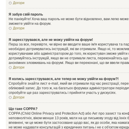
Догори
Я забув свій пароль
Не панікуйте! Хоча ваш пароль не може бути відновлено, вам легко може
зможете увійти на форум.
Догори
Я зареєструвався, але не можу увійти на форум!
Перш за все, перевірте, чи вірно ви вводите ваше ім'я користувача та п
необхідно дотримуватись інструкцій, які ви отримали. Якщо ні, то можли
користувачами або адміністратором до того, як користувач зможе увійти
дотримуйтесь інструкцій, якщо ви не отримали листа, переконайтесь що 
анонімних зловживань на форумі. Якщо ви переконані, що ви ввели прави
Догори
Я колись зареєструвався, але тепер не можу увійти на форум?!
Спробуйте знайти лист e-mail, який ви отримали під час реєстрації, пер
обліковий запис. До того ж, на багатьох форумах адміністратори період
спробуйте ще раз зареєструватись і прийняти участь у дискусіях.
Догори
Що таке COPPA?
COPPA (Child Online Privacy and Protection Act) або Акт про захист та ко
неповнолітніх, віком менше 13 років, мати на це письмову згоду від їхніх 
впевнені, чи це може бути застосоване щодо вас, як до особи, яка нама
не може надавати консультацій з юридичних питань і не є об'єктом юриди