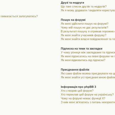
Друзі та недруги
Що таке список друзів та недругів?
Як я можу додавати / видаляти користувач
не вимагається залогуватись?
Пошук на форумі
Як мені здійснити пошук на форумі?
Чому мій пошук не дає результатів?
В результаті пошуку я отримав порожню с
Як мені знайти учасників форуму?
Як мені знайти власні повідомлення та т
Підписка на теми та закладки
У чому різниця між закладками та підпис
Як мені підписатись на певні форуми чи
Як мені відмовитись від підписки?
Приєднання файлів
Які саме файли можна приєднувати на 
Як мені знайти усі приєднані мною файл
Інформація про phpBB 3
Хто створив цей форум?
Хто переклав цей форум на українську?
Чому на форумі немає функції X?
З ким мені зв'язатись з питань некорект