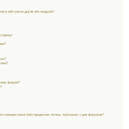
ів в мій список друзів або недругів?
торінку!
еми?
кою?
 теми?
цьому форумі?
и?
ного використання і/або юридичних питань, пов'язаних з цим форумом?