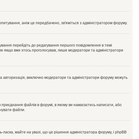
опитування, аніж це передбачено, зв'яжіться з адміністратором форуму.
ування перейдіть до редагування першого повідомлення в темі
 але якщо вже хтось проголосував, лише модератори та адміністратори
ва авторизація, виключно модератори та адміністратори форуму можуть
 приєднання файлів в форумі, в якому ви намагаєтесь написати, або
днувати файли.
ласка, майте на увазі, що це рішення адміністратора форуму, і phpBB