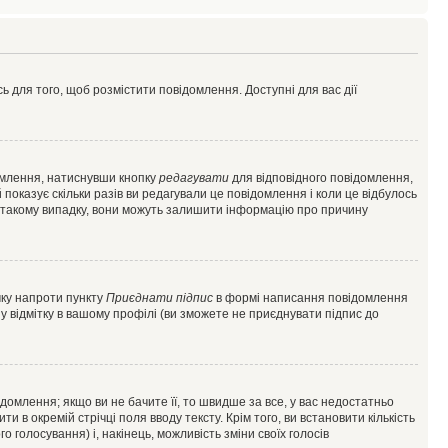
ь для того, щоб розмістити повідомлення. Доступні для вас дії
омлення, натиснувши кнопку
редагувати
для відповідного повідомлення,
показує скільки разів ви редагували це повідомлення і коли це відбулось
 у такому випадку, вони можуть залишити інформацію про причину
чку напроти пункту
Приєднати підпис
в формі написання повідомлення
у відмітку в вашому профілі (ви зможете не приєднувати підпис до
млення; якщо ви не бачите її, то швидше за все, у вас недостатньо
и в окремій стрічці поля вводу тексту. Крім того, ви встановити кількість
о голосування) і, накінець, можливість зміни своїх голосів