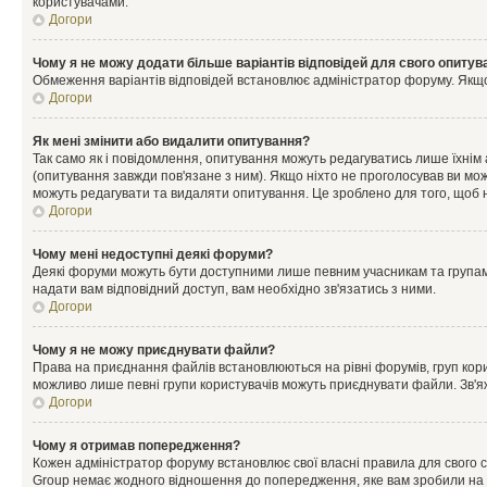
користувачами.
Догори
Чому я не можу додати більше варіантів відповідей для свого опитув
Обмеження варіантів відповідей встановлює адміністратор форуму. Якщо у
Догори
Як мені змінити або видалити опитування?
Так само як і повідомлення, опитування можуть редагуватись лише їхні
(опитування завжди пов'язане з ним). Якщо ніхто не проголосував ви мо
можуть редагувати та видаляти опитування. Це зроблено для того, щоб ні
Догори
Чому мені недоступні деякі форуми?
Деякі форуми можуть бути доступними лише певним учасникам та групам.
надати вам відповідний доступ, вам необхідно зв'язатись з ними.
Догори
Чому я не можу приєднувати файли?
Права на приєднання файлів встановлюються на рівні форумів, груп кор
можливо лише певні групи користувачів можуть приєднувати файли. Зв'я
Догори
Чому я отримав попередження?
Кожен адміністратор форуму встановлює свої власні правила для свого 
Group немає жодного відношення до попередження, яке вам зробили на 