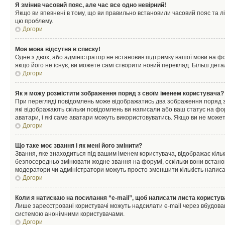
Я змінив часовий пояс, але час все одно невірний!
Якщо ви впевнені в тому, що ви правильно встановили часовий пояс та лі
цю проблему.
Догори
Моя мова відсутня в списку!
Одне з двох, або адміністратор не встановив підтримку вашої мови на ф
якщо його не існує, ви можете самі створити новий переклад. Більш дет
Догори
Як я можу розмістити зображення поряд з своїм іменем користувача?
При перегляді повідомлень може відображатись два зображення поряд з і
які відображають скільки повідомлень ви написали або ваш статус на фо
аватари, і які саме аватари можуть використовуватись. Якщо ви не може
Догори
Що таке моє звання і як мені його змінити?
Звання, яке знаходиться під вашим іменем користувача, відображає кільк
безпосередньо змінювати жодне звання на форумі, оскільки вони встано
модератори чи адміністратори можуть просто зменшити кількість напис
Догори
Коли я натискаю на посилання “e-mail”, щоб написати листа користув
Лише зареєстровані користувачі можуть надсилати e-mail через вбудова
системою анонімними користувачами.
Догори