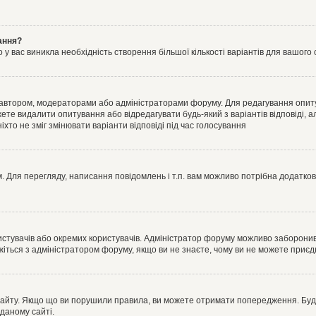
ання?
 вас виникла необхідність створення більшої кількості варіантів для вашого 
м автором, модераторами або адміністраторами форуму. Для редагування опит
жете видалити опитування або відредагувати будь-який з варіантів відповіді,
хто не зміг змінювати варіанти відповіді під час голосування
 Для перегляду, написання повідомлень і т.п. вам можливо потрібна додатко
истувачів або окремих користувачів. Адміністратор форуму можливо заборонив
жіться з адміністратором форуму, якщо ви не знаєте, чому ви не можете приє
сайту. Якщо що ви порушили правила, ви можете отримати попередження. Будь-
даному сайті.