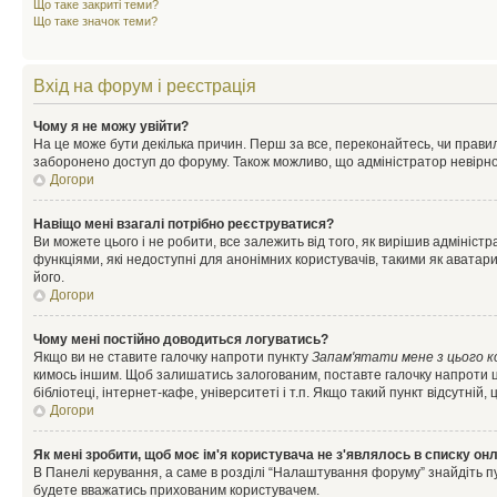
Що таке закриті теми?
Що таке значок теми?
Вхід на форум і реєстрація
Чому я не можу увійти?
На це може бути декілька причин. Перш за все, переконайтесь, чи правил
заборонено доступ до форуму. Також можливо, що адміністратор невірно
Догори
Навіщо мені взагалі потрібно реєструватися?
Ви можете цього і не робити, все залежить від того, як вирішив адмініс
функціями, які недоступні для анонімних користувачів, такими як аватари
його.
Догори
Чому мені постійно доводиться логуватись?
Якщо ви не ставите галочку напроти пункту
Запам'ятати мене з цього 
кимось іншим. Щоб залишатись залогованим, поставте галочку напроти ц
бібліотеці, інтернет-кафе, університеті і т.п. Якщо такий пункт відсутній
Догори
Як мені зробити, щоб моє ім'я користувача не з'являлось в списку он
В Панелі керування, а саме в розділі “Налаштування форуму” знайдіть п
будете вважатись прихованим користувачем.