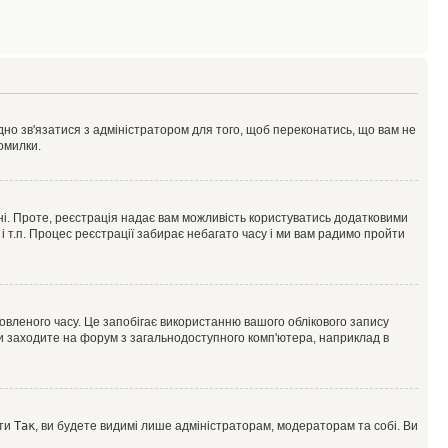
ідно зв'язатися з адміністратором для того, щоб переконатись, що вам не
омилки.
 ні. Проте, реєстрація надає вам можливість користуватись додатковими
 і т.п. Процес реєстрації забирає небагато часу і ми вам радимо пройти
овленого часу. Це запобігає використанню вашого облікового запису
ви заходите на форум з загальнодоступного комп'ютера, наприклад в
оти
Так
, ви будете видимі лише адміністраторам, модераторам та собі. Ви