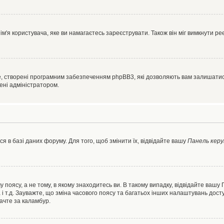
'я користувача, яке ви намагаєтесь зареєструвати. Також він міг вимкнути ре
, створені програмним забезпеченням phpBB3, які дозволяють вам залишатись
нені адміністратором.
я в базі даних форуму. Для того, щоб змінити їх, відвідайте вашу
Панель керу
 поясу, а не тому, в якому знаходитесь ви. В такому випадку, відвідайте вашу
 і т.д. Зауважте, що зміна часового поясу та багатьох інших налаштувань до
ачте за каламбур.