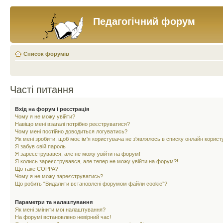
Педагогічний форум
Список форумів
Часті питання
Вхід на форум і реєстрація
Чому я не можу увійти?
Навіщо мені взагалі потрібно реєструватися?
Чому мені постійно доводиться логуватись?
Як мені зробити, щоб моє ім'я користувача не з'являлось в списку онлайн корист
Я забув свій пароль
Я зареєструвався, але не можу увійти на форум!
Я колись зареєструвався, але тепер не можу увійти на форум?!
Що таке COPPA?
Чому я не можу зареєструватись?
Що робить “Видалити встановлені форумом файли cookie”?
Параметри та налаштування
Як мені змінити мої налаштування?
На форумі встановлено невірний час!