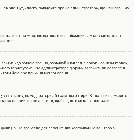
 невірно. Будь-ласка, повідомте про це адміністратора, щоб він вирішив
ністратора, чи може він встановити необхідний вам мовний пакет, а
рінки).
тись до вашого звання, зазвичай у вигляді зірочок, блоків чи крапок,
ожного користувача. Від адміністратора форуму залежить чи дозволені
питати його про причини цієї заборони.
увачів, таких, як модератори або адміністратори. Взагалі ви не можете
ідомленнями тільки для того, щоб підняти своє звання, за це
цю функцію. Це зроблено для запобігання зловживанню поштовою