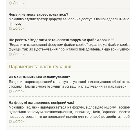
Догори
Чому я не можу зареєструватись?
Можливо адміністратор форуму заборонив доступ з вашої адреси IP або ім
форуму.
Догори
Що робить “Видалити встановлені форумом файли cookie”?
“Видалити встановлені форумом файли cookie” видаляє усі файли cookie
функції, такі як відстежування прочитаних повідомлень, якщо вони увімк
Догори
Параметри та налаштування
Як мені змінити мої налаштування?
Якщо ви - зареєстрований користувач, усі ваші налаштування зберігаютьс
сторінки. Там ви зможете змінити усі ваші налаштування та параметри.
Догори
На форумі встановлено невірний час!
Можливо час, який відображається на форумі, відповідає іншому часовому
відповідав вашому місцезнаходженню, наприклад, Київ, Варшава, Москва
незареєстровані, то це непоганий привід для того, щоб це зробити, проб
Догори