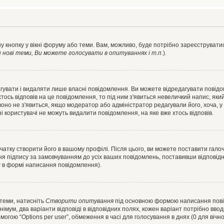
у кнопку у вікні форуму або теми. Вам, можливо, буде потрібно зареєструватис
ові теми, Ви можете голосувати в опитуваннях і т.п.
).
гувати і видаляти лише власні повідомлення. Ви можете відредагувати повід
сь відповів на це повідомлення, то під ним з'явиться невеличкий напис, який 
 воно не з'явиться, якщо модератор або адміністратор редагували його, хоча,
і користувачі не можуть видалити повідомлення, на яке вже хтось відповів.
чатку створити його в вашому профілі. Після цього, ви можете поставити гало
я підпису за замовчуванням до усіх ваших повідомлень, поставивши відповідн
с
в формі написання повідомлення).
 теми, натисніть
Створити опитування
під основною формою написання повідо
мум, два варіанти відповіді в відповідних полях, кожен варіант потрібно вводит
могою “Options per user”, обмеження в часі для голосування в днях (0 для вічног