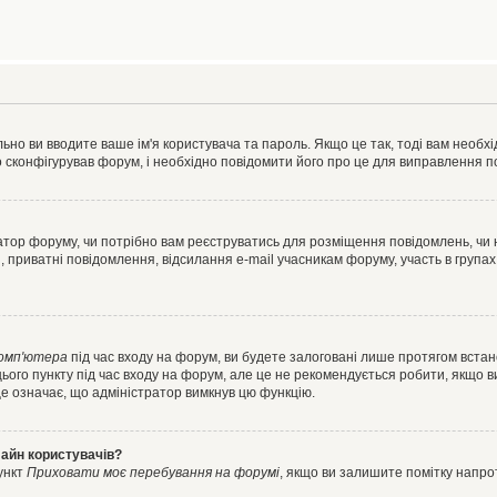
ьно ви вводите ваше ім'я користувача та пароль. Якщо це так, тоді вам необх
 сконфігурував форум, і необхідно повідомити його про це для виправлення п
тратор форуму, чи потрібно вам реєструватись для розміщення повідомлень, чи
, приватні повідомлення, відсилання e-mail учасникам форуму, участь в групах
комп'ютера
під час входу на форум, ви будете залоговані лише протягом встан
ього пункту під час входу на форум, але це не рекомендується робити, якщо 
, це означає, що адміністратор вимкнув цю функцію.
лайн користувачів?
ункт
Приховати моє перебування на форумі
, якщо ви залишите помітку напр