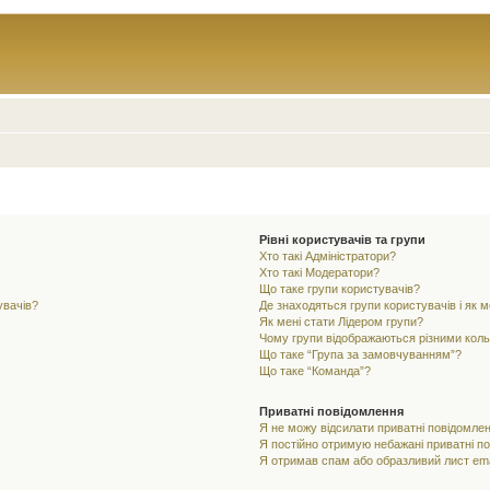
Рівні користувачів та групи
Хто такі Адміністратори?
Хто такі Модератори?
Що таке групи користувачів?
увачів?
Де знаходяться групи користувачів і як м
Як мені стати Лідером групи?
Чому групи відображаються різними кол
Що таке “Група за замовчуванням”?
Що таке “Команда”?
Приватні повідомлення
Я не можу відсилати приватні повідомлен
Я постійно отримую небажані приватні п
Я отримав спам або образливий лист ema