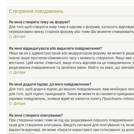
Створення повідомлень
Як мені створити тему на форумі?
Для того щоб створити нову тему в одному з форумів, натисніть відповідн
перераховано внизу сторінок форуму або теми (
Ви можете створювати н
Догори
Як мені відредагувати або видалити повідомлення?
Якщо ви не є адміністратором або модератором форуму, ви можете реда
інколи лише протягом обмеженого часу з моменту створення. Якщо вже хто
востаннє. Цей напис з'явиться, якщо хтось відповів на це повідомлення;
редагування повідомлення та зроблені зміни. Майте на увазі, що звичайн
Догори
Як мені додати підпис до мого повідомлення?
Для того, щоб додати підпис до вашого повідомлення, вам необхідно спо
для того, щоб підпис приєднався. Також ви можете встановити приєднанн
окремих повідомлень, знявши відмітку напроти пункту
Приєднати підпи
Догори
Як мені створити опитування?
При створенні нової теми чи під час редагування першого повідомлення
прав для створення опитувань. Введіть питання для опитування та, як міні
варіантів відповіді, які може обирати користувачі при голосуванні за допо