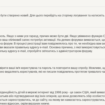
 бути створено новий. Для цього перейдіть на сторінку логування та натисніть
ароль. Якщо з ними усе гаразд, причин може бути дві. Якщо увімкнено функцію
во ваш обліковий запис потребує активації. На деяких форумах вимагається, що
 на форум. В процесі реєстрації вам повідомлялось про те, чи необхідна вам 
ви вказали правильну адресу e-mail. Основна причина, з якої використовуєть
льну адресу e-mail, спробуйте зв'язатись з адміністратором форуму.
евірити ваші ім'я користувача та пароль та повторити вашу спробу. Можливо, 
ично видаляють користувачів, які не писали повідомлень протягом тривалого ч
нфіденційність дітей в мережі інтернет від 1998 року - це закон США, який вима
батьків або підтвердження від їхніх опікунів, що вони дозволяють збір особисто
гається зареєструватись, чи до сайту, на якому ви намагаєтесь зареєструватис
чних відносин, окрім вказаних нижче.