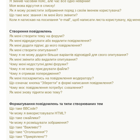
Я змінив часовий пояс, але час все одно невірний!
Моя мова відсутня в списку!
Як я можу розмістити зображення поряд з своїм іменем користувача?
Що таке моє звання і як мені його змінити?
Коли я натискаю на посилання “e-mail”, щоб написати листа користувачу, від ме
Створення повідомлень
Як мені створити тему на форумі?
Як мені відредагувати або видалити повідомлення?
Як мені додати підпис до мого повідомлення?
Як мені створити опитування?
Чому я не можу додати більше варіантів відповідей для свого опитування?
Як мені змінити або видалити опитування?
Чому мені недоступні деякі форуми?
Чому я не можу приєднувати файли?
Чому я отримав попередження?
Як мені поскаржитись на повідомлення модератору?
Що означає кнопка “Зберегти” в формі написання повідомлення?
Чому моє повідомлення потребує схвалення?
Як мені знову підняти мою тему?
Форматування повідомлень та типи створюваних тем
Що таке BBCode?
Чи можу я використовувати HTML?
Що таке смайлики?
Чи можу я розміщувати зображення?
Що таке “Важливо”?
Що таке “Оголошення”?
Що таке “Прикріплено”?