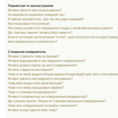
Параметри та налаштування
Як мені змінити мої налаштування?
На форумі встановлено невірний час!
Я змінив часовий пояс, але час все одно невірний!
Моя мова відсутня в списку!
Як я можу розмістити зображення поряд з своїм іменем користувача?
Що таке моє звання і як мені його змінити?
Коли я натискаю на посилання “e-mail”, щоб написати листа користувачу,
мене вимагається залогуватись?
Створення повідомлень
Як мені створити тему на форумі?
Як мені відредагувати або видалити повідомлення?
Як мені додати підпис до мого повідомлення?
Як мені створити опитування?
Чому я не можу додати більше варіантів відповідей для свого опитуванн
Як мені змінити або видалити опитування?
Чому мені недоступні деякі форуми?
Чому я не можу приєднувати файли?
Чому я отримав попередження?
Як мені поскаржитись на повідомлення модератору?
Що означає кнопка “Зберегти” в формі написання повідомлення?
Чому моє повідомлення потребує схвалення?
Як мені знову підняти мою тему?