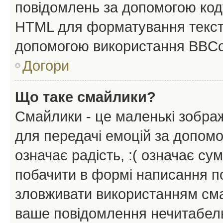
повідомлень за допомогою ко
HTML для форматування тексту
допомогою використання BBCo
Догори
Що таке смайлики?
Смайлики - це маленькі зображ
для передачі емоцій за допомог
означає радість, :( означає су
побачити в формі написання п
зловживати використанням сма
ваше повідомлення нечитабел