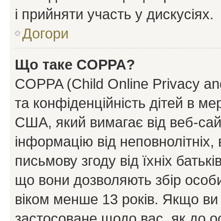
і прийняти участь у дискусіях.
Догори
Що таке COPPA?
COPPA (Child Online Privacy and
та конфіденційність дітей в мер
США, який вимагає від веб-сай
інформацію від неповнолітніх, 
письмову згоду від їхніх батькі
що вони дозволяють збір особис
віком менше 13 років. Якщо ви
застосоване щодо вас, як до о