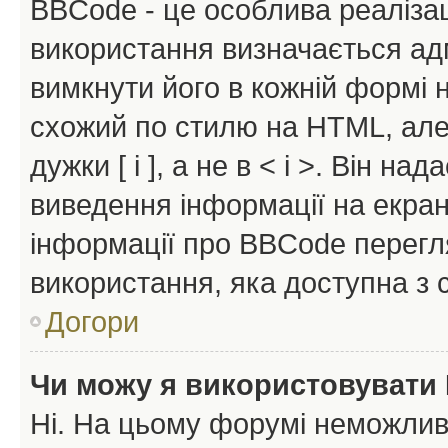
BBCode - це особлива реаліза
використання визначається ад
вимкнути його в кожній формі
схожий по стилю на HTML, але 
дужки [ і ], а не в < і >. Він н
виведення інформації на екра
інформації про BBCode перегля
використання, яка доступна з 
Догори
Чи можу я використовувати
Ні. На цьому форумі неможлив