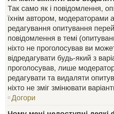
Так само як і повідомлення, 
їхнім автором, модераторами 
редагування опитування перей
повідомлення в темі (опитуван
ніхто не проголосував ви мож
відредагувати будь-який з варі
проголосував, лише модератор
редагувати та видаляти опитув
ніхто не зміг змінювати варіант
Догори
Чому мені недоступні деякі