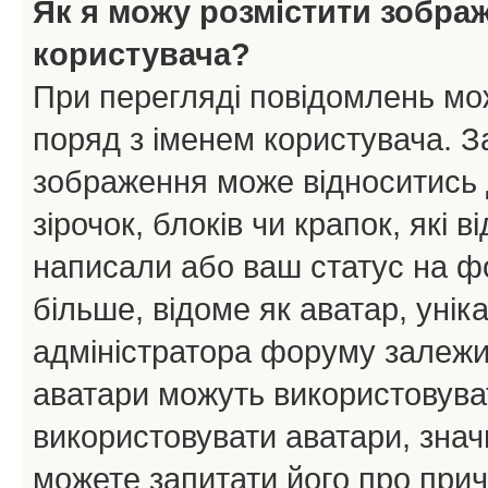
Як я можу розмістити зобра
користувача?
При перегляді повідомлень мо
поряд з іменем користувача. 
зображення може відноситись д
зірочок, блоків чи крапок, які
написали або ваш статус на ф
більше, відоме як аватар, унік
адміністратора форуму залежит
аватари можуть використовува
використовувати аватари, значи
можете запитати його про прич