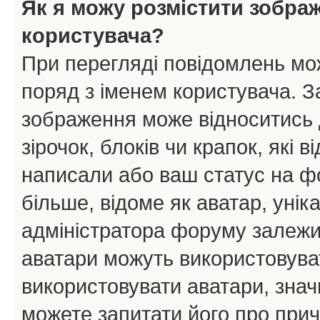
Як я можу розмістити зобра
користувача?
При перегляді повідомлень мо
поряд з іменем користувача. 
зображення може відноситись д
зірочок, блоків чи крапок, які
написали або ваш статус на ф
більше, відоме як аватар, унік
адміністратора форуму залежит
аватари можуть використовува
використовувати аватари, значи
можете запитати його про прич