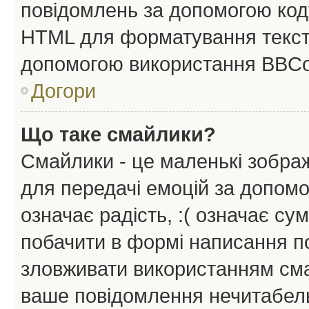
повідомлень за допомогою ко
HTML для форматування тексту
допомогою використання BBCo
Догори
Що таке смайлики?
Смайлики - це маленькі зображ
для передачі емоцій за допомог
означає радість, :( означає су
побачити в формі написання п
зловживати використанням сма
ваше повідомлення нечитабел