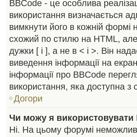
BBCode - це особлива реаліза
використання визначається ад
вимкнути його в кожній формі
схожий по стилю на HTML, але 
дужки [ і ], а не в < і >. Він н
виведення інформації на екра
інформації про BBCode перегля
використання, яка доступна з 
Догори
Чи можу я використовувати
Ні. На цьому форумі неможлив