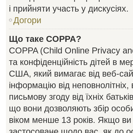
і прийняти участь у дискусіях.
Догори
Що таке COPPA?
COPPA (Child Online Privacy and
та конфіденційність дітей в мер
США, який вимагає від веб-сай
інформацію від неповнолітніх, 
письмову згоду від їхніх батькі
що вони дозволяють збір особис
віком менше 13 років. Якщо ви
застосоване щодо вас, як до о