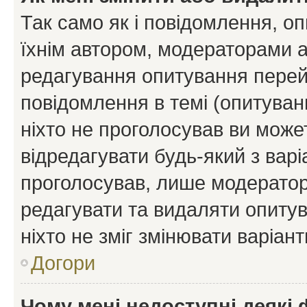
Так само як і повідомлення, 
їхнім автором, модераторами 
редагування опитування перей
повідомлення в темі (опитуван
ніхто не проголосував ви мож
відредагувати будь-який з варі
проголосував, лише модератор
редагувати та видаляти опитув
ніхто не зміг змінювати варіант
Догори
Чому мені недоступні деякі