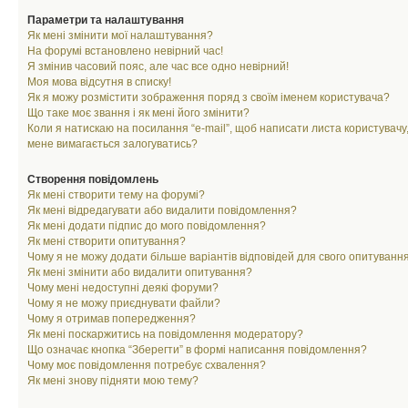
Параметри та налаштування
Як мені змінити мої налаштування?
На форумі встановлено невірний час!
Я змінив часовий пояс, але час все одно невірний!
Моя мова відсутня в списку!
Як я можу розмістити зображення поряд з своїм іменем користувача?
Що таке моє звання і як мені його змінити?
Коли я натискаю на посилання “e-mail”, щоб написати листа користувачу,
мене вимагається залогуватись?
Створення повідомлень
Як мені створити тему на форумі?
Як мені відредагувати або видалити повідомлення?
Як мені додати підпис до мого повідомлення?
Як мені створити опитування?
Чому я не можу додати більше варіантів відповідей для свого опитуванн
Як мені змінити або видалити опитування?
Чому мені недоступні деякі форуми?
Чому я не можу приєднувати файли?
Чому я отримав попередження?
Як мені поскаржитись на повідомлення модератору?
Що означає кнопка “Зберегти” в формі написання повідомлення?
Чому моє повідомлення потребує схвалення?
Як мені знову підняти мою тему?