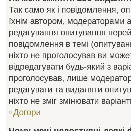
Так само як і повідомлення, 
їхнім автором, модераторами 
редагування опитування перей
повідомлення в темі (опитуван
ніхто не проголосував ви мож
відредагувати будь-який з варі
проголосував, лише модератор
редагувати та видаляти опитув
ніхто не зміг змінювати варіант
Догори
Чому мені недоступні деякі