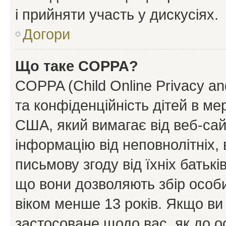
і прийняти участь у дискусіях.
Догори
Що таке COPPA?
COPPA (Child Online Privacy and
та конфіденційність дітей в мер
США, який вимагає від веб-сай
інформацію від неповнолітніх, 
письмову згоду від їхніх батькі
що вони дозволяють збір особис
віком менше 13 років. Якщо ви
застосоване щодо вас, як до о