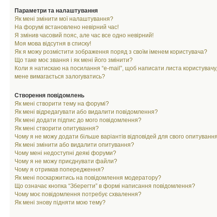
Параметри та налаштування
Як мені змінити мої налаштування?
На форумі встановлено невірний час!
Я змінив часовий пояс, але час все одно невірний!
Моя мова відсутня в списку!
Як я можу розмістити зображення поряд з своїм іменем користувача?
Що таке моє звання і як мені його змінити?
Коли я натискаю на посилання “e-mail”, щоб написати листа користувачу,
мене вимагається залогуватись?
Створення повідомлень
Як мені створити тему на форумі?
Як мені відредагувати або видалити повідомлення?
Як мені додати підпис до мого повідомлення?
Як мені створити опитування?
Чому я не можу додати більше варіантів відповідей для свого опитуванн
Як мені змінити або видалити опитування?
Чому мені недоступні деякі форуми?
Чому я не можу приєднувати файли?
Чому я отримав попередження?
Як мені поскаржитись на повідомлення модератору?
Що означає кнопка “Зберегти” в формі написання повідомлення?
Чому моє повідомлення потребує схвалення?
Як мені знову підняти мою тему?