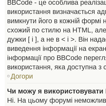
BBCode - це особлива реаліза
використання визначається ад
вимкнути його в кожній формі
схожий по стилю на HTML, але 
дужки [ і ], а не в < і >. Він н
виведення інформації на екра
інформації про BBCode перегля
використання, яка доступна з 
Догори
Чи можу я використовувати
Ні. На цьому форумі неможлив