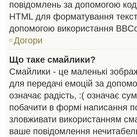
повідомлень за допомогою ко
HTML для форматування тексту
допомогою використання BBCo
Догори
Що таке смайлики?
Смайлики - це маленькі зображ
для передачі емоцій за допомог
означає радість, :( означає су
побачити в формі написання п
зловживати використанням сма
ваше повідомлення нечитабел