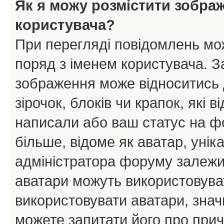
Як я можу розмістити зобра
користувача?
При перегляді повідомлень мо
поряд з іменем користувача. 
зображення може відноситись д
зірочок, блоків чи крапок, які
написали або ваш статус на ф
більше, відоме як аватар, унік
адміністратора форуму залежит
аватари можуть використовува
використовувати аватари, значи
можете запитати його про прич