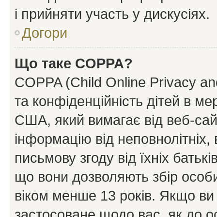
і прийняти участь у дискусіях.
Догори
Що таке COPPA?
COPPA (Child Online Privacy and
та конфіденційність дітей в мер
США, який вимагає від веб-сай
інформацію від неповнолітніх, 
письмову згоду від їхніх батькі
що вони дозволяють збір особис
віком менше 13 років. Якщо ви
застосоване щодо вас, як до о