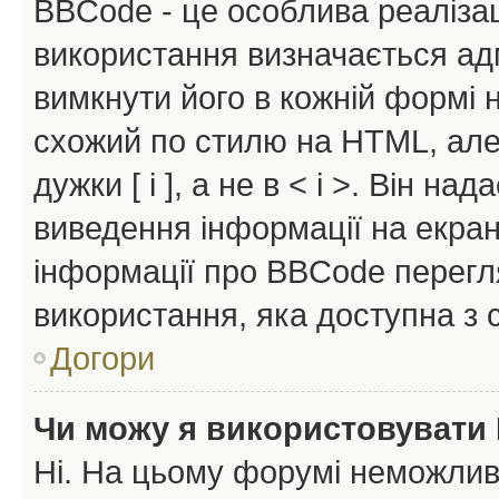
BBCode - це особлива реаліза
використання визначається ад
вимкнути його в кожній формі
схожий по стилю на HTML, але 
дужки [ і ], а не в < і >. Він н
виведення інформації на екра
інформації про BBCode перегля
використання, яка доступна з 
Догори
Чи можу я використовувати
Ні. На цьому форумі неможлив