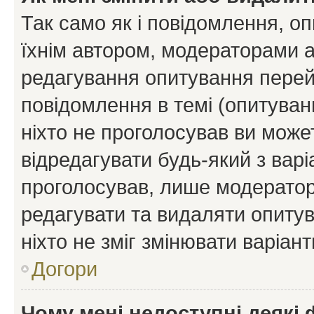
Так само як і повідомлення, 
їхнім автором, модераторами 
редагування опитування перей
повідомлення в темі (опитуван
ніхто не проголосував ви мож
відредагувати будь-який з варі
проголосував, лише модератор
редагувати та видаляти опитув
ніхто не зміг змінювати варіант
Догори
Чому мені недоступні деякі