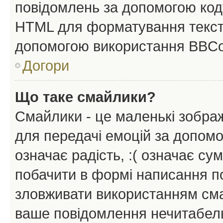
повідомлень за допомогою ко
HTML для форматування тексту
допомогою використання BBCo
Догори
Що таке смайлики?
Смайлики - це маленькі зображ
для передачі емоцій за допомог
означає радість, :( означає су
побачити в формі написання п
зловживати використанням сма
ваше повідомлення нечитабел