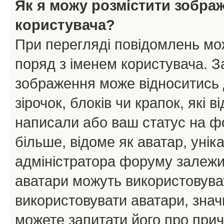
Як я можу розмістити зобра
користувача?
При перегляді повідомлень мо
поряд з іменем користувача. 
зображення може відноситись д
зірочок, блоків чи крапок, які
написали або ваш статус на ф
більше, відоме як аватар, унік
адміністратора форуму залежит
аватари можуть використовува
використовувати аватари, значи
можете запитати його про прич