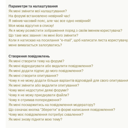
Параметри та налаштування
Як мені змінити мої налаштування?
На форумі встановлено невірний час!
Я змінив часовий пояс, але час все одно невірний!
Моя мова відсутня в списку!
Як я можу розмістити зображення поряд з своїм іменем користувача?
Що таке моє звання і як мені його змінити?
Коли я натискаю на посилання “e-mail”, щоб написати листа користувачу,
мене вимагається залогуватись?
Створення повідомлень
Як мені створити тему на форумі?
Як мені відредагувати або видалити повідомлення?
Як мені додати підпис до мого повідомлення?
Як мені створити опитування?
Чому я не можу додати більше варіантів відповідей для свого опитуванн
Як мені змінити або видалити опитування?
Чому мені недоступні деякі форуми?
Чому я не можу приєднувати файли?
Чому я отримав попередження?
Як мені поскаржитись на повідомлення модератору?
Що означає кнопка “Зберегти” в формі написання повідомлення?
Чому моє повідомлення потребує схвалення?
Як мені знову підняти мою тему?