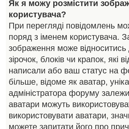
Як я можу розмістити зобра
користувача?
При перегляді повідомлень мо
поряд з іменем користувача. 
зображення може відноситись д
зірочок, блоків чи крапок, які
написали або ваш статус на ф
більше, відоме як аватар, унік
адміністратора форуму залежит
аватари можуть використовува
використовувати аватари, значи
можете запитати його про прич