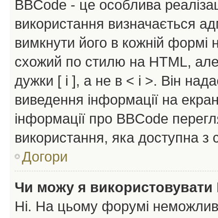
BBCode - це особлива реаліза
використання визначається ад
вимкнути його в кожній формі
схожий по стилю на HTML, але 
дужки [ і ], а не в < і >. Він н
виведення інформації на екра
інформації про BBCode перегля
використання, яка доступна з 
Догори
Чи можу я використовувати
Ні. На цьому форумі неможлив