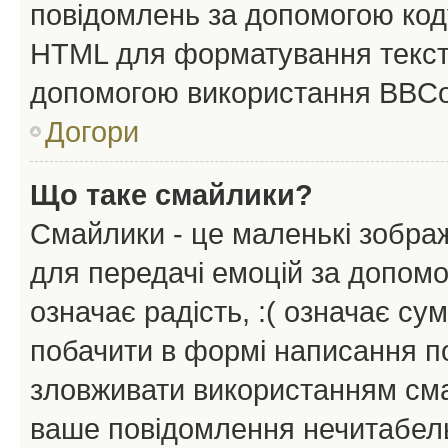
повідомлень за допомогою ко
HTML для форматування тексту
допомогою використання BBCo
Догори
Що таке смайлики?
Смайлики - це маленькі зображ
для передачі емоцій за допомог
означає радість, :( означає су
побачити в формі написання п
зловживати використанням сма
ваше повідомлення нечитабел