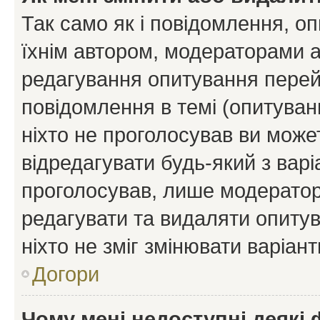
Так само як і повідомлення, 
їхнім автором, модераторами 
редагування опитування перей
повідомлення в темі (опитуван
ніхто не проголосував ви мож
відредагувати будь-який з варі
проголосував, лише модератор
редагувати та видаляти опитув
ніхто не зміг змінювати варіант
Догори
Чому мені недоступні деякі