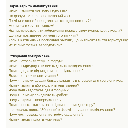
Параметри та налаштування
Як мені змінити мої налаштування?
На форумі встановлено невірний час!
Я змінив часовий пояс, але час все одно невірний!
Моя мова відсутня в списку!
Як я можу розмістити зображення поряд з своїм іменем користувача?
Що таке моє звання і як мені його змінити?
Коли я натискаю на посилання “e-mail”, щоб написати листа користувачу,
мене вимагається залогуватись?
Створення повідомлень
Як мені створити тему на форумі?
Як мені відредагувати або видалити повідомлення?
Як мені додати підпис до мого повідомлення?
Як мені створити опитування?
Чому я не можу додати більше варіантів відповідей для свого опитуванн
Як мені змінити або видалити опитування?
Чому мені недоступні деякі форуми?
Чому я не можу приєднувати файли?
Чому я отримав попередження?
Як мені поскаржитись на повідомлення модератору?
Що означає кнопка “Зберегти” в формі написання повідомлення?
Чому моє повідомлення потребує схвалення?
Як мені знову підняти мою тему?