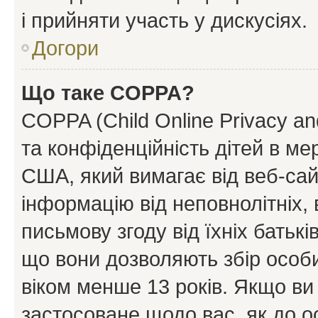
і прийняти участь у дискусіях.
Догори
Що таке COPPA?
COPPA (Child Online Privacy and
та конфіденційність дітей в мер
США, який вимагає від веб-сай
інформацію від неповнолітніх, 
письмову згоду від їхніх батькі
що вони дозволяють збір особис
віком менше 13 років. Якщо ви
застосоване щодо вас, як до о