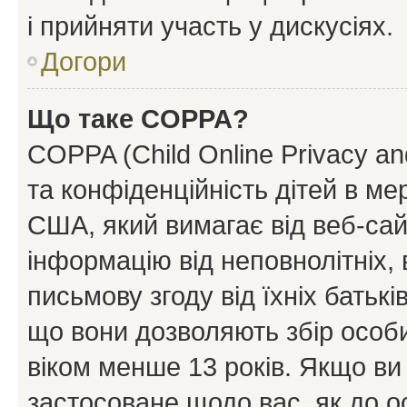
і прийняти участь у дискусіях.
Догори
Що таке COPPA?
COPPA (Child Online Privacy and
та конфіденційність дітей в мер
США, який вимагає від веб-сай
інформацію від неповнолітніх, 
письмову згоду від їхніх батькі
що вони дозволяють збір особис
віком менше 13 років. Якщо ви
застосоване щодо вас, як до о