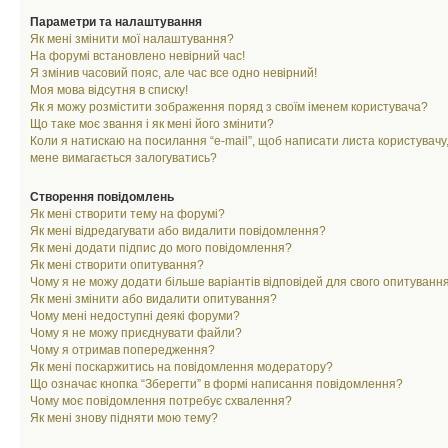
Параметри та налаштування
Як мені змінити мої налаштування?
На форумі встановлено невірний час!
Я змінив часовий пояс, але час все одно невірний!
Моя мова відсутня в списку!
Як я можу розмістити зображення поряд з своїм іменем користувача?
Що таке моє звання і як мені його змінити?
Коли я натискаю на посилання “e-mail”, щоб написати листа користувачу,
мене вимагається залогуватись?
Створення повідомлень
Як мені створити тему на форумі?
Як мені відредагувати або видалити повідомлення?
Як мені додати підпис до мого повідомлення?
Як мені створити опитування?
Чому я не можу додати більше варіантів відповідей для свого опитуванн
Як мені змінити або видалити опитування?
Чому мені недоступні деякі форуми?
Чому я не можу приєднувати файли?
Чому я отримав попередження?
Як мені поскаржитись на повідомлення модератору?
Що означає кнопка “Зберегти” в формі написання повідомлення?
Чому моє повідомлення потребує схвалення?
Як мені знову підняти мою тему?