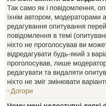
Так само як і повідомлення, 
їхнім автором, модераторами 
редагування опитування перей
повідомлення в темі (опитуван
ніхто не проголосував ви мож
відредагувати будь-який з варі
проголосував, лише модератор
редагувати та видаляти опитув
ніхто не зміг змінювати варіант
Догори
Чому мені недоступні деякі