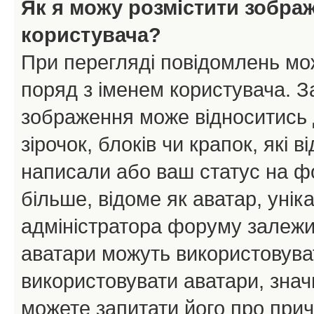
Як я можу розмістити зобра
користувача?
При перегляді повідомлень мо
поряд з іменем користувача. 
зображення може відноситись д
зірочок, блоків чи крапок, які
написали або ваш статус на ф
більше, відоме як аватар, унік
адміністратора форуму залежит
аватари можуть використовува
використовувати аватари, значи
можете запитати його про прич