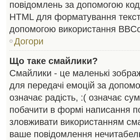
повідомлень за допомогою ко
HTML для форматування тексту
допомогою використання BBCo
Догори
Що таке смайлики?
Смайлики - це маленькі зображ
для передачі емоцій за допомог
означає радість, :( означає су
побачити в формі написання п
зловживати використанням сма
ваше повідомлення нечитабел