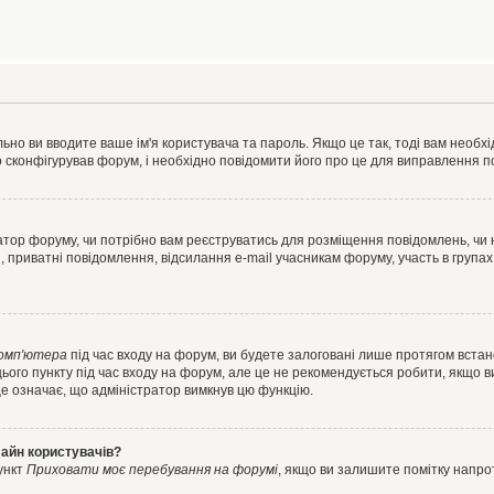
ьно ви вводите ваше ім'я користувача та пароль. Якщо це так, тоді вам необх
 сконфігурував форум, і необхідно повідомити його про це для виправлення п
тратор форуму, чи потрібно вам реєструватись для розміщення повідомлень, чи
, приватні повідомлення, відсилання e-mail учасникам форуму, участь в групах
комп'ютера
під час входу на форум, ви будете залоговані лише протягом встан
ього пункту під час входу на форум, але це не рекомендується робити, якщо 
, це означає, що адміністратор вимкнув цю функцію.
лайн користувачів?
ункт
Приховати моє перебування на форумі
, якщо ви залишите помітку напр