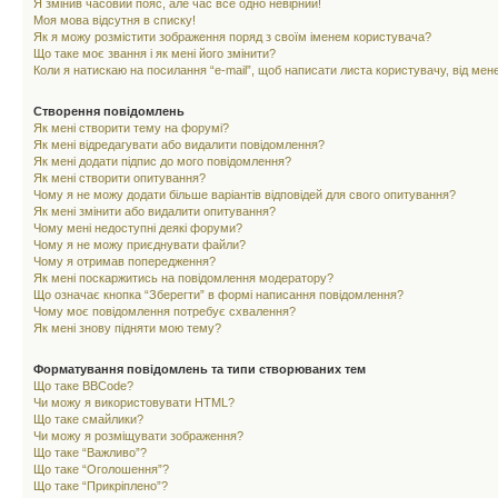
Я змінив часовий пояс, але час все одно невірний!
Моя мова відсутня в списку!
Як я можу розмістити зображення поряд з своїм іменем користувача?
Що таке моє звання і як мені його змінити?
Коли я натискаю на посилання “e-mail”, щоб написати листа користувачу, від ме
Створення повідомлень
Як мені створити тему на форумі?
Як мені відредагувати або видалити повідомлення?
Як мені додати підпис до мого повідомлення?
Як мені створити опитування?
Чому я не можу додати більше варіантів відповідей для свого опитування?
Як мені змінити або видалити опитування?
Чому мені недоступні деякі форуми?
Чому я не можу приєднувати файли?
Чому я отримав попередження?
Як мені поскаржитись на повідомлення модератору?
Що означає кнопка “Зберегти” в формі написання повідомлення?
Чому моє повідомлення потребує схвалення?
Як мені знову підняти мою тему?
Форматування повідомлень та типи створюваних тем
Що таке BBCode?
Чи можу я використовувати HTML?
Що таке смайлики?
Чи можу я розміщувати зображення?
Що таке “Важливо”?
Що таке “Оголошення”?
Що таке “Прикріплено”?