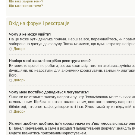
Що таке закриті теми?
Що таке значок теми?
Вхід на форум і реєстрація
Чому я не можу увійти?
На це може бути декілька причин. Перш за все, переконайтесь, чи правил
заборонено доступ до форуму. Також можливо, що адміністратор невірно
Догори
Навіщо мені взагалі потрібно реєструватися?
Ви можете цього і не робити, все залежить від того, як вирішив адмініс
функціями, які недоступні для анонімних користувачів, такими як аватари
його.
Догори
Чому мені постійно доводиться логуватись?
Якщо ви не ставите галочку напроти пункту
Запам'ятати мене з цього 
кимось іншим. Щоб залишатись залогованим, поставте галочку напроти ц
бібліотеці, інтернет-кафе, університеті і т.п. Якщо такий пункт відсутній
Догори
Як мені зробити, щоб моє ім'я користувача не з'являлось в списку он
В Панелі керування, а саме в розділі “Налаштування форуму” знайдіть п
будете вважатись прихованим користувачем.