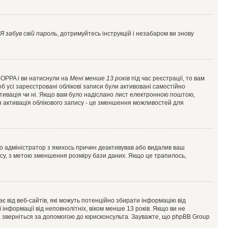
Я забув свій пароль
, дотримуйтесь інструкцій і незабаром ви знову
 COPPA і ви натиснули на
Мені менше 13 років
під час реєстрації, то вам
б усі зареєстровані облікові записи були активовані самостійно
активація чи ні. Якщо вам було надіслано лист електронною поштою,
ся активація облікового запису - це зменшення можливостей для
що адміністратор з якихось причин деактивував або видалив ваш
асу, з метою зменшення розміру бази даних. Якщо це трапилось,
гає від веб-сайтів, які можуть потенційно збирати інформацію від
ї інформації від неповнолітніх, віком менше 13 років. Якщо ви не
ь, зверніться за допомогою до юрисконсульта. Зауважте, що phpBB Group