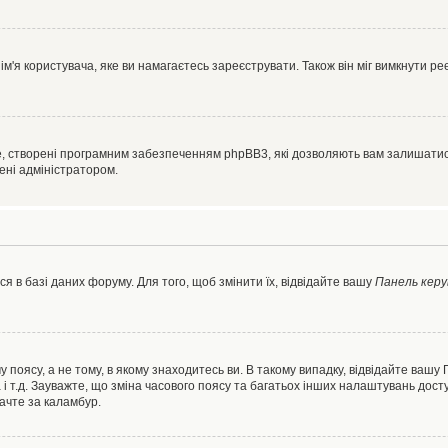
'я користувача, яке ви намагаєтесь зареєструвати. Також він міг вимкнути ре
, створені програмним забезпеченням phpBB3, які дозволяють вам залишатись
нені адміністратором.
я в базі даних форуму. Для того, щоб змінити їх, відвідайте вашу
Панель керу
 поясу, а не тому, в якому знаходитесь ви. В такому випадку, відвідайте вашу
 і т.д. Зауважте, що зміна часового поясу та багатьох інших налаштувань до
ачте за каламбур.