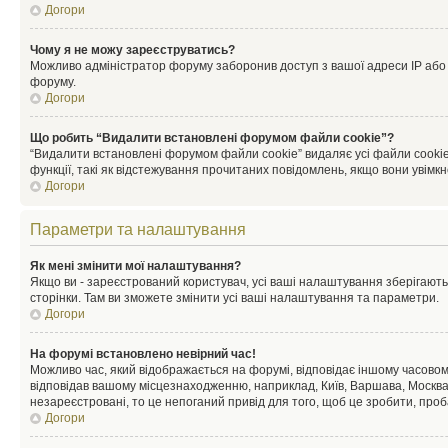
Догори
Чому я не можу зареєструватись?
Можливо адміністратор форуму заборонив доступ з вашої адреси IP або ім
форуму.
Догори
Що робить “Видалити встановлені форумом файли cookie”?
“Видалити встановлені форумом файли cookie” видаляє усі файли cookie
функції, такі як відстежування прочитаних повідомлень, якщо вони увімк
Догори
Параметри та налаштування
Як мені змінити мої налаштування?
Якщо ви - зареєстрований користувач, усі ваші налаштування зберігаютьс
сторінки. Там ви зможете змінити усі ваші налаштування та параметри.
Догори
На форумі встановлено невірний час!
Можливо час, який відображається на форумі, відповідає іншому часовому
відповідав вашому місцезнаходженню, наприклад, Київ, Варшава, Москва
незареєстровані, то це непоганий привід для того, щоб це зробити, проб
Догори