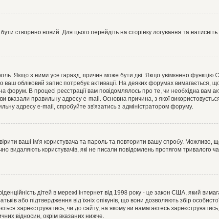
 бути створено новий. Для цього перейдіть на сторінку логування та натисніть
ароль. Якщо з ними усе гаразд, причин може бути дві. Якщо увімкнено функцію
во ваш обліковий запис потребує активації. На деяких форумах вимагається, що
 на форум. В процесі реєстрації вам повідомлялось про те, чи необхідна вам 
ви вказали правильну адресу e-mail. Основна причина, з якої використовуєть
льну адресу e-mail, спробуйте зв'язатись з адміністратором форуму.
евірити ваші ім'я користувача та пароль та повторити вашу спробу. Можливо, 
ично видаляють користувачів, які не писали повідомлень протягом тривалого ч
нфіденційність дітей в мережі інтернет від 1998 року - це закон США, який вима
батьків або підтвердження від їхніх опікунів, що вони дозволяють збір особисто
гається зареєструватись, чи до сайту, на якому ви намагаєтесь зареєструватис
чних відносин, окрім вказаних нижче.