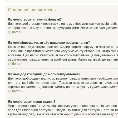
Створення повідомлень
Як мені створити тему на форумі?
Для того щоб створити нову тему в одному з форумів, натисніть відповідн
перераховано внизу сторінок форуму або теми (
Ви можете створювати н
Догори
Як мені відредагувати або видалити повідомлення?
Якщо ви не є адміністратором або модератором форуму, ви можете реда
інколи лише протягом обмеженого часу з моменту створення. Якщо вже хто
востаннє. Цей напис з'явиться, якщо хтось відповів на це повідомлення;
редагування повідомлення та зроблені зміни. Майте на увазі, що звичайн
Догори
Як мені додати підпис до мого повідомлення?
Для того, щоб додати підпис до вашого повідомлення, вам необхідно спо
для того, щоб підпис приєднався. Також ви можете встановити приєднанн
окремих повідомлень, знявши відмітку напроти пункту
Приєднати підпи
Догори
Як мені створити опитування?
При створенні нової теми чи під час редагування першого повідомлення
прав для створення опитувань. Введіть питання для опитування та, як міні
варіантів відповіді, які може обирати користувачі при голосуванні за допо