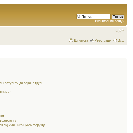
Розширений пошук
Допомога
Реєстрація
Вхід
ені вступити до одної з груп?
ьорами?
ня!
овідомлення!
il від учасника цього форуму!