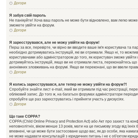
Догори
Я забув свій пароль
Не панікуйте! Хоча ваш пароль не може бути відновлено, вам легко може
зможете увійти на форум.
Догори
Я зареєструвався, але не можу увійти на форум!
Перш за все, перевірте, чи вірно ви вводите ваше ім'я користувача та п
необхідно дотримуватись інструкцій, які ви отримали. Якщо ні, то можли
користувачами або адміністратором до того, як користувач зможе увійти
дотримуйтесь інструкцій, якщо ви не отримали листа, переконайтесь що 
анонімних зловживань на форумі. Якщо ви переконані, що ви ввели прави
Догори
Я колись зареєструвався, але тепер не можу увійти на форум?!
Спробуйте знайти лист e-mail, який ви отримали під час реєстрації, пер
обліковий запис. До того ж, на багатьох форумах адміністратори період
спробуйте ще раз зареєструватись і прийняти участь у дискусіях.
Догори
Що таке COPPA?
COPPA (Child Online Privacy and Protection Act) або Акт про захист та ко
неповнолітніх, віком менше 13 років, мати на це письмову згоду від їхніх 
впевнені, чи це може бути застосоване щодо вас, як до особи, яка нама
не може надавати консультацій з юридичних питань і не є об'єктом юриди