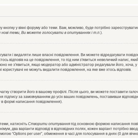
у кнопку у вікні форуму або теми. Вам, можливо, буде потрібно зареєструватис
ові теми, Ви можете голосувати в опитуваннях і т.п.
).
гувати і видаляти лише власні повідомлення. Ви можете відредагувати повід
сь відповів на це повідомлення, то під ним з'явиться невеличкий напис, який 
 воно не з'явиться, якщо модератор або адміністратор редагували його, хоча,
і користувачі не можуть видалити повідомлення, на яке вже хтось відповів.
чатку створити його в вашому профілі. Після цього, ви можете поставити гало
я підпису за замовчуванням до усіх ваших повідомлень, поставивши відповідн
с
в формі написання повідомлення).
 теми, натисніть
Створити опитування
під основною формою написання повідо
мум, два варіанти відповіді в відповідних полях, кожен варіант потрібно вводит
могою “Options per user”, обмеження в часі для голосування в днях (0 для вічног