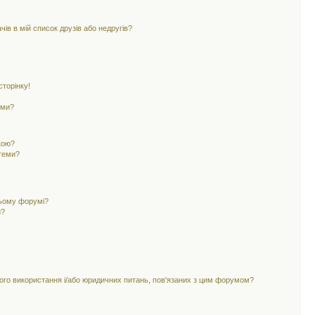
ів в мій список друзів або недругів?
торінку!
еми?
кою?
 теми?
цьому форумі?
и?
ного використання і/або юридичних питань, пов'язаних з цим форумом?