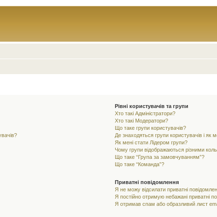
Рівні користувачів та групи
Хто такі Адміністратори?
Хто такі Модератори?
Що таке групи користувачів?
увачів?
Де знаходяться групи користувачів і як м
Як мені стати Лідером групи?
Чому групи відображаються різними кол
Що таке “Група за замовчуванням”?
Що таке “Команда”?
Приватні повідомлення
Я не можу відсилати приватні повідомлен
Я постійно отримую небажані приватні п
Я отримав спам або образливий лист ema