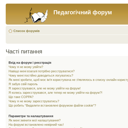
Педагогічний форум
Список форумів
Часті питання
Вхід на форум і реєстрація
Чому я не можу увійти?
Навіщо мені взагалі потрібно реєструватися?
Чому мені постійно доводиться логуватись?
Як мені зробити, щоб моє ім'я користувача не з'являлось в списку онлайн корист
Я забув свій пароль
Я зареєструвався, але не можу увійти на форум!
Я колись зареєструвався, але тепер не можу увійти на форум?!
Що таке COPPA?
Чому я не можу зареєструватись?
Що робить “Видалити встановлені форумом файли cookie”?
Параметри та налаштування
Як мені змінити мої налаштування?
На форумі встановлено невірний час!