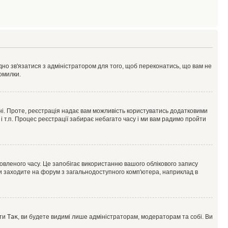
ідно зв'язатися з адміністратором для того, щоб переконатись, що вам не
омилки.
 ні. Проте, реєстрація надає вам можливість користуватись додатковими
 і т.п. Процес реєстрації забирає небагато часу і ми вам радимо пройти
овленого часу. Це запобігає використанню вашого облікового запису
ви заходите на форум з загальнодоступного комп'ютера, наприклад в
оти
Так
, ви будете видимі лише адміністраторам, модераторам та собі. Ви