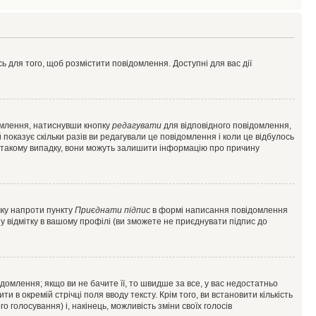
ь для того, щоб розмістити повідомлення. Доступні для вас дії
омлення, натиснувши кнопку
редагувати
для відповідного повідомлення,
показує скільки разів ви редагували це повідомлення і коли це відбулось
 у такому випадку, вони можуть залишити інформацію про причину
чку напроти пункту
Приєднати підпис
в формі написання повідомлення
у відмітку в вашому профілі (ви зможете не приєднувати підпис до
млення; якщо ви не бачите її, то швидше за все, у вас недостатньо
и в окремій стрічці поля вводу тексту. Крім того, ви встановити кількість
о голосування) і, накінець, можливість зміни своїх голосів