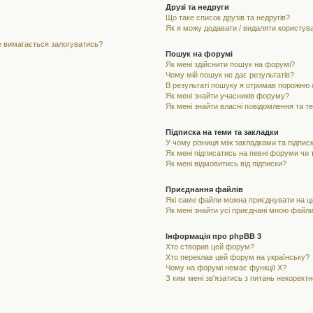
Друзі та недруги
Що таке список друзів та недругів?
Як я можу додавати / видаляти користувач
не вимагається залогуватись?
Пошук на форумі
Як мені здійснити пошук на форумі?
Чому мій пошук не дає результатів?
В результаті пошуку я отримав порожню с
Як мені знайти учасників форуму?
Як мені знайти власні повідомлення та т
Підписка на теми та закладки
У чому різниця між закладками та підпис
Як мені підписатись на певні форуми чи
Як мені відмовитись від підписки?
Приєднання файлів
Які саме файли можна приєднувати на 
Як мені знайти усі приєднані мною файл
Інформація про phpBB 3
Хто створив цей форум?
Хто переклав цей форум на українську?
Чому на форумі немає функції X?
З ким мені зв'язатись з питань некорект