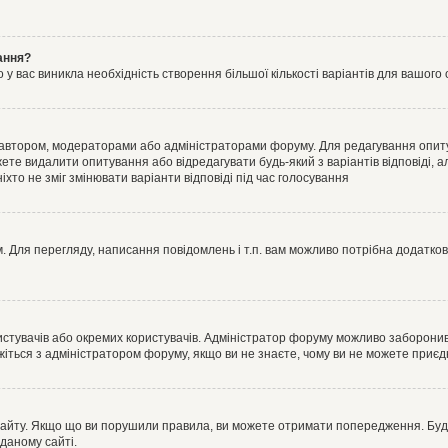
ання?
 вас виникла необхідність створення більшої кількості варіантів для вашого 
м автором, модераторами або адміністраторами форуму. Для редагування опит
жете видалити опитування або відредагувати будь-який з варіантів відповіді,
хто не зміг змінювати варіанти відповіді під час голосування
 Для перегляду, написання повідомлень і т.п. вам можливо потрібна додатко
истувачів або окремих користувачів. Адміністратор форуму можливо заборонив
жіться з адміністратором форуму, якщо ви не знаєте, чому ви не можете приє
сайту. Якщо що ви порушили правила, ви можете отримати попередження. Будь-
даному сайті.