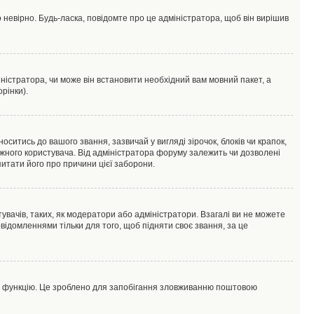
 невірно. Будь-ласка, повідомте про це адміністратора, щоб він вирішив
ністратора, чи може він встановити необхідний вам мовний пакет, а
рінки).
тись до вашого звання, зазвичай у вигляді зірочок, блоків чи крапок,
ожного користувача. Від адміністратора форуму залежить чи дозволені
питати його про причини цієї заборони.
увачів, таких, як модератори або адміністратори. Взагалі ви не можете
ідомленнями тільки для того, щоб підняти своє звання, за це
цю функцію. Це зроблено для запобігання зловживанню поштовою