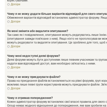
користувачами.
Догори
Чому я не можу додати більше варіантів відповідей для свого опитув
Обмеження варіантів відповідей встановлює адміністратор форуму. Якщо у
Догори
Як мені змінити або видалити опитування?
Так само як і повідомлення, опитування можуть редагуватись лише їхні
(опитування завжди пов'язане з ним). Якщо ніхто не проголосував ви мо
можуть редагувати та видаляти опитування. Це зроблено для того, щоб ні
Догори
Чому мені недоступні деякі форуми?
Деякі форуми можуть бути доступними лише певним учасникам та групам.
надати вам відповідний доступ, вам необхідно зв'язатись з ними.
Догори
Чому я не можу приєднувати файли?
Права на приєднання файлів встановлюються на рівні форумів, груп кор
можливо лише певні групи користувачів можуть приєднувати файли. Зв'я
Догори
Чому я отримав попередження?
Кожен адміністратор форуму встановлює свої власні правила для свого 
Group немає жодного відношення до попередження, яке вам зробили на 