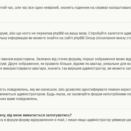
тній час, але час все одно невірний, значить годинник на сервері налаштовано
орумі, або ще ніхто не переклав phpBB на вашу мову. Спробуйте запитати адмі
альну інформацію ви можете знайти на сайті phpBB Group (посилання внизу сто
менем користувача. Залежно від стилю форуму, перше зображення може відноси
румі. Друге зображення, як правило більше, відоме як аватар, унікальне для к
те використовувати аватари, значить так вирішив адміністратор, ви можете за
ість повідомлень, яку ви написали, або дозволяє ідентифікувати певних корист
влюються адміністратором. Будь-ласка, не засмічуйте форум непотрібними пов
аних вами повідомлень.
ачу, від мене вимагається залогуватись?
ну в форум форму відправлення e-mail, і лише якщо адміністратор увімкнув 