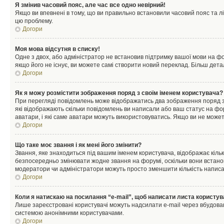
Я змінив часовий пояс, але час все одно невірний!
Якщо ви впевнені в тому, що ви правильно встановили часовий пояс та лі
цю проблему.
Догори
Моя мова відсутня в списку!
Одне з двох, або адміністратор не встановив підтримку вашої мови на ф
якщо його не існує, ви можете самі створити новий переклад. Більш дет
Догори
Як я можу розмістити зображення поряд з своїм іменем користувача?
При перегляді повідомлень може відображатись два зображення поряд з і
які відображають скільки повідомлень ви написали або ваш статус на фо
аватари, і які саме аватари можуть використовуватись. Якщо ви не може
Догори
Що таке моє звання і як мені його змінити?
Звання, яке знаходиться під вашим іменем користувача, відображає кільк
безпосередньо змінювати жодне звання на форумі, оскільки вони встано
модератори чи адміністратори можуть просто зменшити кількість напис
Догори
Коли я натискаю на посилання “e-mail”, щоб написати листа користув
Лише зареєстровані користувачі можуть надсилати e-mail через вбудова
системою анонімними користувачами.
Догори