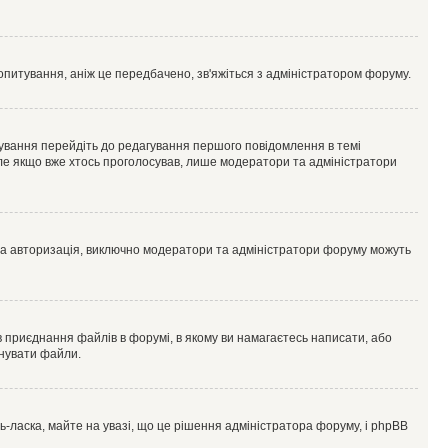
опитування, аніж це передбачено, зв'яжіться з адміністратором форуму.
ування перейдіть до редагування першого повідомлення в темі
 але якщо вже хтось проголосував, лише модератори та адміністратори
ва авторизація, виключно модератори та адміністратори форуму можуть
 приєднання файлів в форумі, в якому ви намагаєтесь написати, або
днувати файли.
ласка, майте на увазі, що це рішення адміністратора форуму, і phpBB