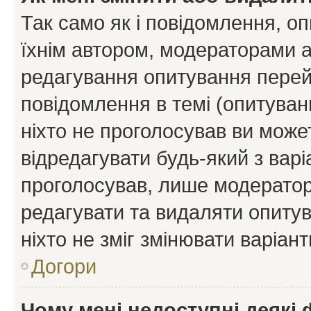
Так само як і повідомлення, 
їхнім автором, модераторами 
редагування опитування перей
повідомлення в темі (опитуван
ніхто не проголосував ви мож
відредагувати будь-який з варі
проголосував, лише модератор
редагувати та видаляти опитув
ніхто не зміг змінювати варіант
Догори
Чому мені недоступні деякі