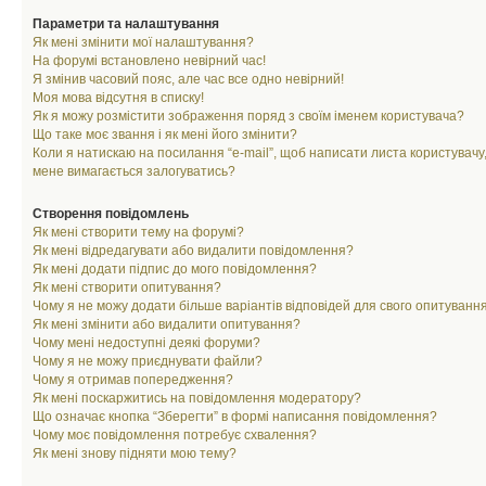
Параметри та налаштування
Як мені змінити мої налаштування?
На форумі встановлено невірний час!
Я змінив часовий пояс, але час все одно невірний!
Моя мова відсутня в списку!
Як я можу розмістити зображення поряд з своїм іменем користувача?
Що таке моє звання і як мені його змінити?
Коли я натискаю на посилання “e-mail”, щоб написати листа користувачу,
мене вимагається залогуватись?
Створення повідомлень
Як мені створити тему на форумі?
Як мені відредагувати або видалити повідомлення?
Як мені додати підпис до мого повідомлення?
Як мені створити опитування?
Чому я не можу додати більше варіантів відповідей для свого опитуванн
Як мені змінити або видалити опитування?
Чому мені недоступні деякі форуми?
Чому я не можу приєднувати файли?
Чому я отримав попередження?
Як мені поскаржитись на повідомлення модератору?
Що означає кнопка “Зберегти” в формі написання повідомлення?
Чому моє повідомлення потребує схвалення?
Як мені знову підняти мою тему?