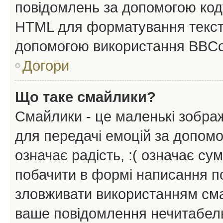
повідомлень за допомогою ко
HTML для форматування тексту
допомогою використання BBCo
Догори
Що таке смайлики?
Смайлики - це маленькі зображ
для передачі емоцій за допомог
означає радість, :( означає су
побачити в формі написання п
зловживати використанням сма
ваше повідомлення нечитабел