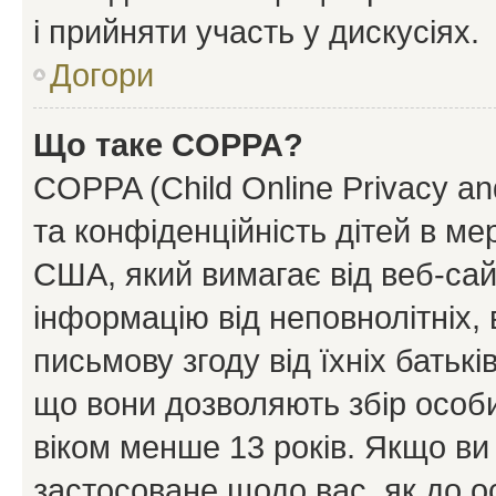
і прийняти участь у дискусіях.
Догори
Що таке COPPA?
COPPA (Child Online Privacy and
та конфіденційність дітей в мер
США, який вимагає від веб-сай
інформацію від неповнолітніх, 
письмову згоду від їхніх батькі
що вони дозволяють збір особис
віком менше 13 років. Якщо ви
застосоване щодо вас, як до о