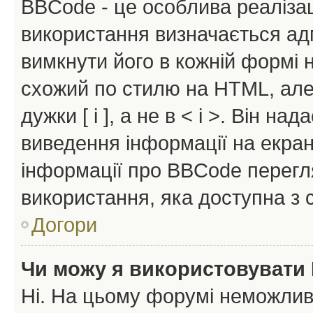
BBCode - це особлива реаліза
використання визначається ад
вимкнути його в кожній формі
схожий по стилю на HTML, але 
дужки [ і ], а не в < і >. Він н
виведення інформації на екра
інформації про BBCode перегля
використання, яка доступна з 
Догори
Чи можу я використовувати
Ні. На цьому форумі неможлив