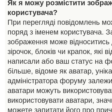
Як я можу розмістити зобра
користувача?
При перегляді повідомлень мо
поряд з іменем користувача. 
зображення може відноситись д
зірочок, блоків чи крапок, які
написали або ваш статус на ф
більше, відоме як аватар, унік
адміністратора форуму залежит
аватари можуть використовува
використовувати аватари, значи
можете запитати його про прич