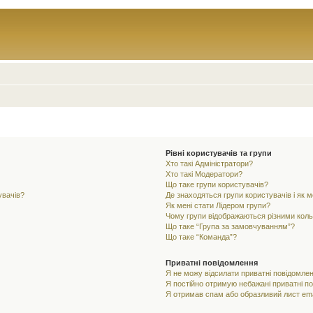
Рівні користувачів та групи
Хто такі Адміністратори?
Хто такі Модератори?
Що таке групи користувачів?
увачів?
Де знаходяться групи користувачів і як м
Як мені стати Лідером групи?
Чому групи відображаються різними кол
Що таке “Група за замовчуванням”?
Що таке “Команда”?
Приватні повідомлення
Я не можу відсилати приватні повідомлен
Я постійно отримую небажані приватні п
Я отримав спам або образливий лист ema