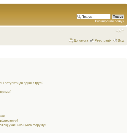
Розширений пошук
Допомога
Реєстрація
Вхід
ені вступити до одної з груп?
ьорами?
ня!
овідомлення!
il від учасника цього форуму!