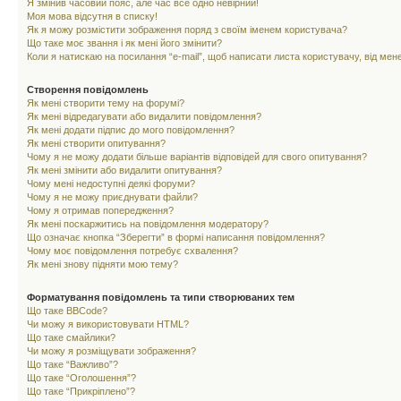
Я змінив часовий пояс, але час все одно невірний!
Моя мова відсутня в списку!
Як я можу розмістити зображення поряд з своїм іменем користувача?
Що таке моє звання і як мені його змінити?
Коли я натискаю на посилання “e-mail”, щоб написати листа користувачу, від ме
Створення повідомлень
Як мені створити тему на форумі?
Як мені відредагувати або видалити повідомлення?
Як мені додати підпис до мого повідомлення?
Як мені створити опитування?
Чому я не можу додати більше варіантів відповідей для свого опитування?
Як мені змінити або видалити опитування?
Чому мені недоступні деякі форуми?
Чому я не можу приєднувати файли?
Чому я отримав попередження?
Як мені поскаржитись на повідомлення модератору?
Що означає кнопка “Зберегти” в формі написання повідомлення?
Чому моє повідомлення потребує схвалення?
Як мені знову підняти мою тему?
Форматування повідомлень та типи створюваних тем
Що таке BBCode?
Чи можу я використовувати HTML?
Що таке смайлики?
Чи можу я розміщувати зображення?
Що таке “Важливо”?
Що таке “Оголошення”?
Що таке “Прикріплено”?