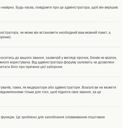
 невірно. Будь-ласка, повідомте про це адміністратора, щоб він вирішив
ністратора, чи може він встановити необхідний вам мовний пакет, а
рінки).
тись до вашого звання, зазвичай у вигляді зірочок, блоків чи крапок,
ожного користувача. Від адміністратора форуму залежить чи дозволені
питати його про причини цієї заборони.
увачів, таких, як модератори або адміністратори. Взагалі ви не можете
ідомленнями тільки для того, щоб підняти своє звання, за це
цю функцію. Це зроблено для запобігання зловживанню поштовою