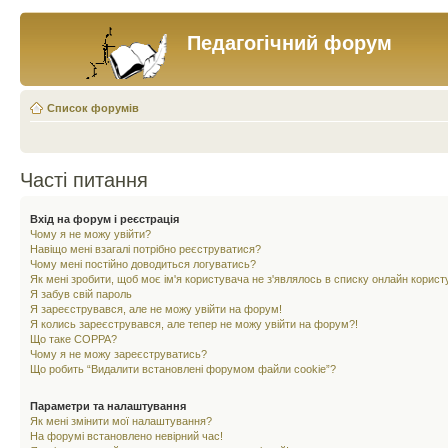
Педагогічний форум
Список форумів
Часті питання
Вхід на форум і реєстрація
Чому я не можу увійти?
Навіщо мені взагалі потрібно реєструватися?
Чому мені постійно доводиться логуватись?
Як мені зробити, щоб моє ім'я користувача не з'являлось в списку онлайн корист
Я забув свій пароль
Я зареєструвався, але не можу увійти на форум!
Я колись зареєструвався, але тепер не можу увійти на форум?!
Що таке COPPA?
Чому я не можу зареєструватись?
Що робить “Видалити встановлені форумом файли cookie”?
Параметри та налаштування
Як мені змінити мої налаштування?
На форумі встановлено невірний час!