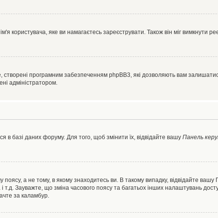
'я користувача, яке ви намагаєтесь зареєструвати. Також він міг вимкнути ре
, створені програмним забезпеченням phpBB3, які дозволяють вам залишатись
нені адміністратором.
я в базі даних форуму. Для того, щоб змінити їх, відвідайте вашу
Панель керу
 поясу, а не тому, в якому знаходитесь ви. В такому випадку, відвідайте вашу
 і т.д. Зауважте, що зміна часового поясу та багатьох інших налаштувань до
ачте за каламбур.