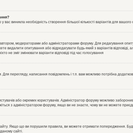
ання?
 вас виникла необхідність створення більшої кількості варіантів для вашого 
м автором, модераторами або адміністраторами форуму. Для редагування опит
жете видалити опитування або відредагувати будь-який з варіантів відповіді,
хто не зміг змінювати варіанти відповіді під час голосування
 Для перегляду, написання повідомлень і т.п. вам можливо потрібна додатко
истувачів або окремих користувачів. Адміністратор форуму можливо заборонив
жіться з адміністратором форуму, якщо ви не знаєте, чому ви не можете приє
сайту. Якщо що ви порушили правила, ви можете отримати попередження. Будь-
даному сайті.