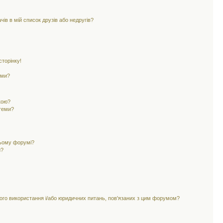
ів в мій список друзів або недругів?
торінку!
еми?
кою?
 теми?
цьому форумі?
и?
ного використання і/або юридичних питань, пов'язаних з цим форумом?