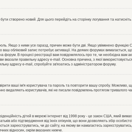
 бути створено новий. Для цього перейдіть на сторінку логування та натисніть
ароль. Якщо з ними усе гаразд, причин може бути дві. Якщо увімкнено функцію
во ваш обліковий запис потребує активації. На деяких форумах вимагається, що
 на форум. В процесі реєстрації вам повідомлялось про те, чи необхідна вам 
ви вказали правильну адресу e-mail. Основна причина, з якої використовуєть
льну адресу e-mail, спробуйте зв'язатись з адміністратором форуму.
евірити ваші ім'я користувача та пароль та повторити вашу спробу. Можливо, 
ично видаляють користувачів, які не писали повідомлень протягом тривалого ч
нфіденційність дітей в мережі інтернет від 1998 року - це закон США, який вима
батьків або підтвердження від їхніх опікунів, що вони дозволяють збір особисто
гається зареєструватись, чи до сайту, на якому ви намагаєтесь зареєструватис
чних відносин, окрім вказаних нижче.