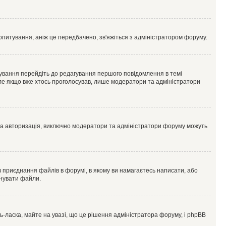
опитування, аніж це передбачено, зв'яжіться з адміністратором форуму.
ування перейдіть до редагування першого повідомлення в темі
 але якщо вже хтось проголосував, лише модератори та адміністратори
ва авторизація, виключно модератори та адміністратори форуму можуть
 приєднання файлів в форумі, в якому ви намагаєтесь написати, або
днувати файли.
ласка, майте на увазі, що це рішення адміністратора форуму, і phpBB