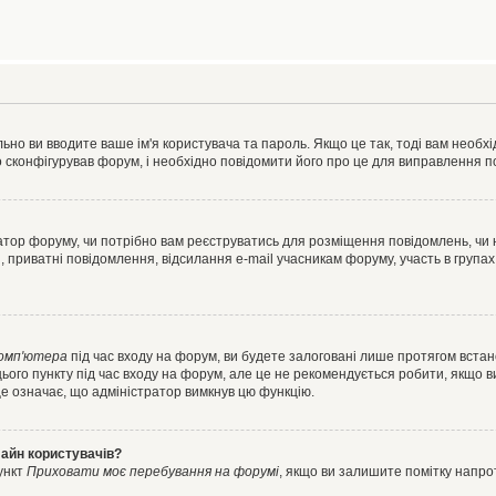
ьно ви вводите ваше ім'я користувача та пароль. Якщо це так, тоді вам необх
 сконфігурував форум, і необхідно повідомити його про це для виправлення п
тратор форуму, чи потрібно вам реєструватись для розміщення повідомлень, чи
, приватні повідомлення, відсилання e-mail учасникам форуму, участь в групах
комп'ютера
під час входу на форум, ви будете залоговані лише протягом встан
ього пункту під час входу на форум, але це не рекомендується робити, якщо 
, це означає, що адміністратор вимкнув цю функцію.
лайн користувачів?
ункт
Приховати моє перебування на форумі
, якщо ви залишите помітку напр