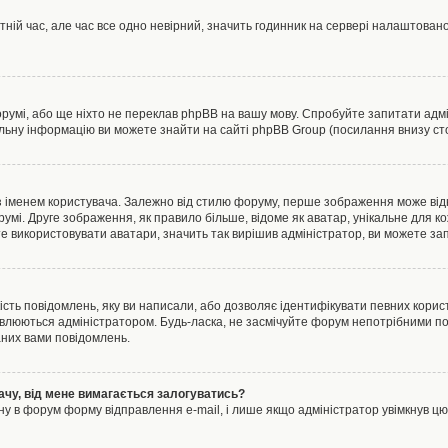
тній час, але час все одно невірний, значить годинник на сервері налаштовано
орумі, або ще ніхто не переклав phpBB на вашу мову. Спробуйте запитати адмі
альну інформацію ви можете знайти на сайті phpBB Group (посилання внизу сто
менем користувача. Залежно від стилю форуму, перше зображення може відноси
румі. Друге зображення, як правило більше, відоме як аватар, унікальне для к
те використовувати аватари, значить так вирішив адміністратор, ви можете за
ість повідомлень, яку ви написали, або дозволяє ідентифікувати певних корист
влюються адміністратором. Будь-ласка, не засмічуйте форум непотрібними пов
аних вами повідомлень.
ачу, від мене вимагається залогуватись?
ну в форум форму відправлення e-mail, і лише якщо адміністратор увімкнув 