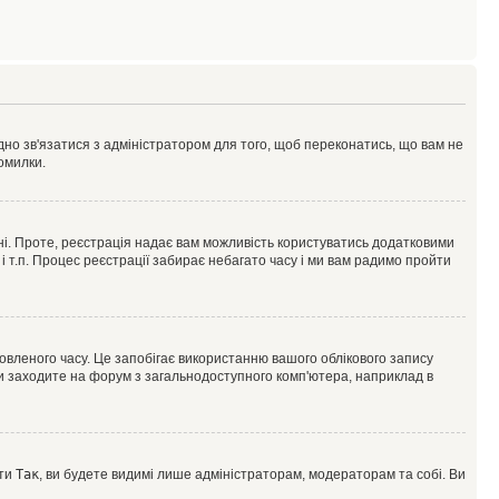
ідно зв'язатися з адміністратором для того, щоб переконатись, що вам не
омилки.
 ні. Проте, реєстрація надає вам можливість користуватись додатковими
 і т.п. Процес реєстрації забирає небагато часу і ми вам радимо пройти
овленого часу. Це запобігає використанню вашого облікового запису
ви заходите на форум з загальнодоступного комп'ютера, наприклад в
оти
Так
, ви будете видимі лише адміністраторам, модераторам та собі. Ви