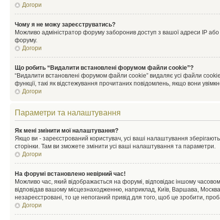
Догори
Чому я не можу зареєструватись?
Можливо адміністратор форуму заборонив доступ з вашої адреси IP або ім
форуму.
Догори
Що робить “Видалити встановлені форумом файли cookie”?
“Видалити встановлені форумом файли cookie” видаляє усі файли cookie
функції, такі як відстежування прочитаних повідомлень, якщо вони увімк
Догори
Параметри та налаштування
Як мені змінити мої налаштування?
Якщо ви - зареєстрований користувач, усі ваші налаштування зберігаютьс
сторінки. Там ви зможете змінити усі ваші налаштування та параметри.
Догори
На форумі встановлено невірний час!
Можливо час, який відображається на форумі, відповідає іншому часовому
відповідав вашому місцезнаходженню, наприклад, Київ, Варшава, Москва
незареєстровані, то це непоганий привід для того, щоб це зробити, проб
Догори