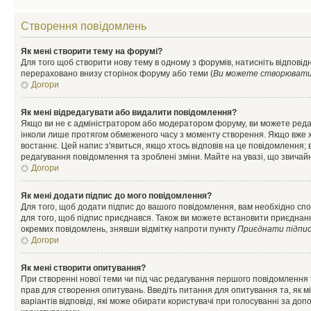
Створення повідомлень
Як мені створити тему на форумі?
Для того щоб створити нову тему в одному з форумів, натисніть відповідн
перераховано внизу сторінок форуму або теми (
Ви можете створювати н
Догори
Як мені відредагувати або видалити повідомлення?
Якщо ви не є адміністратором або модератором форуму, ви можете реда
інколи лише протягом обмеженого часу з моменту створення. Якщо вже хто
востаннє. Цей напис з'явиться, якщо хтось відповів на це повідомлення;
редагування повідомлення та зроблені зміни. Майте на увазі, що звичайн
Догори
Як мені додати підпис до мого повідомлення?
Для того, щоб додати підпис до вашого повідомлення, вам необхідно спо
для того, щоб підпис приєднався. Також ви можете встановити приєднанн
окремих повідомлень, знявши відмітку напроти пункту
Приєднати підпи
Догори
Як мені створити опитування?
При створенні нової теми чи під час редагування першого повідомлення
прав для створення опитувань. Введіть питання для опитування та, як міні
варіантів відповіді, які може обирати користувачі при голосуванні за допо