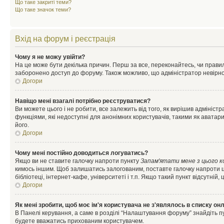
Що таке закриті теми?
Що таке значок теми?
Вхід на форум і реєстрація
Чому я не можу увійти?
На це може бути декілька причин. Перш за все, переконайтесь, чи правил
заборонено доступ до форуму. Також можливо, що адміністратор невірно
Догори
Навіщо мені взагалі потрібно реєструватися?
Ви можете цього і не робити, все залежить від того, як вирішив адмініс
функціями, які недоступні для анонімних користувачів, такими як аватари
його.
Догори
Чому мені постійно доводиться логуватись?
Якщо ви не ставите галочку напроти пункту
Запам'ятати мене з цього 
кимось іншим. Щоб залишатись залогованим, поставте галочку напроти ц
бібліотеці, інтернет-кафе, університеті і т.п. Якщо такий пункт відсутній
Догори
Як мені зробити, щоб моє ім'я користувача не з'являлось в списку он
В Панелі керування, а саме в розділі “Налаштування форуму” знайдіть п
будете вважатись прихованим користувачем.