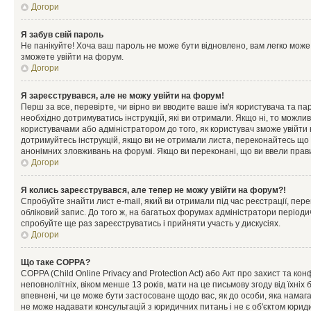
Догори
Я забув свій пароль
Не панікуйте! Хоча ваш пароль не може бути відновлено, вам легко може
зможете увійти на форум.
Догори
Я зареєструвався, але не можу увійти на форум!
Перш за все, перевірте, чи вірно ви вводите ваше ім'я користувача та п
необхідно дотримуватись інструкцій, які ви отримали. Якщо ні, то можли
користувачами або адміністратором до того, як користувач зможе увійти
дотримуйтесь інструкцій, якщо ви не отримали листа, переконайтесь що 
анонімних зловживань на форумі. Якщо ви переконані, що ви ввели прави
Догори
Я колись зареєструвався, але тепер не можу увійти на форум?!
Спробуйте знайти лист e-mail, який ви отримали під час реєстрації, пер
обліковий запис. До того ж, на багатьох форумах адміністратори період
спробуйте ще раз зареєструватись і прийняти участь у дискусіях.
Догори
Що таке COPPA?
COPPA (Child Online Privacy and Protection Act) або Акт про захист та ко
неповнолітніх, віком менше 13 років, мати на це письмову згоду від їхніх 
впевнені, чи це може бути застосоване щодо вас, як до особи, яка нама
не може надавати консультацій з юридичних питань і не є об'єктом юриди