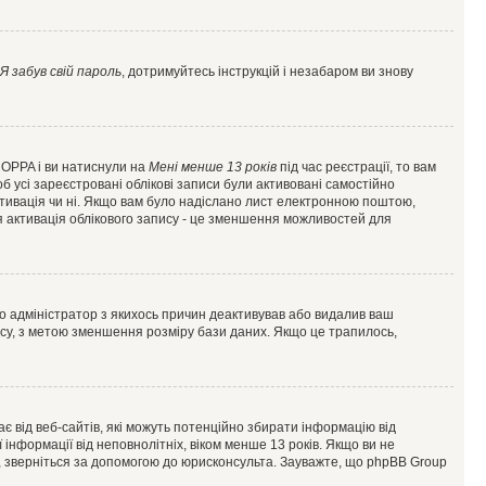
Я забув свій пароль
, дотримуйтесь інструкцій і незабаром ви знову
 COPPA і ви натиснули на
Мені менше 13 років
під час реєстрації, то вам
б усі зареєстровані облікові записи були активовані самостійно
активація чи ні. Якщо вам було надіслано лист електронною поштою,
ся активація облікового запису - це зменшення можливостей для
що адміністратор з якихось причин деактивував або видалив ваш
асу, з метою зменшення розміру бази даних. Якщо це трапилось,
гає від веб-сайтів, які можуть потенційно збирати інформацію від
ї інформації від неповнолітніх, віком менше 13 років. Якщо ви не
ь, зверніться за допомогою до юрисконсульта. Зауважте, що phpBB Group