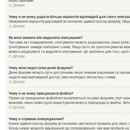
користувачами.
Догори
Чому я не можу додати більше варіантів відповідей для свого опитув
Обмеження варіантів відповідей встановлює адміністратор форуму. Якщо у
Догори
Як мені змінити або видалити опитування?
Так само як і повідомлення, опитування можуть редагуватись лише їхні
(опитування завжди пов'язане з ним). Якщо ніхто не проголосував ви мо
можуть редагувати та видаляти опитування. Це зроблено для того, щоб ні
Догори
Чому мені недоступні деякі форуми?
Деякі форуми можуть бути доступними лише певним учасникам та групам.
надати вам відповідний доступ, вам необхідно зв'язатись з ними.
Догори
Чому я не можу приєднувати файли?
Права на приєднання файлів встановлюються на рівні форумів, груп кор
можливо лише певні групи користувачів можуть приєднувати файли. Зв'я
Догори
Чому я отримав попередження?
Кожен адміністратор форуму встановлює свої власні правила для свого 
Group немає жодного відношення до попередження, яке вам зробили на 