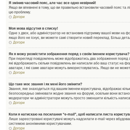
Я змінив часовий пояс, але час все одно невірний!
Якщо ви впевнені в тому, що ви правильно встановили часовий пояс та лі
цю проблему.
Догори
Моя мова відсутня в списку!
Одне з двох, або адміністратор не встановив підтримку вашої мови на ф
якщо його не існує, ви можете самі створити новий переклад. Більш дет
Догори
Як я можу розмістити зображення поряд з своїм іменем користувача?
При перегляді повідомлень може відображатись два зображення поряд з і
які відображають скільки повідомлень ви написали або ваш статус на фо
аватари, і які саме аватари можуть використовуватись. Якщо ви не може
Догори
Що таке моє звання і як мені його змінити?
Звання, яке знаходиться під вашим іменем користувача, відображає кільк
безпосередньо змінювати жодне звання на форумі, оскільки вони встано
модератори чи адміністратори можуть просто зменшити кількість напис
Догори
Коли я натискаю на посилання “e-mail”, щоб написати листа користув
Лише зареєстровані користувачі можуть надсилати e-mail через вбудова
системою анонімними користувачами.
Догори