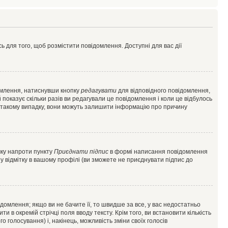
ь для того, щоб розмістити повідомлення. Доступні для вас дії
омлення, натиснувши кнопку
редагувати
для відповідного повідомлення,
показує скільки разів ви редагували це повідомлення і коли це відбулось
 у такому випадку, вони можуть залишити інформацію про причину
чку напроти пункту
Приєднати підпис
в формі написання повідомлення
у відмітку в вашому профілі (ви зможете не приєднувати підпис до
млення; якщо ви не бачите її, то швидше за все, у вас недостатньо
и в окремій стрічці поля вводу тексту. Крім того, ви встановити кількість
о голосування) і, накінець, можливість зміни своїх голосів