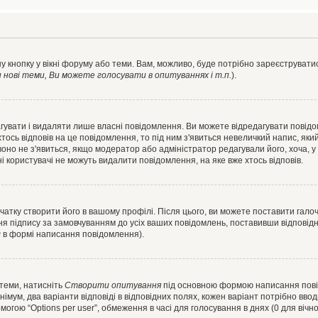
у кнопку у вікні форуму або теми. Вам, можливо, буде потрібно зареєструватис
ові теми, Ви можете голосувати в опитуваннях і т.п.
).
гувати і видаляти лише власні повідомлення. Ви можете відредагувати повід
сь відповів на це повідомлення, то під ним з'явиться невеличкий напис, який 
 воно не з'явиться, якщо модератор або адміністратор редагували його, хоча,
і користувачі не можуть видалити повідомлення, на яке вже хтось відповів.
чатку створити його в вашому профілі. Після цього, ви можете поставити гало
я підпису за замовчуванням до усіх ваших повідомлень, поставивши відповідн
с
в формі написання повідомлення).
 теми, натисніть
Створити опитування
під основною формою написання повідо
мум, два варіанти відповіді в відповідних полях, кожен варіант потрібно вводит
могою “Options per user”, обмеження в часі для голосування в днях (0 для вічног