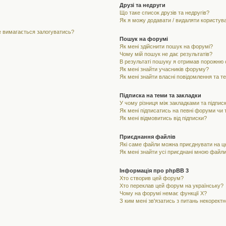
Друзі та недруги
Що таке список друзів та недругів?
Як я можу додавати / видаляти користувач
не вимагається залогуватись?
Пошук на форумі
Як мені здійснити пошук на форумі?
Чому мій пошук не дає результатів?
В результаті пошуку я отримав порожню с
Як мені знайти учасників форуму?
Як мені знайти власні повідомлення та т
Підписка на теми та закладки
У чому різниця між закладками та підпис
Як мені підписатись на певні форуми чи
Як мені відмовитись від підписки?
Приєднання файлів
Які саме файли можна приєднувати на 
Як мені знайти усі приєднані мною файл
Інформація про phpBB 3
Хто створив цей форум?
Хто переклав цей форум на українську?
Чому на форумі немає функції X?
З ким мені зв'язатись з питань некорект