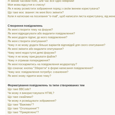
Я змінив часовий пояс, але час все одно невірний!
Моя мова відсутня в списку!
Як я можу розмістити зображення поряд з своїм іменем користувача?
Що таке моє звання і як мені його змінити?
Коли я натискаю на посилання “e-mail”, щоб написати листа користувачу, від ме
Створення повідомлень
Як мені створити тему на форумі?
Як мені відредагувати або видалити повідомлення?
Як мені додати підпис до мого повідомлення?
Як мені створити опитування?
Чому я не можу додати більше варіантів відповідей для свого опитування?
Як мені змінити або видалити опитування?
Чому мені недоступні деякі форуми?
Чому я не можу приєднувати файли?
Чому я отримав попередження?
Як мені поскаржитись на повідомлення модератору?
Що означає кнопка “Зберегти” в формі написання повідомлення?
Чому моє повідомлення потребує схвалення?
Як мені знову підняти мою тему?
Форматування повідомлень та типи створюваних тем
Що таке BBCode?
Чи можу я використовувати HTML?
Що таке смайлики?
Чи можу я розміщувати зображення?
Що таке “Важливо”?
Що таке “Оголошення”?
Що таке “Прикріплено”?