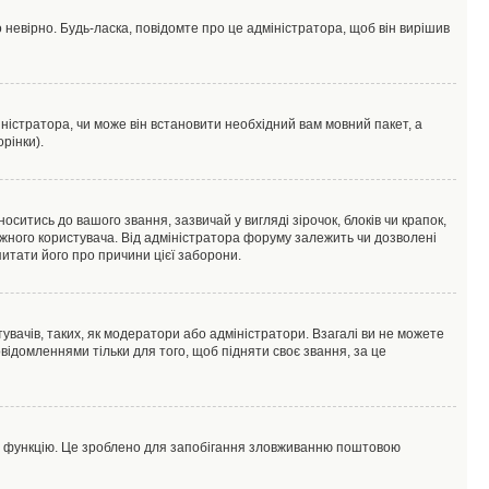
 невірно. Будь-ласка, повідомте про це адміністратора, щоб він вирішив
ністратора, чи може він встановити необхідний вам мовний пакет, а
рінки).
тись до вашого звання, зазвичай у вигляді зірочок, блоків чи крапок,
ожного користувача. Від адміністратора форуму залежить чи дозволені
питати його про причини цієї заборони.
увачів, таких, як модератори або адміністратори. Взагалі ви не можете
ідомленнями тільки для того, щоб підняти своє звання, за це
цю функцію. Це зроблено для запобігання зловживанню поштовою