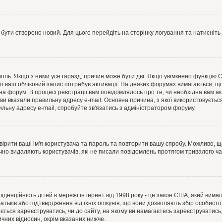
 бути створено новий. Для цього перейдіть на сторінку логування та натисніть
ароль. Якщо з ними усе гаразд, причин може бути дві. Якщо увімкнено функцію
во ваш обліковий запис потребує активації. На деяких форумах вимагається, що
 на форум. В процесі реєстрації вам повідомлялось про те, чи необхідна вам 
ви вказали правильну адресу e-mail. Основна причина, з якої використовуєть
льну адресу e-mail, спробуйте зв'язатись з адміністратором форуму.
евірити ваші ім'я користувача та пароль та повторити вашу спробу. Можливо, 
ично видаляють користувачів, які не писали повідомлень протягом тривалого ч
нфіденційність дітей в мережі інтернет від 1998 року - це закон США, який вима
батьків або підтвердження від їхніх опікунів, що вони дозволяють збір особисто
гається зареєструватись, чи до сайту, на якому ви намагаєтесь зареєструватис
чних відносин, окрім вказаних нижче.