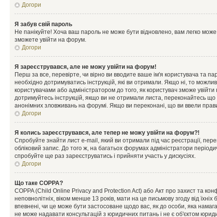
Догори
Я забув свій пароль
Не панікуйте! Хоча ваш пароль не може бути відновлено, вам легко може
зможете увійти на форум.
Догори
Я зареєструвався, але не можу увійти на форум!
Перш за все, перевірте, чи вірно ви вводите ваше ім'я користувача та п
необхідно дотримуватись інструкцій, які ви отримали. Якщо ні, то можли
користувачами або адміністратором до того, як користувач зможе увійти
дотримуйтесь інструкцій, якщо ви не отримали листа, переконайтесь що 
анонімних зловживань на форумі. Якщо ви переконані, що ви ввели прави
Догори
Я колись зареєструвався, але тепер не можу увійти на форум?!
Спробуйте знайти лист e-mail, який ви отримали під час реєстрації, пер
обліковий запис. До того ж, на багатьох форумах адміністратори період
спробуйте ще раз зареєструватись і прийняти участь у дискусіях.
Догори
Що таке COPPA?
COPPA (Child Online Privacy and Protection Act) або Акт про захист та ко
неповнолітніх, віком менше 13 років, мати на це письмову згоду від їхніх 
впевнені, чи це може бути застосоване щодо вас, як до особи, яка нама
не може надавати консультацій з юридичних питань і не є об'єктом юриди