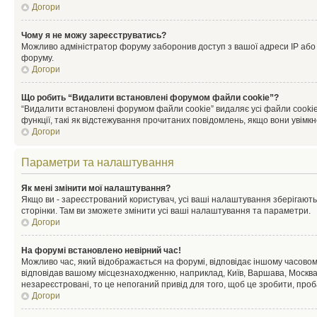
Догори
Чому я не можу зареєструватись?
Можливо адміністратор форуму заборонив доступ з вашої адреси IP або ім
форуму.
Догори
Що робить “Видалити встановлені форумом файли cookie”?
“Видалити встановлені форумом файли cookie” видаляє усі файли cookie
функції, такі як відстежування прочитаних повідомлень, якщо вони увімк
Догори
Параметри та налаштування
Як мені змінити мої налаштування?
Якщо ви - зареєстрований користувач, усі ваші налаштування зберігаютьс
сторінки. Там ви зможете змінити усі ваші налаштування та параметри.
Догори
На форумі встановлено невірний час!
Можливо час, який відображається на форумі, відповідає іншому часовому
відповідав вашому місцезнаходженню, наприклад, Київ, Варшава, Москва
незареєстровані, то це непоганий привід для того, щоб це зробити, проб
Догори