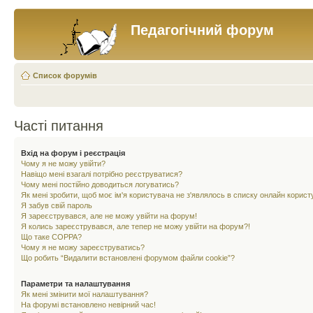
Педагогічний форум
Список форумів
Часті питання
Вхід на форум і реєстрація
Чому я не можу увійти?
Навіщо мені взагалі потрібно реєструватися?
Чому мені постійно доводиться логуватись?
Як мені зробити, щоб моє ім'я користувача не з'являлось в списку онлайн корист
Я забув свій пароль
Я зареєструвався, але не можу увійти на форум!
Я колись зареєструвався, але тепер не можу увійти на форум?!
Що таке COPPA?
Чому я не можу зареєструватись?
Що робить “Видалити встановлені форумом файли cookie”?
Параметри та налаштування
Як мені змінити мої налаштування?
На форумі встановлено невірний час!