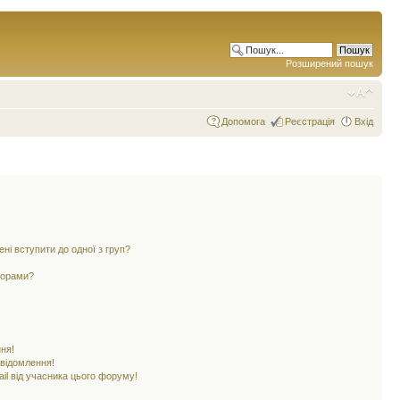
Розширений пошук
Допомога
Реєстрація
Вхід
ені вступити до одної з груп?
ьорами?
ня!
овідомлення!
il від учасника цього форуму!