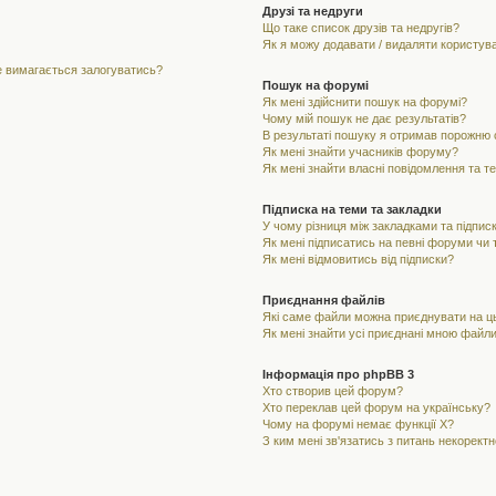
Друзі та недруги
Що таке список друзів та недругів?
Як я можу додавати / видаляти користувач
не вимагається залогуватись?
Пошук на форумі
Як мені здійснити пошук на форумі?
Чому мій пошук не дає результатів?
В результаті пошуку я отримав порожню с
Як мені знайти учасників форуму?
Як мені знайти власні повідомлення та т
Підписка на теми та закладки
У чому різниця між закладками та підпис
Як мені підписатись на певні форуми чи
Як мені відмовитись від підписки?
Приєднання файлів
Які саме файли можна приєднувати на 
Як мені знайти усі приєднані мною файл
Інформація про phpBB 3
Хто створив цей форум?
Хто переклав цей форум на українську?
Чому на форумі немає функції X?
З ким мені зв'язатись з питань некорект