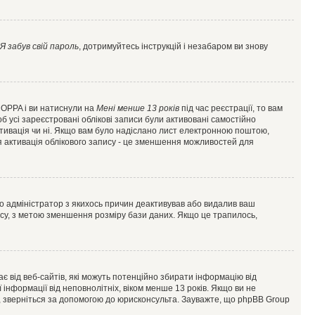
Я забув свій пароль
, дотримуйтесь інструкцій і незабаром ви знову
 COPPA і ви натиснули на
Мені менше 13 років
під час реєстрації, то вам
б усі зареєстровані облікові записи були активовані самостійно
активація чи ні. Якщо вам було надіслано лист електронною поштою,
ся активація облікового запису - це зменшення можливостей для
що адміністратор з якихось причин деактивував або видалив ваш
асу, з метою зменшення розміру бази даних. Якщо це трапилось,
гає від веб-сайтів, які можуть потенційно збирати інформацію від
ї інформації від неповнолітніх, віком менше 13 років. Якщо ви не
ь, зверніться за допомогою до юрисконсульта. Зауважте, що phpBB Group