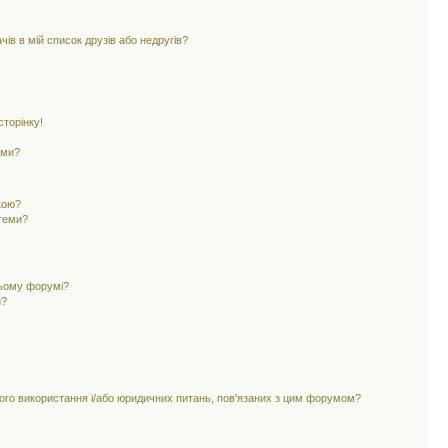
ів в мій список друзів або недругів?
торінку!
еми?
кою?
 теми?
цьому форумі?
и?
ного використання і/або юридичних питань, пов'язаних з цим форумом?