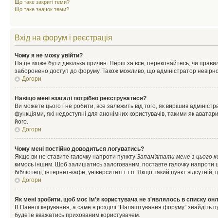
Що таке закриті теми?
Що таке значок теми?
Вхід на форум і реєстрація
Чому я не можу увійти?
На це може бути декілька причин. Перш за все, переконайтесь, чи правил
заборонено доступ до форуму. Також можливо, що адміністратор невірно
Догори
Навіщо мені взагалі потрібно реєструватися?
Ви можете цього і не робити, все залежить від того, як вирішив адмініс
функціями, які недоступні для анонімних користувачів, такими як аватари
його.
Догори
Чому мені постійно доводиться логуватись?
Якщо ви не ставите галочку напроти пункту
Запам'ятати мене з цього 
кимось іншим. Щоб залишатись залогованим, поставте галочку напроти ц
бібліотеці, інтернет-кафе, університеті і т.п. Якщо такий пункт відсутній
Догори
Як мені зробити, щоб моє ім'я користувача не з'являлось в списку он
В Панелі керування, а саме в розділі “Налаштування форуму” знайдіть п
будете вважатись прихованим користувачем.