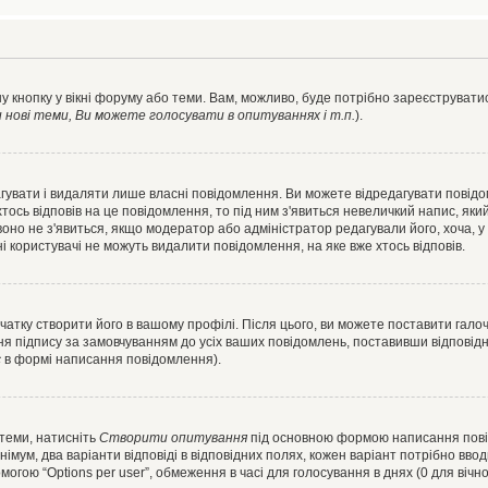
у кнопку у вікні форуму або теми. Вам, можливо, буде потрібно зареєструватис
ові теми, Ви можете голосувати в опитуваннях і т.п.
).
гувати і видаляти лише власні повідомлення. Ви можете відредагувати повід
сь відповів на це повідомлення, то під ним з'явиться невеличкий напис, який 
 воно не з'явиться, якщо модератор або адміністратор редагували його, хоча,
і користувачі не можуть видалити повідомлення, на яке вже хтось відповів.
чатку створити його в вашому профілі. Після цього, ви можете поставити гало
я підпису за замовчуванням до усіх ваших повідомлень, поставивши відповідн
с
в формі написання повідомлення).
 теми, натисніть
Створити опитування
під основною формою написання повідо
мум, два варіанти відповіді в відповідних полях, кожен варіант потрібно вводит
могою “Options per user”, обмеження в часі для голосування в днях (0 для вічног