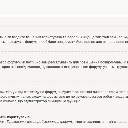
ьно ви вводите ваше ім'я користувача та пароль. Якщо це так, тоді вам необх
 сконфігурував форум, і необхідно повідомити його про це для виправлення п
тратор форуму, чи потрібно вам реєструватись для розміщення повідомлень, чи
, приватні повідомлення, відсилання e-mail учасникам форуму, участь в групах
комп'ютера
під час входу на форум, ви будете залоговані лише протягом встан
ього пункту під час входу на форум, але це не рекомендується робити, якщо 
, це означає, що адміністратор вимкнув цю функцію.
лайн користувачів?
ункт
Приховати моє перебування на форумі
, якщо ви залишите помітку напр