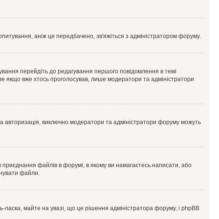
опитування, аніж це передбачено, зв'яжіться з адміністратором форуму.
ування перейдіть до редагування першого повідомлення в темі
 але якщо вже хтось проголосував, лише модератори та адміністратори
ва авторизація, виключно модератори та адміністратори форуму можуть
 приєднання файлів в форумі, в якому ви намагаєтесь написати, або
днувати файли.
ласка, майте на увазі, що це рішення адміністратора форуму, і phpBB