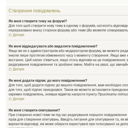
Створення повідомлень
Як мені створити тему на форумі?
Для того щоб створити нову тему в одному з форумів, натисніть відповідн
перераховано внизу сторінок форуму або теми (
Ви можете створювати н
Догори
Як мені відредагувати або видалити повідомлення?
Якщо ви не є адміністратором або модератором форуму, ви можете реда
інколи лише протягом обмеженого часу з моменту створення. Якщо вже хто
востаннє. Цей напис з'явиться, якщо хтось відповів на це повідомлення;
редагування повідомлення та зроблені зміни. Майте на увазі, що звичайн
Догори
Як мені додати підпис до мого повідомлення?
Для того, щоб додати підпис до вашого повідомлення, вам необхідно спо
для того, щоб підпис приєднався. Також ви можете встановити приєднанн
окремих повідомлень, знявши відмітку напроти пункту
Приєднати підпи
Догори
Як мені створити опитування?
При створенні нової теми чи під час редагування першого повідомлення
прав для створення опитувань. Введіть питання для опитування та, як міні
варіантів відповіді, які може обирати користувачі при голосуванні за допо