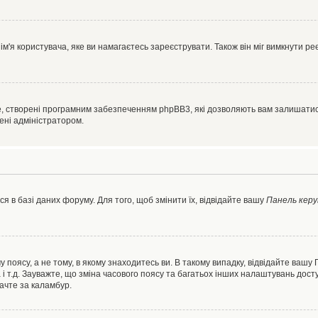
'я користувача, яке ви намагаєтесь зареєструвати. Також він міг вимкнути ре
, створені програмним забезпеченням phpBB3, які дозволяють вам залишатись
нені адміністратором.
я в базі даних форуму. Для того, щоб змінити їх, відвідайте вашу
Панель керу
 поясу, а не тому, в якому знаходитесь ви. В такому випадку, відвідайте вашу
 і т.д. Зауважте, що зміна часового поясу та багатьох інших налаштувань до
ачте за каламбур.