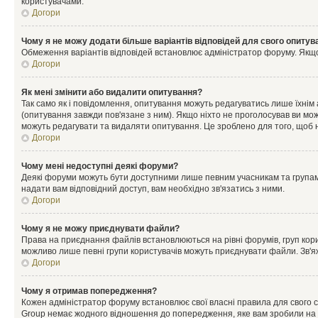
користувачами.
Догори
Чому я не можу додати більше варіантів відповідей для свого опитув
Обмеження варіантів відповідей встановлює адміністратор форуму. Якщо у
Догори
Як мені змінити або видалити опитування?
Так само як і повідомлення, опитування можуть редагуватись лише їхні
(опитування завжди пов'язане з ним). Якщо ніхто не проголосував ви мо
можуть редагувати та видаляти опитування. Це зроблено для того, щоб ні
Догори
Чому мені недоступні деякі форуми?
Деякі форуми можуть бути доступними лише певним учасникам та групам.
надати вам відповідний доступ, вам необхідно зв'язатись з ними.
Догори
Чому я не можу приєднувати файли?
Права на приєднання файлів встановлюються на рівні форумів, груп кор
можливо лише певні групи користувачів можуть приєднувати файли. Зв'я
Догори
Чому я отримав попередження?
Кожен адміністратор форуму встановлює свої власні правила для свого 
Group немає жодного відношення до попередження, яке вам зробили на 