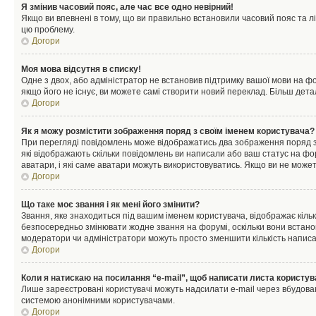
Я змінив часовий пояс, але час все одно невірний!
Якщо ви впевнені в тому, що ви правильно встановили часовий пояс та лі
цю проблему.
Догори
Моя мова відсутня в списку!
Одне з двох, або адміністратор не встановив підтримку вашої мови на ф
якщо його не існує, ви можете самі створити новий переклад. Більш дет
Догори
Як я можу розмістити зображення поряд з своїм іменем користувача?
При перегляді повідомлень може відображатись два зображення поряд з і
які відображають скільки повідомлень ви написали або ваш статус на фо
аватари, і які саме аватари можуть використовуватись. Якщо ви не може
Догори
Що таке моє звання і як мені його змінити?
Звання, яке знаходиться під вашим іменем користувача, відображає кільк
безпосередньо змінювати жодне звання на форумі, оскільки вони встано
модератори чи адміністратори можуть просто зменшити кількість напис
Догори
Коли я натискаю на посилання “e-mail”, щоб написати листа користув
Лише зареєстровані користувачі можуть надсилати e-mail через вбудова
системою анонімними користувачами.
Догори