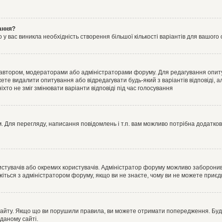
ання?
 вас виникла необхідність створення більшої кількості варіантів для вашого 
м автором, модераторами або адміністраторами форуму. Для редагування опит
жете видалити опитування або відредагувати будь-який з варіантів відповіді,
хто не зміг змінювати варіанти відповіді під час голосування
 Для перегляду, написання повідомлень і т.п. вам можливо потрібна додатко
истувачів або окремих користувачів. Адміністратор форуму можливо заборонив
жіться з адміністратором форуму, якщо ви не знаєте, чому ви не можете приє
сайту. Якщо що ви порушили правила, ви можете отримати попередження. Будь-
даному сайті.