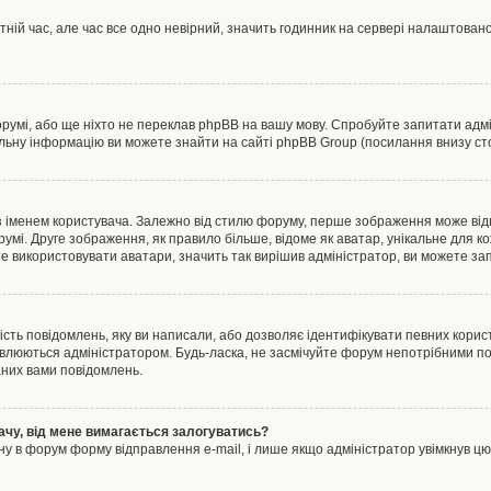
тній час, але час все одно невірний, значить годинник на сервері налаштовано
орумі, або ще ніхто не переклав phpBB на вашу мову. Спробуйте запитати адмі
альну інформацію ви можете знайти на сайті phpBB Group (посилання внизу сто
менем користувача. Залежно від стилю форуму, перше зображення може відноси
румі. Друге зображення, як правило більше, відоме як аватар, унікальне для к
те використовувати аватари, значить так вирішив адміністратор, ви можете за
ість повідомлень, яку ви написали, або дозволяє ідентифікувати певних корист
влюються адміністратором. Будь-ласка, не засмічуйте форум непотрібними пов
аних вами повідомлень.
ачу, від мене вимагається залогуватись?
ну в форум форму відправлення e-mail, і лише якщо адміністратор увімкнув 