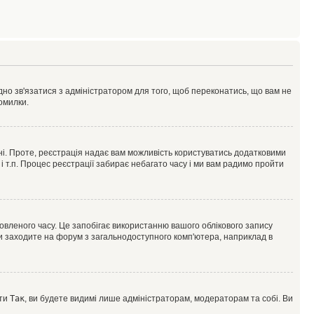
ідно зв'язатися з адміністратором для того, щоб переконатись, що вам не
омилки.
 ні. Проте, реєстрація надає вам можливість користуватись додатковими
 і т.п. Процес реєстрації забирає небагато часу і ми вам радимо пройти
овленого часу. Це запобігає використанню вашого облікового запису
ви заходите на форум з загальнодоступного комп'ютера, наприклад в
оти
Так
, ви будете видимі лише адміністраторам, модераторам та собі. Ви