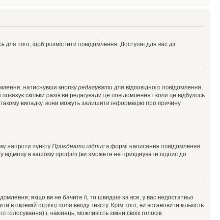
ь для того, щоб розмістити повідомлення. Доступні для вас дії
омлення, натиснувши кнопку
редагувати
для відповідного повідомлення,
показує скільки разів ви редагували це повідомлення і коли це відбулось
 у такому випадку, вони можуть залишити інформацію про причину
чку напроти пункту
Приєднати підпис
в формі написання повідомлення
у відмітку в вашому профілі (ви зможете не приєднувати підпис до
млення; якщо ви не бачите її, то швидше за все, у вас недостатньо
и в окремій стрічці поля вводу тексту. Крім того, ви встановити кількість
о голосування) і, накінець, можливість зміни своїх голосів