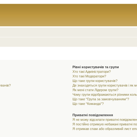
Рівні користувачів та групи
Хто такі Адміністратори?
Хто такі Модератори?
Що таке групи користувачів?
увачів?
Де знаходяться групи користувачів і як м
Як мені стати Лідером групи?
Чому групи відображаються різними кол
Що таке “Група за замовчуванням”?
Що таке “Команда”?
Приватні повідомлення
Я не можу відсилати приватні повідомлен
Я постійно отримую небажані приватні п
Я отримав спам або образливий лист ema