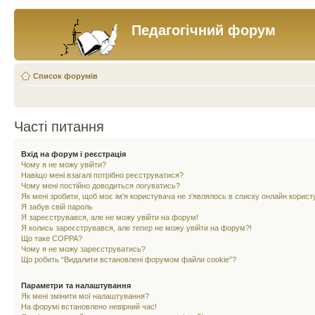
Педагогічний форум
Список форумів
Часті питання
Вхід на форум і реєстрація
Чому я не можу увійти?
Навіщо мені взагалі потрібно реєструватися?
Чому мені постійно доводиться логуватись?
Як мені зробити, щоб моє ім'я користувача не з'являлось в списку онлайн корист
Я забув свій пароль
Я зареєструвався, але не можу увійти на форум!
Я колись зареєструвався, але тепер не можу увійти на форум?!
Що таке COPPA?
Чому я не можу зареєструватись?
Що робить “Видалити встановлені форумом файли cookie”?
Параметри та налаштування
Як мені змінити мої налаштування?
На форумі встановлено невірний час!