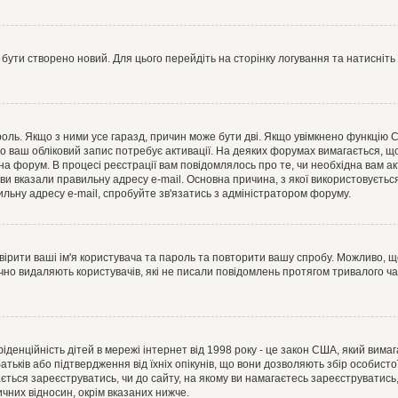
 бути створено новий. Для цього перейдіть на сторінку логування та натисніть
ароль. Якщо з ними усе гаразд, причин може бути дві. Якщо увімкнено функцію
во ваш обліковий запис потребує активації. На деяких форумах вимагається, що
 на форум. В процесі реєстрації вам повідомлялось про те, чи необхідна вам 
ви вказали правильну адресу e-mail. Основна причина, з якої використовуєть
льну адресу e-mail, спробуйте зв'язатись з адміністратором форуму.
евірити ваші ім'я користувача та пароль та повторити вашу спробу. Можливо, 
ично видаляють користувачів, які не писали повідомлень протягом тривалого ч
нфіденційність дітей в мережі інтернет від 1998 року - це закон США, який вима
батьків або підтвердження від їхніх опікунів, що вони дозволяють збір особисто
гається зареєструватись, чи до сайту, на якому ви намагаєтесь зареєструватис
чних відносин, окрім вказаних нижче.