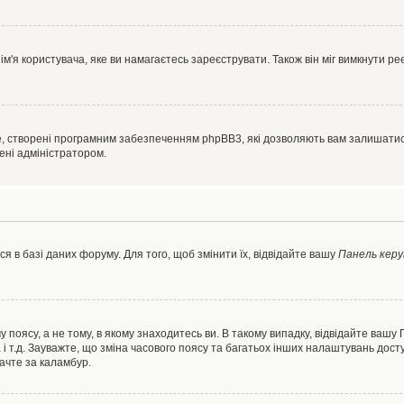
'я користувача, яке ви намагаєтесь зареєструвати. Також він міг вимкнути ре
, створені програмним забезпеченням phpBB3, які дозволяють вам залишатись
нені адміністратором.
я в базі даних форуму. Для того, щоб змінити їх, відвідайте вашу
Панель керу
 поясу, а не тому, в якому знаходитесь ви. В такому випадку, відвідайте вашу
 і т.д. Зауважте, що зміна часового поясу та багатьох інших налаштувань до
ачте за каламбур.