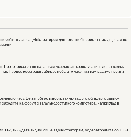
ідно зв'язатися з адміністратором для того, щоб переконатись, що вам не
омилки.
 ні. Проте, реєстрація надає вам можливість користуватись додатковими
 і т.п. Процес реєстрації забирає небагато часу і ми вам радимо пройти
овленого часу. Це запобігає використанню вашого облікового запису
ви заходите на форум з загальнодоступного комп'ютера, наприклад в
оти
Так
, ви будете видимі лише адміністраторам, модераторам та собі. Ви