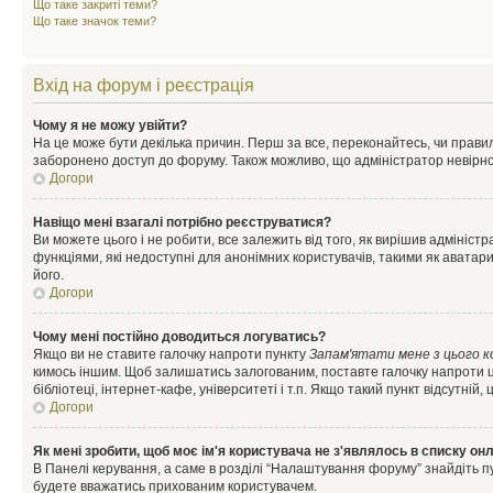
Що таке закриті теми?
Що таке значок теми?
Вхід на форум і реєстрація
Чому я не можу увійти?
На це може бути декілька причин. Перш за все, переконайтесь, чи правил
заборонено доступ до форуму. Також можливо, що адміністратор невірно
Догори
Навіщо мені взагалі потрібно реєструватися?
Ви можете цього і не робити, все залежить від того, як вирішив адмініс
функціями, які недоступні для анонімних користувачів, такими як аватари
його.
Догори
Чому мені постійно доводиться логуватись?
Якщо ви не ставите галочку напроти пункту
Запам'ятати мене з цього 
кимось іншим. Щоб залишатись залогованим, поставте галочку напроти ц
бібліотеці, інтернет-кафе, університеті і т.п. Якщо такий пункт відсутній
Догори
Як мені зробити, щоб моє ім'я користувача не з'являлось в списку он
В Панелі керування, а саме в розділі “Налаштування форуму” знайдіть п
будете вважатись прихованим користувачем.