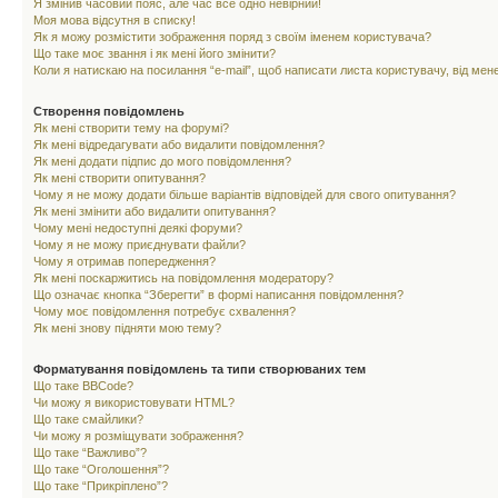
Я змінив часовий пояс, але час все одно невірний!
Моя мова відсутня в списку!
Як я можу розмістити зображення поряд з своїм іменем користувача?
Що таке моє звання і як мені його змінити?
Коли я натискаю на посилання “e-mail”, щоб написати листа користувачу, від ме
Створення повідомлень
Як мені створити тему на форумі?
Як мені відредагувати або видалити повідомлення?
Як мені додати підпис до мого повідомлення?
Як мені створити опитування?
Чому я не можу додати більше варіантів відповідей для свого опитування?
Як мені змінити або видалити опитування?
Чому мені недоступні деякі форуми?
Чому я не можу приєднувати файли?
Чому я отримав попередження?
Як мені поскаржитись на повідомлення модератору?
Що означає кнопка “Зберегти” в формі написання повідомлення?
Чому моє повідомлення потребує схвалення?
Як мені знову підняти мою тему?
Форматування повідомлень та типи створюваних тем
Що таке BBCode?
Чи можу я використовувати HTML?
Що таке смайлики?
Чи можу я розміщувати зображення?
Що таке “Важливо”?
Що таке “Оголошення”?
Що таке “Прикріплено”?