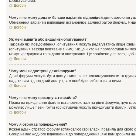
користувачами.
Догори
Чому я не можу додати більше варіантів відповідей для свого опитув
Обмеження варіантів відповідей встановлює адміністратор форуму. Якщо у
Догори
Як мені змінити або видалити опитування?
Так само як і повідомлення, опитування можуть редагуватись лише їхні
(опитування завжди пов'язане з ним). Якщо ніхто не проголосував ви мо
можуть редагувати та видаляти опитування. Це зроблено для того, щоб ні
Догори
Чому мені недоступні деякі форуми?
Деякі форуми можуть бути доступними лише певним учасникам та групам.
надати вам відповідний доступ, вам необхідно зв'язатись з ними.
Догори
Чому я не можу приєднувати файли?
Права на приєднання файлів встановлюються на рівні форумів, груп кор
можливо лише певні групи користувачів можуть приєднувати файли. Зв'я
Догори
Чому я отримав попередження?
Кожен адміністратор форуму встановлює свої власні правила для свого 
Group немає жодного відношення до попередження, яке вам зробили на 