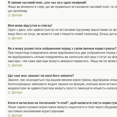
Я змінив часовий пояс, але час все одно невірний!
Якщо ви впевнені в тому, що ви правильно встановили часовий пояс та лі
цю проблему.
Догори
Моя мова відсутня в списку!
Одне з двох, або адміністратор не встановив підтримку вашої мови на ф
якщо його не існує, ви можете самі створити новий переклад. Більш дет
Догори
Як я можу розмістити зображення поряд з своїм іменем користувача?
При перегляді повідомлень може відображатись два зображення поряд з і
які відображають скільки повідомлень ви написали або ваш статус на фо
аватари, і які саме аватари можуть використовуватись. Якщо ви не може
Догори
Що таке моє звання і як мені його змінити?
Звання, яке знаходиться під вашим іменем користувача, відображає кільк
безпосередньо змінювати жодне звання на форумі, оскільки вони встано
модератори чи адміністратори можуть просто зменшити кількість напис
Догори
Коли я натискаю на посилання “e-mail”, щоб написати листа користув
Лише зареєстровані користувачі можуть надсилати e-mail через вбудова
системою анонімними користувачами.
Догори