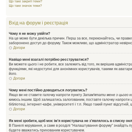
Що таке закриті теми?
Що таке значок теми?
Вхід на форум і реєстрація
Чому я не можу увійти?
На це може бути декілька причин. Перш за все, переконайтесь, чи правил
заборонено доступ до форуму. Також можливо, що адміністратор невірно
Догори
Навіщо мені взагалі потрібно реєструватися?
Ви можете цього і не робити, все залежить від того, як вирішив адмініс
функціями, які недоступні для анонімних користувачів, такими як аватари
його.
Догори
Чому мені постійно доводиться логуватись?
Якщо ви не ставите галочку напроти пункту
Запам'ятати мене з цього 
кимось іншим. Щоб залишатись залогованим, поставте галочку напроти ц
бібліотеці, інтернет-кафе, університеті і т.п. Якщо такий пункт відсутній
Догори
Як мені зробити, щоб моє ім'я користувача не з'являлось в списку он
В Панелі керування, а саме в розділі “Налаштування форуму” знайдіть п
будете вважатись прихованим користувачем.