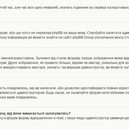
тній час, але час все одно невірний, значить годинник на сервері налаштовано
орумі, або ще ніхто не переклав phpBB на вашу мову. Спробуйте запитати адмі
альну інформацію ви можете знайти на сайті phpBB Group (посилання внизу сто
менем користувача. Залежно від стилю форуму, перше зображення може відноси
румі. Друге зображення, як правило більше, відоме як аватар, унікальне для к
те використовувати аватари, значить так вирішив адміністратор, ви можете за
ість повідомлень, яку ви написали, або дозволяє ідентифікувати певних корист
влюються адміністратором. Будь-ласка, не засмічуйте форум непотрібними пов
аних вами повідомлень.
ачу, від мене вимагається залогуватись?
ну в форум форму відправлення e-mail, і лише якщо адміністратор увімкнув 