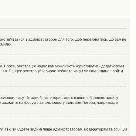
ідно зв'язатися з адміністратором для того, щоб переконатись, що вам не
омилки.
 ні. Проте, реєстрація надає вам можливість користуватись додатковими
 і т.п. Процес реєстрації забирає небагато часу і ми вам радимо пройти
овленого часу. Це запобігає використанню вашого облікового запису
ви заходите на форум з загальнодоступного комп'ютера, наприклад в
оти
Так
, ви будете видимі лише адміністраторам, модераторам та собі. Ви