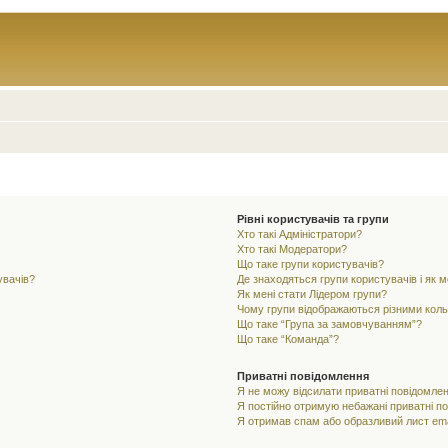
Рівні користувачів та групи
Хто такі Адміністратори?
Хто такі Модератори?
Що таке групи користувачів?
увачів?
Де знаходяться групи користувачів і як м
Як мені стати Лідером групи?
Чому групи відображаються різними кол
Що таке “Група за замовчуванням”?
Що таке “Команда”?
Приватні повідомлення
Я не можу відсилати приватні повідомлен
Я постійно отримую небажані приватні п
Я отримав спам або образливий лист ema