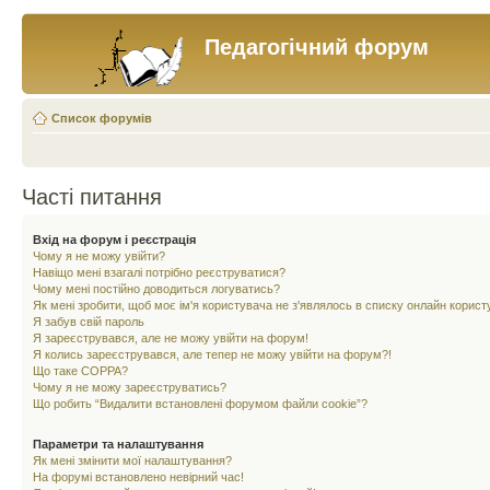
Педагогічний форум
Список форумів
Часті питання
Вхід на форум і реєстрація
Чому я не можу увійти?
Навіщо мені взагалі потрібно реєструватися?
Чому мені постійно доводиться логуватись?
Як мені зробити, щоб моє ім'я користувача не з'являлось в списку онлайн корист
Я забув свій пароль
Я зареєструвався, але не можу увійти на форум!
Я колись зареєструвався, але тепер не можу увійти на форум?!
Що таке COPPA?
Чому я не можу зареєструватись?
Що робить “Видалити встановлені форумом файли cookie”?
Параметри та налаштування
Як мені змінити мої налаштування?
На форумі встановлено невірний час!