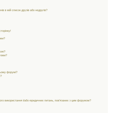
ів в мій список друзів або недругів?
торінку!
еми?
кою?
 теми?
цьому форумі?
и?
ного використання і/або юридичних питань, пов'язаних з цим форумом?