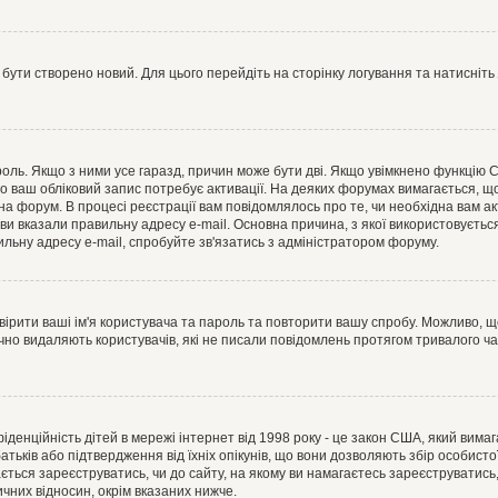
 бути створено новий. Для цього перейдіть на сторінку логування та натисніть
ароль. Якщо з ними усе гаразд, причин може бути дві. Якщо увімкнено функцію
во ваш обліковий запис потребує активації. На деяких форумах вимагається, що
 на форум. В процесі реєстрації вам повідомлялось про те, чи необхідна вам 
ви вказали правильну адресу e-mail. Основна причина, з якої використовуєть
льну адресу e-mail, спробуйте зв'язатись з адміністратором форуму.
евірити ваші ім'я користувача та пароль та повторити вашу спробу. Можливо, 
ично видаляють користувачів, які не писали повідомлень протягом тривалого ч
нфіденційність дітей в мережі інтернет від 1998 року - це закон США, який вима
батьків або підтвердження від їхніх опікунів, що вони дозволяють збір особисто
гається зареєструватись, чи до сайту, на якому ви намагаєтесь зареєструватис
чних відносин, окрім вказаних нижче.