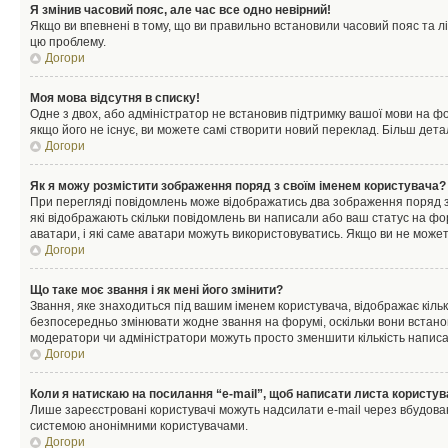
Я змінив часовий пояс, але час все одно невірний!
Якщо ви впевнені в тому, що ви правильно встановили часовий пояс та лі
цю проблему.
Догори
Моя мова відсутня в списку!
Одне з двох, або адміністратор не встановив підтримку вашої мови на ф
якщо його не існує, ви можете самі створити новий переклад. Більш дет
Догори
Як я можу розмістити зображення поряд з своїм іменем користувача?
При перегляді повідомлень може відображатись два зображення поряд з і
які відображають скільки повідомлень ви написали або ваш статус на фо
аватари, і які саме аватари можуть використовуватись. Якщо ви не може
Догори
Що таке моє звання і як мені його змінити?
Звання, яке знаходиться під вашим іменем користувача, відображає кільк
безпосередньо змінювати жодне звання на форумі, оскільки вони встано
модератори чи адміністратори можуть просто зменшити кількість напис
Догори
Коли я натискаю на посилання “e-mail”, щоб написати листа користув
Лише зареєстровані користувачі можуть надсилати e-mail через вбудова
системою анонімними користувачами.
Догори