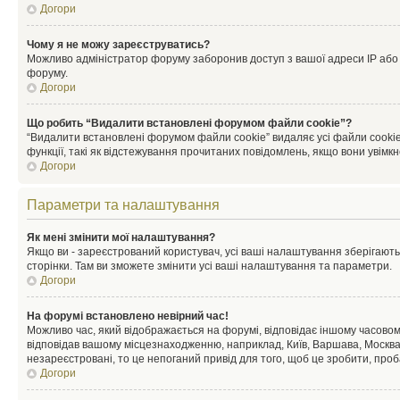
Догори
Чому я не можу зареєструватись?
Можливо адміністратор форуму заборонив доступ з вашої адреси IP або ім
форуму.
Догори
Що робить “Видалити встановлені форумом файли cookie”?
“Видалити встановлені форумом файли cookie” видаляє усі файли cookie
функції, такі як відстежування прочитаних повідомлень, якщо вони увімк
Догори
Параметри та налаштування
Як мені змінити мої налаштування?
Якщо ви - зареєстрований користувач, усі ваші налаштування зберігаютьс
сторінки. Там ви зможете змінити усі ваші налаштування та параметри.
Догори
На форумі встановлено невірний час!
Можливо час, який відображається на форумі, відповідає іншому часовому
відповідав вашому місцезнаходженню, наприклад, Київ, Варшава, Москва
незареєстровані, то це непоганий привід для того, щоб це зробити, проб
Догори