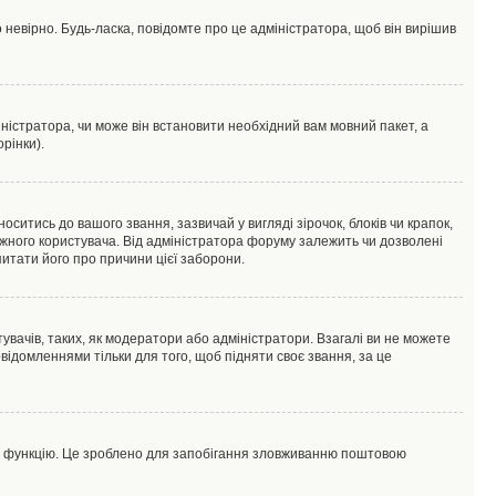
 невірно. Будь-ласка, повідомте про це адміністратора, щоб він вирішив
ністратора, чи може він встановити необхідний вам мовний пакет, а
рінки).
тись до вашого звання, зазвичай у вигляді зірочок, блоків чи крапок,
ожного користувача. Від адміністратора форуму залежить чи дозволені
питати його про причини цієї заборони.
увачів, таких, як модератори або адміністратори. Взагалі ви не можете
ідомленнями тільки для того, щоб підняти своє звання, за це
цю функцію. Це зроблено для запобігання зловживанню поштовою