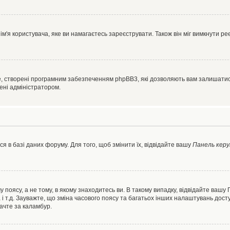
'я користувача, яке ви намагаєтесь зареєструвати. Також він міг вимкнути ре
, створені програмним забезпеченням phpBB3, які дозволяють вам залишатись
нені адміністратором.
я в базі даних форуму. Для того, щоб змінити їх, відвідайте вашу
Панель керу
 поясу, а не тому, в якому знаходитесь ви. В такому випадку, відвідайте вашу
 і т.д. Зауважте, що зміна часового поясу та багатьох інших налаштувань до
ачте за каламбур.