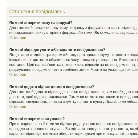
Створення повідомлень
Як мені створити тему на форумі?
Для того щоб створити нову тему в одному з форумів, натисніть відповідн
перераховано внизу сторінок форуму або теми (
Ви можете створювати н
Догори
Як мені відредагувати або видалити повідомлення?
Якщо ви не є адміністратором або модератором форуму, ви можете реда
інколи лише протягом обмеженого часу з моменту створення. Якщо вже хто
востаннє. Цей напис з'явиться, якщо хтось відповів на це повідомлення;
редагування повідомлення та зроблені зміни. Майте на увазі, що звичайн
Догори
Як мені додати підпис до мого повідомлення?
Для того, щоб додати підпис до вашого повідомлення, вам необхідно спо
для того, щоб підпис приєднався. Також ви можете встановити приєднанн
окремих повідомлень, знявши відмітку напроти пункту
Приєднати підпи
Догори
Як мені створити опитування?
При створенні нової теми чи під час редагування першого повідомлення
прав для створення опитувань. Введіть питання для опитування та, як міні
варіантів відповіді, які може обирати користувачі при голосуванні за допо