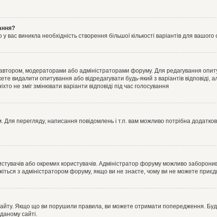
ання?
 вас виникла необхідність створення більшої кількості варіантів для вашого 
м автором, модераторами або адміністраторами форуму. Для редагування опит
жете видалити опитування або відредагувати будь-який з варіантів відповіді,
хто не зміг змінювати варіанти відповіді під час голосування
 Для перегляду, написання повідомлень і т.п. вам можливо потрібна додатко
истувачів або окремих користувачів. Адміністратор форуму можливо заборонив
жіться з адміністратором форуму, якщо ви не знаєте, чому ви не можете приє
сайту. Якщо що ви порушили правила, ви можете отримати попередження. Будь-
даному сайті.