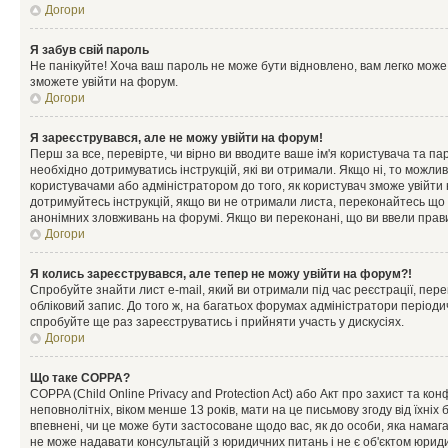
Догори
Я забув свій пароль
Не панікуйте! Хоча ваш пароль не може бути відновлено, вам легко може
зможете увійти на форум.
Догори
Я зареєструвався, але не можу увійти на форум!
Перш за все, перевірте, чи вірно ви вводите ваше ім'я користувача та п
необхідно дотримуватись інструкцій, які ви отримали. Якщо ні, то можли
користувачами або адміністратором до того, як користувач зможе увійти
дотримуйтесь інструкцій, якщо ви не отримали листа, переконайтесь що 
анонімних зловживань на форумі. Якщо ви переконані, що ви ввели прави
Догори
Я колись зареєструвався, але тепер не можу увійти на форум?!
Спробуйте знайти лист e-mail, який ви отримали під час реєстрації, пер
обліковий запис. До того ж, на багатьох форумах адміністратори період
спробуйте ще раз зареєструватись і прийняти участь у дискусіях.
Догори
Що таке COPPA?
COPPA (Child Online Privacy and Protection Act) або Акт про захист та ко
неповнолітніх, віком менше 13 років, мати на це письмову згоду від їхніх 
впевнені, чи це може бути застосоване щодо вас, як до особи, яка нама
не може надавати консультацій з юридичних питань і не є об'єктом юриди