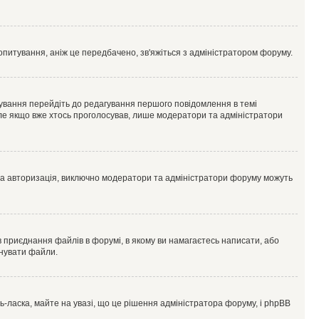
опитування, аніж це передбачено, зв'яжіться з адміністратором форуму.
ування перейдіть до редагування першого повідомлення в темі
 але якщо вже хтось проголосував, лише модератори та адміністратори
ва авторизація, виключно модератори та адміністратори форуму можуть
 приєднання файлів в форумі, в якому ви намагаєтесь написати, або
днувати файли.
ласка, майте на увазі, що це рішення адміністратора форуму, і phpBB