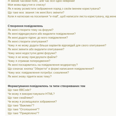
Я змінив часовий пояс, але час все одно невірний!
Моя мова відсутня в списку!
Як я можу розмістити зображення поряд з своїм іменем користувача?
Що таке моє звання і як мені його змінити?
Коли я натискаю на посилання “e-mail”, щоб написати листа користувачу, від ме
Створення повідомлень
Як мені створити тему на форумі?
Як мені відредагувати або видалити повідомлення?
Як мені додати підпис до мого повідомлення?
Як мені створити опитування?
Чому я не можу додати більше варіантів відповідей для свого опитування?
Як мені змінити або видалити опитування?
Чому мені недоступні деякі форуми?
Чому я не можу приєднувати файли?
Чому я отримав попередження?
Як мені поскаржитись на повідомлення модератору?
Що означає кнопка “Зберегти” в формі написання повідомлення?
Чому моє повідомлення потребує схвалення?
Як мені знову підняти мою тему?
Форматування повідомлень та типи створюваних тем
Що таке BBCode?
Чи можу я використовувати HTML?
Що таке смайлики?
Чи можу я розміщувати зображення?
Що таке “Важливо”?
Що таке “Оголошення”?
Що таке “Прикріплено”?