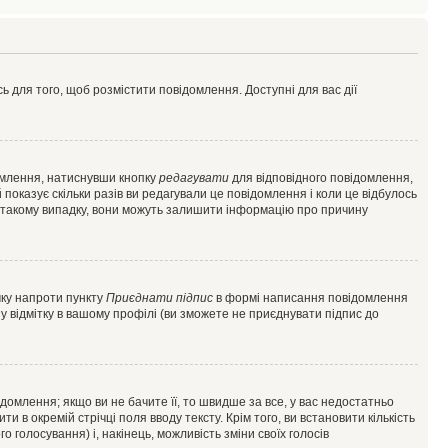
ь для того, щоб розмістити повідомлення. Доступні для вас дії
омлення, натиснувши кнопку
редагувати
для відповідного повідомлення,
показує скільки разів ви редагували це повідомлення і коли це відбулось
 у такому випадку, вони можуть залишити інформацію про причину
чку напроти пункту
Приєднати підпис
в формі написання повідомлення
у відмітку в вашому профілі (ви зможете не приєднувати підпис до
млення; якщо ви не бачите її, то швидше за все, у вас недостатньо
и в окремій стрічці поля вводу тексту. Крім того, ви встановити кількість
о голосування) і, накінець, можливість зміни своїх голосів