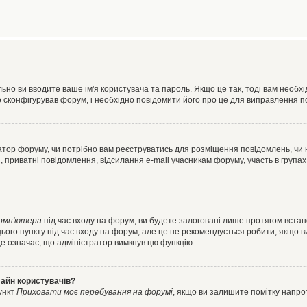
ьно ви вводите ваше ім'я користувача та пароль. Якщо це так, тоді вам необх
 сконфігурував форум, і необхідно повідомити його про це для виправлення п
тратор форуму, чи потрібно вам реєструватись для розміщення повідомлень, чи
, приватні повідомлення, відсилання e-mail учасникам форуму, участь в групах
комп'ютера
під час входу на форум, ви будете залоговані лише протягом встан
ього пункту під час входу на форум, але це не рекомендується робити, якщо 
, це означає, що адміністратор вимкнув цю функцію.
лайн користувачів?
ункт
Приховати моє перебування на форумі
, якщо ви залишите помітку напр