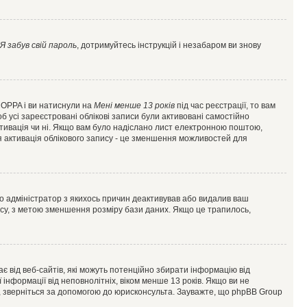
Я забув свій пароль
, дотримуйтесь інструкцій і незабаром ви знову
 COPPA і ви натиснули на
Мені менше 13 років
під час реєстрації, то вам
б усі зареєстровані облікові записи були активовані самостійно
активація чи ні. Якщо вам було надіслано лист електронною поштою,
ся активація облікового запису - це зменшення можливостей для
що адміністратор з якихось причин деактивував або видалив ваш
асу, з метою зменшення розміру бази даних. Якщо це трапилось,
гає від веб-сайтів, які можуть потенційно збирати інформацію від
ї інформації від неповнолітніх, віком менше 13 років. Якщо ви не
ь, зверніться за допомогою до юрисконсульта. Зауважте, що phpBB Group