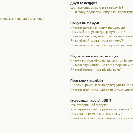
Друзі та недруги
Що таке список друзів та недругів?
Як я можу додавати / видаляти користувач
не вимагається залогуватись?
Пошук на форумі
Як мені здійснити пошук на форумі?
Чому мій пошук не дає результатів?
В результаті пошуку я отримав порожню с
Як мені знайти учасників форуму?
Як мені знайти власні повідомлення та т
Підписка на теми та закладки
У чому різниця між закладками та підпис
Як мені підписатись на певні форуми чи
Як мені відмовитись від підписки?
Приєднання файлів
Які саме файли можна приєднувати на 
Як мені знайти усі приєднані мною файл
Інформація про phpBB 3
Хто створив цей форум?
Хто переклав цей форум на українську?
Чому на форумі немає функції X?
З ким мені зв'язатись з питань некорект