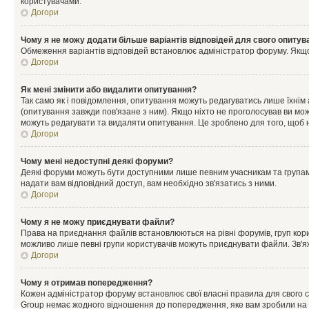
користувачами.
Догори
Чому я не можу додати більше варіантів відповідей для свого опитув
Обмеження варіантів відповідей встановлює адміністратор форуму. Якщо у
Догори
Як мені змінити або видалити опитування?
Так само як і повідомлення, опитування можуть редагуватись лише їхні
(опитування завжди пов'язане з ним). Якщо ніхто не проголосував ви мо
можуть редагувати та видаляти опитування. Це зроблено для того, щоб ні
Догори
Чому мені недоступні деякі форуми?
Деякі форуми можуть бути доступними лише певним учасникам та групам.
надати вам відповідний доступ, вам необхідно зв'язатись з ними.
Догори
Чому я не можу приєднувати файли?
Права на приєднання файлів встановлюються на рівні форумів, груп кор
можливо лише певні групи користувачів можуть приєднувати файли. Зв'я
Догори
Чому я отримав попередження?
Кожен адміністратор форуму встановлює свої власні правила для свого 
Group немає жодного відношення до попередження, яке вам зробили на 