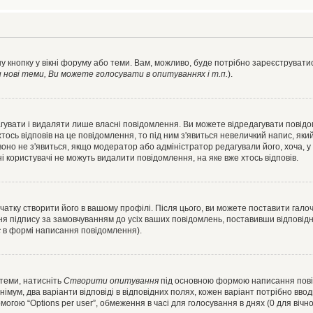
у кнопку у вікні форуму або теми. Вам, можливо, буде потрібно зареєструватис
ові теми, Ви можете голосувати в опитуваннях і т.п.
).
гувати і видаляти лише власні повідомлення. Ви можете відредагувати повід
сь відповів на це повідомлення, то під ним з'явиться невеличкий напис, який 
 воно не з'явиться, якщо модератор або адміністратор редагували його, хоча,
і користувачі не можуть видалити повідомлення, на яке вже хтось відповів.
чатку створити його в вашому профілі. Після цього, ви можете поставити гало
я підпису за замовчуванням до усіх ваших повідомлень, поставивши відповідн
с
в формі написання повідомлення).
 теми, натисніть
Створити опитування
під основною формою написання повідо
мум, два варіанти відповіді в відповідних полях, кожен варіант потрібно вводит
могою “Options per user”, обмеження в часі для голосування в днях (0 для вічног