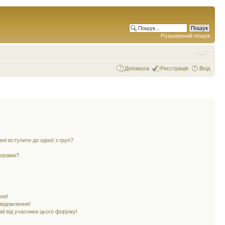
Розширений пошук
Допомога
Реєстрація
Вхід
ені вступити до одної з груп?
ьорами?
ня!
овідомлення!
il від учасника цього форуму!