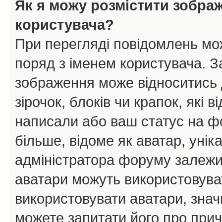
Як я можу розмістити зобра
користувача?
При перегляді повідомлень мо
поряд з іменем користувача. 
зображення може відноситись д
зірочок, блоків чи крапок, які
написали або ваш статус на ф
більше, відоме як аватар, унік
адміністратора форуму залежит
аватари можуть використовува
використовувати аватари, значи
можете запитати його про прич