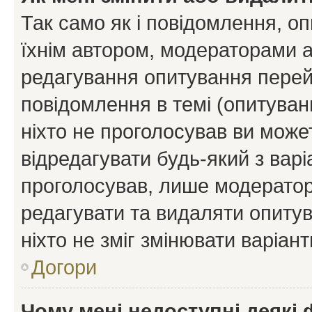
Так само як і повідомлення, 
їхнім автором, модераторами 
редагування опитування перей
повідомлення в темі (опитуван
ніхто не проголосував ви мож
відредагувати будь-який з варі
проголосував, лише модератор
редагувати та видаляти опитув
ніхто не зміг змінювати варіант
Догори
Чому мені недоступні деякі