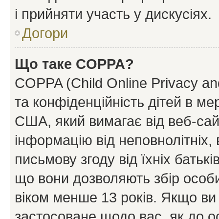
і прийняти участь у дискусіях.
Догори
Що таке COPPA?
COPPA (Child Online Privacy and
та конфіденційність дітей в мер
США, який вимагає від веб-сай
інформацію від неповнолітніх, 
письмову згоду від їхніх батькі
що вони дозволяють збір особис
віком менше 13 років. Якщо ви
застосоване щодо вас, як до о