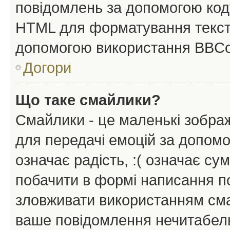
повідомлень за допомогою ко
HTML для форматування тексту
допомогою використання BBCo
Догори
Що таке смайлики?
Смайлики - це маленькі зображ
для передачі емоцій за допомог
означає радість, :( означає су
побачити в формі написання п
зловживати використанням сма
ваше повідомлення нечитабел