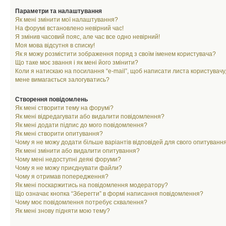
Параметри та налаштування
Як мені змінити мої налаштування?
На форумі встановлено невірний час!
Я змінив часовий пояс, але час все одно невірний!
Моя мова відсутня в списку!
Як я можу розмістити зображення поряд з своїм іменем користувача?
Що таке моє звання і як мені його змінити?
Коли я натискаю на посилання “e-mail”, щоб написати листа користувачу,
мене вимагається залогуватись?
Створення повідомлень
Як мені створити тему на форумі?
Як мені відредагувати або видалити повідомлення?
Як мені додати підпис до мого повідомлення?
Як мені створити опитування?
Чому я не можу додати більше варіантів відповідей для свого опитуванн
Як мені змінити або видалити опитування?
Чому мені недоступні деякі форуми?
Чому я не можу приєднувати файли?
Чому я отримав попередження?
Як мені поскаржитись на повідомлення модератору?
Що означає кнопка “Зберегти” в формі написання повідомлення?
Чому моє повідомлення потребує схвалення?
Як мені знову підняти мою тему?