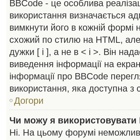
BBCode - це особлива реаліза
використання визначається ад
вимкнути його в кожній формі
схожий по стилю на HTML, але 
дужки [ і ], а не в < і >. Він н
виведення інформації на екра
інформації про BBCode перегля
використання, яка доступна з 
Догори
Чи можу я використовувати
Ні. На цьому форумі неможлив