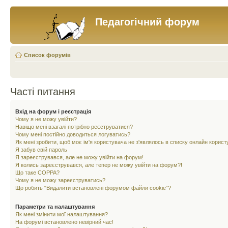
Педагогічний форум
Список форумів
Часті питання
Вхід на форум і реєстрація
Чому я не можу увійти?
Навіщо мені взагалі потрібно реєструватися?
Чому мені постійно доводиться логуватись?
Як мені зробити, щоб моє ім'я користувача не з'являлось в списку онлайн корист
Я забув свій пароль
Я зареєструвався, але не можу увійти на форум!
Я колись зареєструвався, але тепер не можу увійти на форум?!
Що таке COPPA?
Чому я не можу зареєструватись?
Що робить “Видалити встановлені форумом файли cookie”?
Параметри та налаштування
Як мені змінити мої налаштування?
На форумі встановлено невірний час!