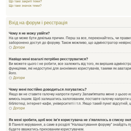
Що таке закриті теми?
Що таке значок теми?
Вхід на форум і реєстрація
Чому я не можу увійти?
На це може бути декілька причин. Перш за все, переконайтесь, чи правил
заборонено доступ до форуму. Також можливо, що адміністратор невірно
Догори
Навіщо мені взагалі потрібно реєструватися?
Ви можете цього і не робити, все залежить від того, як вирішив адмініс
функціями, які недоступні для анонімних користувачів, такими як аватари
його.
Догори
Чому мені постійно доводиться логуватись?
Якщо ви не ставите галочку напроти пункту
Запам'ятати мене з цього 
кимось іншим. Щоб залишатись залогованим, поставте галочку напроти ц
бібліотеці, інтернет-кафе, університеті і т.п. Якщо такий пункт відсутній
Догори
Як мені зробити, щоб моє ім'я користувача не з'являлось в списку он
В Панелі керування, а саме в розділі “Налаштування форуму” знайдіть п
будете вважатись прихованим користувачем.