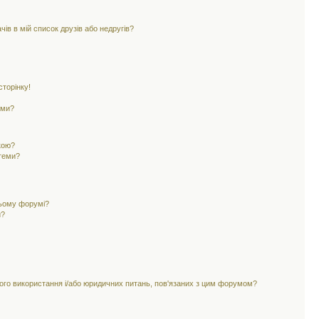
ів в мій список друзів або недругів?
торінку!
еми?
кою?
 теми?
цьому форумі?
и?
ного використання і/або юридичних питань, пов'язаних з цим форумом?