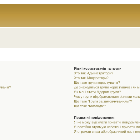
Рівні користувачів та групи
Хто такі Адміністратори?
Хто такі Модератори?
Що таке групи користувачів?
увачів?
Де знаходяться групи користувачів і як м
Як мені стати Лідером групи?
Чому групи відображаються різними кол
Що таке “Група за замовчуванням”?
Що таке “Команда”?
Приватні повідомлення
Я не можу відсилати приватні повідомлен
Я постійно отримую небажані приватні п
Я отримав спам або образливий лист ema