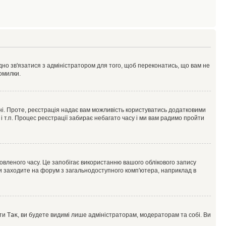
ідно зв'язатися з адміністратором для того, щоб переконатись, що вам не
омилки.
 ні. Проте, реєстрація надає вам можливість користуватись додатковими
 і т.п. Процес реєстрації забирає небагато часу і ми вам радимо пройти
овленого часу. Це запобігає використанню вашого облікового запису
ви заходите на форум з загальнодоступного комп'ютера, наприклад в
оти
Так
, ви будете видимі лише адміністраторам, модераторам та собі. Ви