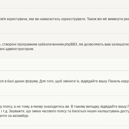
'я користувача, яке ви намагаєтесь зареєструвати. Також він міг вимкнути ре
, створені програмним забезпеченням phpBB3, які дозволяють вам залишатись
нені адміністратором.
я в базі даних форуму. Для того, щоб змінити їх, відвідайте вашу
Панель керу
 поясу, а не тому, в якому знаходитесь ви. В такому випадку, відвідайте вашу
 і т.д. Зауважте, що зміна часового поясу та багатьох інших налаштувань до
ачте за каламбур.