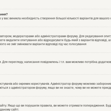
ання?
 вас виникла необхідність створення більшої кількості варіантів для вашого 
м автором, модераторами або адміністраторами форуму. Для редагування опит
жете видалити опитування або відредагувати будь-який з варіантів відповіді,
хто не зміг змінювати варіанти відповіді під час голосування
 Для перегляду, написання повідомлень і т.п. вам можливо потрібна додатко
истувачів або окремих користувачів. Адміністратор форуму можливо заборонив
жіться з адміністратором форуму, якщо ви не знаєте, чому ви не можете приє
сайту. Якщо що ви порушили правила, ви можете отримати попередження. Будь-
даному сайті.