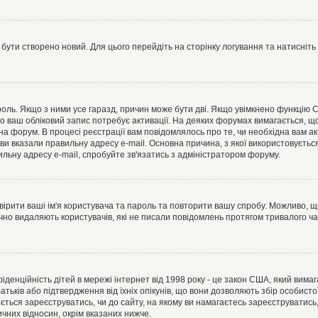
 бути створено новий. Для цього перейдіть на сторінку логування та натисніть
ароль. Якщо з ними усе гаразд, причин може бути дві. Якщо увімкнено функцію
во ваш обліковий запис потребує активації. На деяких форумах вимагається, що
 на форум. В процесі реєстрації вам повідомлялось про те, чи необхідна вам 
ви вказали правильну адресу e-mail. Основна причина, з якої використовуєть
льну адресу e-mail, спробуйте зв'язатись з адміністратором форуму.
евірити ваші ім'я користувача та пароль та повторити вашу спробу. Можливо, 
ично видаляють користувачів, які не писали повідомлень протягом тривалого ч
нфіденційність дітей в мережі інтернет від 1998 року - це закон США, який вима
батьків або підтвердження від їхніх опікунів, що вони дозволяють збір особисто
гається зареєструватись, чи до сайту, на якому ви намагаєтесь зареєструватис
чних відносин, окрім вказаних нижче.