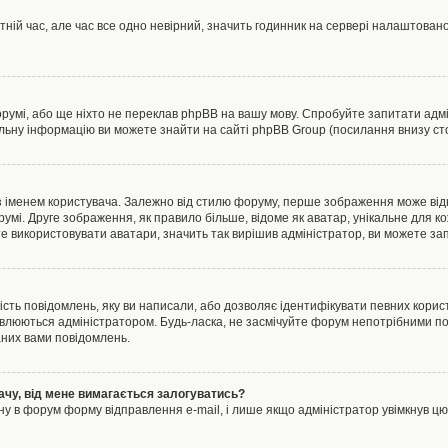
тній час, але час все одно невірний, значить годинник на сервері налаштовано
орумі, або ще ніхто не переклав phpBB на вашу мову. Спробуйте запитати адмі
альну інформацію ви можете знайти на сайті phpBB Group (посилання внизу сто
менем користувача. Залежно від стилю форуму, перше зображення може відноси
румі. Друге зображення, як правило більше, відоме як аватар, унікальне для к
те використовувати аватари, значить так вирішив адміністратор, ви можете за
ість повідомлень, яку ви написали, або дозволяє ідентифікувати певних корист
влюються адміністратором. Будь-ласка, не засмічуйте форум непотрібними пов
аних вами повідомлень.
ачу, від мене вимагається залогуватись?
ну в форум форму відправлення e-mail, і лише якщо адміністратор увімкнув 