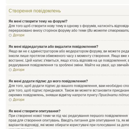
Створення повідомлень
Як мені створити тему на форумі?
Для того щоб створити нову тему в одному з форумів, натисніть відповідн
перераховано внизу сторінок форуму або теми (
Ви можете створювати н
Догори
Як мені відредагувати або видалити повідомлення?
Якщо ви не є адміністратором або модератором форуму, ви можете реда
інколи лише протягом обмеженого часу з моменту створення. Якщо вже хто
востаннє. Цей напис з'явиться, якщо хтось відповів на це повідомлення;
редагування повідомлення та зроблені зміни. Майте на увазі, що звичайн
Догори
Як мені додати підпис до мого повідомлення?
Для того, щоб додати підпис до вашого повідомлення, вам необхідно спо
для того, щоб підпис приєднався. Також ви можете встановити приєднанн
окремих повідомлень, знявши відмітку напроти пункту
Приєднати підпи
Догори
Як мені створити опитування?
При створенні нової теми чи під час редагування першого повідомлення
прав для створення опитувань. Введіть питання для опитування та, як міні
варіантів відповіді, які може обирати користувачі при голосуванні за допо