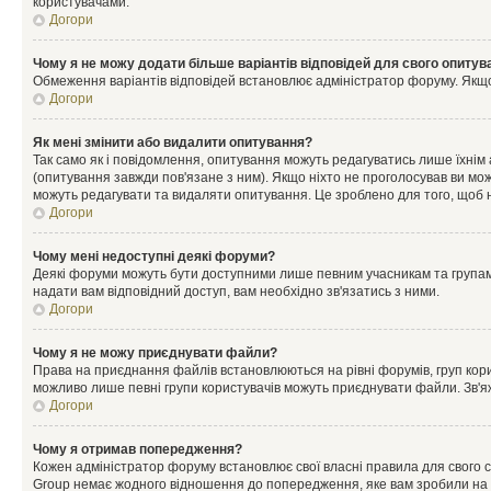
користувачами.
Догори
Чому я не можу додати більше варіантів відповідей для свого опитув
Обмеження варіантів відповідей встановлює адміністратор форуму. Якщо у
Догори
Як мені змінити або видалити опитування?
Так само як і повідомлення, опитування можуть редагуватись лише їхні
(опитування завжди пов'язане з ним). Якщо ніхто не проголосував ви мо
можуть редагувати та видаляти опитування. Це зроблено для того, щоб ні
Догори
Чому мені недоступні деякі форуми?
Деякі форуми можуть бути доступними лише певним учасникам та групам.
надати вам відповідний доступ, вам необхідно зв'язатись з ними.
Догори
Чому я не можу приєднувати файли?
Права на приєднання файлів встановлюються на рівні форумів, груп кор
можливо лише певні групи користувачів можуть приєднувати файли. Зв'я
Догори
Чому я отримав попередження?
Кожен адміністратор форуму встановлює свої власні правила для свого 
Group немає жодного відношення до попередження, яке вам зробили на 