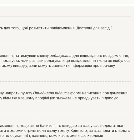
ь для того, щоб розмістити повідомлення. Доступні для вас дії
омлення, натиснувши кнопку
редагувати
для відповідного повідомлення,
показує скільки разів ви редагували це повідомлення і коли це відбулось
 у такому випадку, вони можуть залишити інформацію про причину
чку напроти пункту
Приєднати підпис
в формі написання повідомлення
у відмітку в вашому профілі (ви зможете не приєднувати підпис до
млення; якщо ви не бачите її, то швидше за все, у вас недостатньо
и в окремій стрічці поля вводу тексту. Крім того, ви встановити кількість
о голосування) і, накінець, можливість зміни своїх голосів