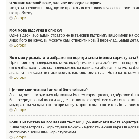
Я змінив часовий пояс, але час все одно невірний!
Якщо ви впевнені в тому, що ви правильно встановили часовий пояс та лі
цю проблему.
Догори
Моя мова відсутня в списку!
Одне з двох, або адміністратор не встановив підтримку вашої мови на ф
якщо його не існує, ви можете самі створити новий переклад. Більш дет
Догори
Як я можу розмістити зображення поряд з своїм іменем користувача?
При перегляді повідомлень може відображатись два зображення поряд з і
які відображають скільки повідомлень ви написали або ваш статус на фо
аватари, і які саме аватари можуть використовуватись. Якщо ви не може
Догори
Що таке моє звання і як мені його змінити?
Звання, яке знаходиться під вашим іменем користувача, відображає кільк
безпосередньо змінювати жодне звання на форумі, оскільки вони встано
модератори чи адміністратори можуть просто зменшити кількість напис
Догори
Коли я натискаю на посилання “e-mail”, щоб написати листа користув
Лише зареєстровані користувачі можуть надсилати e-mail через вбудова
системою анонімними користувачами.
Догори