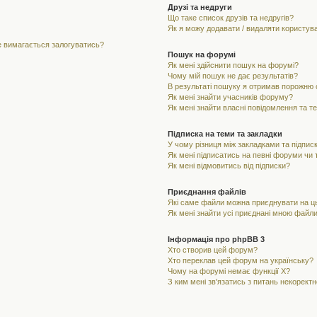
Друзі та недруги
Що таке список друзів та недругів?
Як я можу додавати / видаляти користувач
не вимагається залогуватись?
Пошук на форумі
Як мені здійснити пошук на форумі?
Чому мій пошук не дає результатів?
В результаті пошуку я отримав порожню с
Як мені знайти учасників форуму?
Як мені знайти власні повідомлення та т
Підписка на теми та закладки
У чому різниця між закладками та підпис
Як мені підписатись на певні форуми чи
Як мені відмовитись від підписки?
Приєднання файлів
Які саме файли можна приєднувати на 
Як мені знайти усі приєднані мною файл
Інформація про phpBB 3
Хто створив цей форум?
Хто переклав цей форум на українську?
Чому на форумі немає функції X?
З ким мені зв'язатись з питань некорект