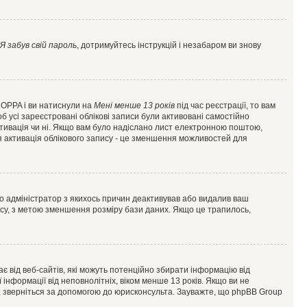
Я забув свій пароль
, дотримуйтесь інструкцій і незабаром ви знову
 COPPA і ви натиснули на
Мені менше 13 років
під час реєстрації, то вам
б усі зареєстровані облікові записи були активовані самостійно
активація чи ні. Якщо вам було надіслано лист електронною поштою,
ся активація облікового запису - це зменшення можливостей для
що адміністратор з якихось причин деактивував або видалив ваш
асу, з метою зменшення розміру бази даних. Якщо це трапилось,
гає від веб-сайтів, які можуть потенційно збирати інформацію від
ї інформації від неповнолітніх, віком менше 13 років. Якщо ви не
ь, зверніться за допомогою до юрисконсульта. Зауважте, що phpBB Group