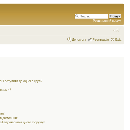
Розширений пошук
Допомога
Реєстрація
Вхід
ені вступити до одної з груп?
ьорами?
ня!
овідомлення!
il від учасника цього форуму!