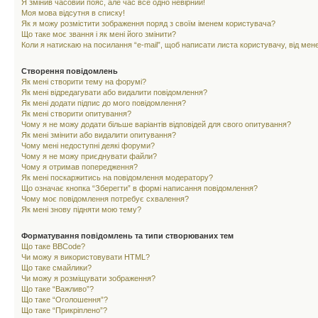
Я змінив часовий пояс, але час все одно невірний!
Моя мова відсутня в списку!
Як я можу розмістити зображення поряд з своїм іменем користувача?
Що таке моє звання і як мені його змінити?
Коли я натискаю на посилання “e-mail”, щоб написати листа користувачу, від ме
Створення повідомлень
Як мені створити тему на форумі?
Як мені відредагувати або видалити повідомлення?
Як мені додати підпис до мого повідомлення?
Як мені створити опитування?
Чому я не можу додати більше варіантів відповідей для свого опитування?
Як мені змінити або видалити опитування?
Чому мені недоступні деякі форуми?
Чому я не можу приєднувати файли?
Чому я отримав попередження?
Як мені поскаржитись на повідомлення модератору?
Що означає кнопка “Зберегти” в формі написання повідомлення?
Чому моє повідомлення потребує схвалення?
Як мені знову підняти мою тему?
Форматування повідомлень та типи створюваних тем
Що таке BBCode?
Чи можу я використовувати HTML?
Що таке смайлики?
Чи можу я розміщувати зображення?
Що таке “Важливо”?
Що таке “Оголошення”?
Що таке “Прикріплено”?