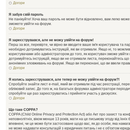
Догори
Я забув свій пароль
Не панікуйте! Хоча ваш пароль не може бути відновлено, вам легко може
зможете увійти на форум.
Догори
Я зареєструвався, але не можу увійти на форум!
Перш за все, перевірте, чи вірно ви вводите ваше ім'я користувача та п
необхідно дотримуватись інструкцій, які ви отримали. Якщо ні, то можли
користувачами або адміністратором до того, як користувач зможе увійти
дотримуйтесь інструкцій, якщо ви не отримали листа, переконайтесь що 
анонімних зловживань на форумі. Якщо ви переконані, що ви ввели прави
Догори
Я колись зареєструвався, але тепер не можу увійти на форум?!
Спробуйте знайти лист e-mail, який ви отримали під час реєстрації, пер
обліковий запис. До того ж, на багатьох форумах адміністратори період
спробуйте ще раз зареєструватись і прийняти участь у дискусіях.
Догори
Що таке COPPA?
COPPA (Child Online Privacy and Protection Act) або Акт про захист та ко
неповнолітніх, віком менше 13 років, мати на це письмову згоду від їхніх 
впевнені, чи це може бути застосоване щодо вас, як до особи, яка нама
не може надавати консультацій з юридичних питань і не є об'єктом юриди