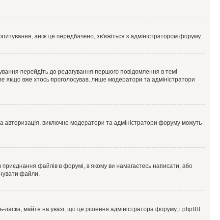
опитування, аніж це передбачено, зв'яжіться з адміністратором форуму.
ування перейдіть до редагування першого повідомлення в темі
 але якщо вже хтось проголосував, лише модератори та адміністратори
ва авторизація, виключно модератори та адміністратори форуму можуть
 приєднання файлів в форумі, в якому ви намагаєтесь написати, або
днувати файли.
ласка, майте на увазі, що це рішення адміністратора форуму, і phpBB