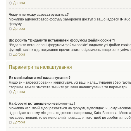
Догори
Чому я не можу зареєструватись?
Можливо адміністратор форуму заборонив доступ з вашої адреси IP або ім
форуму.
Догори
Що робить “Видалити встановлені форумом файли cookie”?
“Видалити встановлені форумом файли cookie” видаляє усі файли cookie
функції, такі як відстежування прочитаних повідомлень, якщо вони увімк
Догори
Параметри та налаштування
Як мені змінити мої налаштування?
Якщо ви - зареєстрований користувач, усі ваші налаштування зберігаютьс
сторінки. Там ви зможете змінити усі ваші налаштування та параметри.
Догори
На форумі встановлено невірний час!
Можливо час, який відображається на форумі, відповідає іншому часовому
відповідав вашому місцезнаходженню, наприклад, Київ, Варшава, Москва
незареєстровані, то це непоганий привід для того, щоб це зробити, проб
Догори