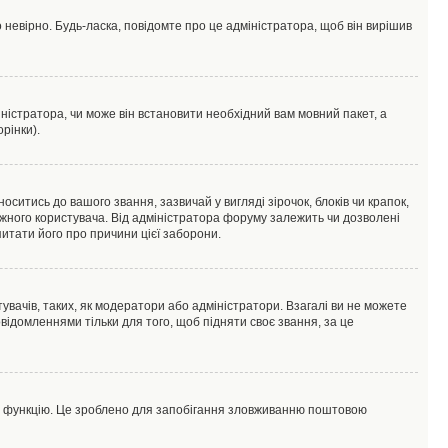
 невірно. Будь-ласка, повідомте про це адміністратора, щоб він вирішив
ністратора, чи може він встановити необхідний вам мовний пакет, а
рінки).
тись до вашого звання, зазвичай у вигляді зірочок, блоків чи крапок,
ожного користувача. Від адміністратора форуму залежить чи дозволені
питати його про причини цієї заборони.
увачів, таких, як модератори або адміністратори. Взагалі ви не можете
ідомленнями тільки для того, щоб підняти своє звання, за це
цю функцію. Це зроблено для запобігання зловживанню поштовою