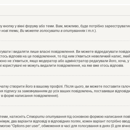
у кнопку у вікні форуму або теми. Вам, можливо, буде потрібно зареєструватис
ові теми, Ви можете голосувати в опитуваннях і т.п.
).
гувати і видаляти лише власні повідомлення. Ви можете відредагувати повід
сь відповів на це повідомлення, то під ним з'явиться невеличкий напис, який 
 воно не з'явиться, якщо модератор або адміністратор редагували його, хоча,
і користувачі не можуть видалити повідомлення, на яке вже хтось відповів.
чатку створити його в вашому профілі. Після цього, ви можете поставити гало
я підпису за замовчуванням до усіх ваших повідомлень, поставивши відповідн
с
в формі написання повідомлення).
 теми, натисніть
Створити опитування
під основною формою написання повідо
мум, два варіанти відповіді в відповідних полях, кожен варіант потрібно вводит
могою “Options per user”, обмеження в часі для голосування в днях (0 для вічног