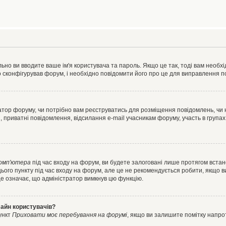
ьно ви вводите ваше ім'я користувача та пароль. Якщо це так, тоді вам необх
 сконфігурував форум, і необхідно повідомити його про це для виправлення п
тратор форуму, чи потрібно вам реєструватись для розміщення повідомлень, чи
, приватні повідомлення, відсилання e-mail учасникам форуму, участь в групах
комп'ютера
під час входу на форум, ви будете залоговані лише протягом встан
ього пункту під час входу на форум, але це не рекомендується робити, якщо 
, це означає, що адміністратор вимкнув цю функцію.
лайн користувачів?
ункт
Приховати моє перебування на форумі
, якщо ви залишите помітку напр