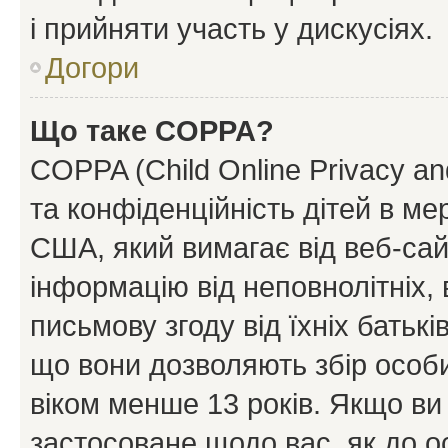
і прийняти участь у дискусіях.
Догори
Що таке COPPA?
COPPA (Child Online Privacy and
та конфіденційність дітей в мер
США, який вимагає від веб-сай
інформацію від неповнолітніх, 
письмову згоду від їхніх батькі
що вони дозволяють збір особис
віком менше 13 років. Якщо ви
застосоване щодо вас, як до о