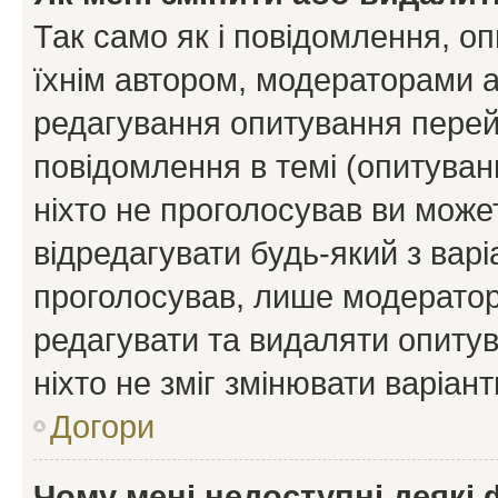
Так само як і повідомлення, 
їхнім автором, модераторами 
редагування опитування перей
повідомлення в темі (опитуван
ніхто не проголосував ви мож
відредагувати будь-який з варі
проголосував, лише модератор
редагувати та видаляти опитув
ніхто не зміг змінювати варіант
Догори
Чому мені недоступні деякі