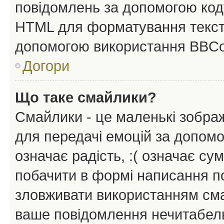
повідомлень за допомогою ко
HTML для форматування тексту
допомогою використання BBCo
Догори
Що таке смайлики?
Смайлики - це маленькі зображ
для передачі емоцій за допомог
означає радість, :( означає су
побачити в формі написання п
зловживати використанням сма
ваше повідомлення нечитабел