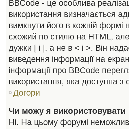
BBCode - це особлива реаліза
використання визначається ад
вимкнути його в кожній формі
схожий по стилю на HTML, але 
дужки [ і ], а не в < і >. Він н
виведення інформації на екра
інформації про BBCode перегля
використання, яка доступна з 
Догори
Чи можу я використовувати
Ні. На цьому форумі неможлив