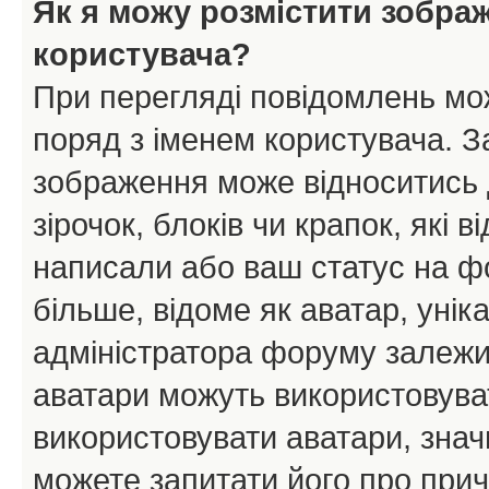
Як я можу розмістити зобра
користувача?
При перегляді повідомлень мо
поряд з іменем користувача. 
зображення може відноситись д
зірочок, блоків чи крапок, які
написали або ваш статус на ф
більше, відоме як аватар, унік
адміністратора форуму залежит
аватари можуть використовува
використовувати аватари, значи
можете запитати його про прич