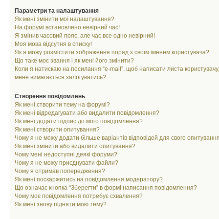
Параметри та налаштування
Як мені змінити мої налаштування?
На форумі встановлено невірний час!
Я змінив часовий пояс, але час все одно невірний!
Моя мова відсутня в списку!
Як я можу розмістити зображення поряд з своїм іменем користувача?
Що таке моє звання і як мені його змінити?
Коли я натискаю на посилання “e-mail”, щоб написати листа користувачу,
мене вимагається залогуватись?
Створення повідомлень
Як мені створити тему на форумі?
Як мені відредагувати або видалити повідомлення?
Як мені додати підпис до мого повідомлення?
Як мені створити опитування?
Чому я не можу додати більше варіантів відповідей для свого опитуванн
Як мені змінити або видалити опитування?
Чому мені недоступні деякі форуми?
Чому я не можу приєднувати файли?
Чому я отримав попередження?
Як мені поскаржитись на повідомлення модератору?
Що означає кнопка “Зберегти” в формі написання повідомлення?
Чому моє повідомлення потребує схвалення?
Як мені знову підняти мою тему?