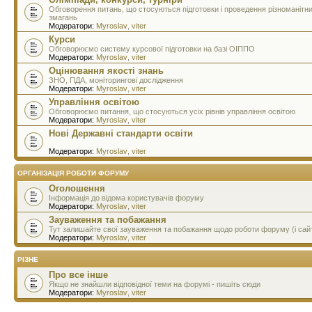
Обговорення питань, що стосуються підготовки і проведення різноманітн
змагань
Модератори:
Myroslav
,
viter
Курси
Обговорюємо систему курсової підготовки на базі ОІППО
Модератори:
Myroslav
,
viter
Оцінювання якості знань
ЗНО, ПДА, моніторингові дослідження
Модератори:
Myroslav
,
viter
Управління освітою
Обговорюємо питання, що стосуються усіх рівнів управління освітою
Модератори:
Myroslav
,
viter
Нові Державні стандарти освіти
Модератори:
Myroslav
,
viter
ОРГАНІЗАЦІЯ РОБОТИ ФОРУМУ
Оголошення
Інформація до відома користувачів форуму
Модератори:
Myroslav
,
viter
Зауваження та побажання
Тут залишайте свої зауваження та побажання щодо роботи форуму (і сай
Модератори:
Myroslav
,
viter
РІЗНЕ
Про все інше
Якщо не знайшли відповідної теми на форумі - пишіть сюди
Модератори:
Myroslav
,
viter