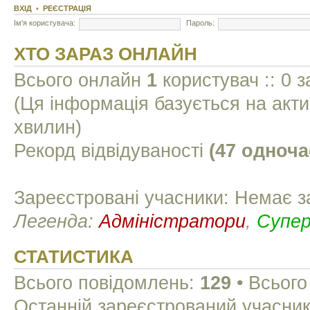
ВХІД
•
РЕЄСТРАЦІЯ
Ім'я користувача:
Пароль:
ХТО ЗАРАЗ ОНЛАЙН
Всього онлайн
1
користувач :: 0 з
(Ця інформація базується на акти
хвилин)
Рекорд відвідуваності
(47 одноча
Зареєстровані учасники: Немає з
Легенда:
Адміністратори
,
Супе
СТАТИСТИКА
Всього повідомлень:
129
• Всього
Останній зареєстрований учасни