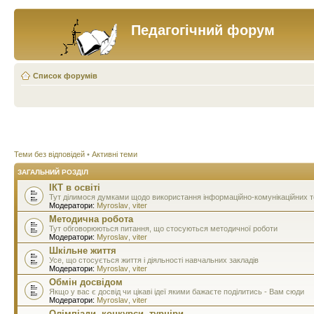
Педагогічний форум
Список форумів
Теми без відповідей
•
Активні теми
ЗАГАЛЬНИЙ РОЗДІЛ
ІКТ в освіті
Тут ділимося думками щодо використання інформаційно-комунікаційних тех
Модератори:
Myroslav
,
viter
Методична робота
Тут обговорюються питання, що стосуються методичної роботи
Модератори:
Myroslav
,
viter
Шкільне життя
Усе, що стосується життя і діяльності навчальних закладів
Модератори:
Myroslav
,
viter
Обмін досвідом
Якщо у вас є досвід чи цікаві ідеї якими бажаєте поділитись - Вам сюди
Модератори:
Myroslav
,
viter
Олімпіади, конкурси, турніри