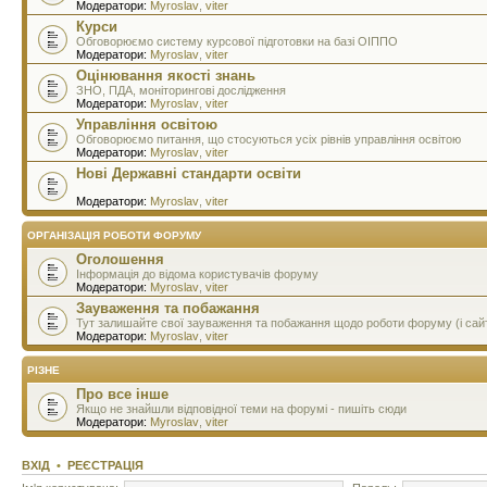
Модератори:
Myroslav
,
viter
Курси
Обговорюємо систему курсової підготовки на базі ОІППО
Модератори:
Myroslav
,
viter
Оцінювання якості знань
ЗНО, ПДА, моніторингові дослідження
Модератори:
Myroslav
,
viter
Управління освітою
Обговорюємо питання, що стосуються усіх рівнів управління освітою
Модератори:
Myroslav
,
viter
Нові Державні стандарти освіти
Модератори:
Myroslav
,
viter
ОРГАНІЗАЦІЯ РОБОТИ ФОРУМУ
Оголошення
Інформація до відома користувачів форуму
Модератори:
Myroslav
,
viter
Зауваження та побажання
Тут залишайте свої зауваження та побажання щодо роботи форуму (і сай
Модератори:
Myroslav
,
viter
РІЗНЕ
Про все інше
Якщо не знайшли відповідної теми на форумі - пишіть сюди
Модератори:
Myroslav
,
viter
ВХІД
•
РЕЄСТРАЦІЯ