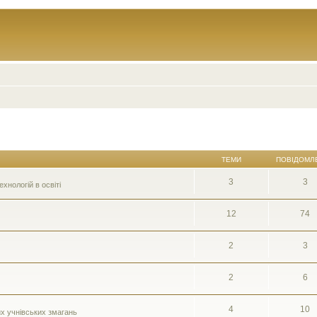
ТЕМИ
ПОВІДОМЛ
3
3
нологій в освіті
12
74
2
3
2
6
4
10
их учнівських змагань