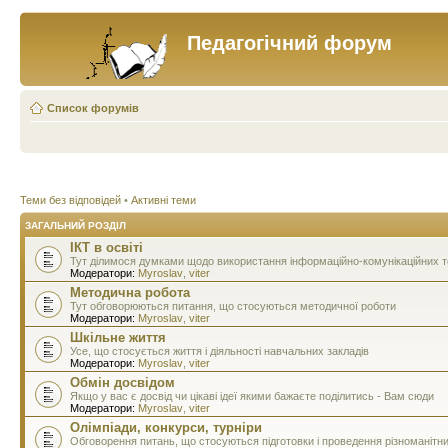
Педагогічний форум
Список форумів
Теми без відповідей
•
Активні теми
ЗАГАЛЬНИЙ РОЗДІЛ
ІКТ в освіті
Тут ділимося думками щодо використання інформаційно-комунікаційних тех
Модератори:
Myroslav
,
viter
Методична робота
Тут обговорюються питання, що стосуються методичної роботи
Модератори:
Myroslav
,
viter
Шкільне життя
Усе, що стосується життя і діяльності навчальних закладів
Модератори:
Myroslav
,
viter
Обмін досвідом
Якщо у вас є досвід чи цікаві ідеї якими бажаєте поділитись - Вам сюди
Модератори:
Myroslav
,
viter
Олімпіади, конкурси, турніри
Обговорення питань, що стосуються підготовки і проведення різноманітн