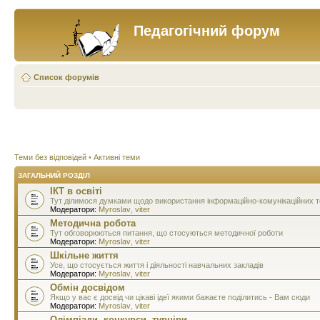
Педагогічний форум
Список форумів
Теми без відповідей
•
Активні теми
ЗАГАЛЬНИЙ РОЗДІЛ
ІКТ в освіті
Тут ділимося думками щодо використання інформаційно-комунікаційних тех
Модератори:
Myroslav
,
viter
Методична робота
Тут обговорюються питання, що стосуються методичної роботи
Модератори:
Myroslav
,
viter
Шкільне життя
Усе, що стосується життя і діяльності навчальних закладів
Модератори:
Myroslav
,
viter
Обмін досвідом
Якщо у вас є досвід чи цікаві ідеї якими бажаєте поділитись - Вам сюди
Модератори:
Myroslav
,
viter
Олімпіади, конкурси, турніри