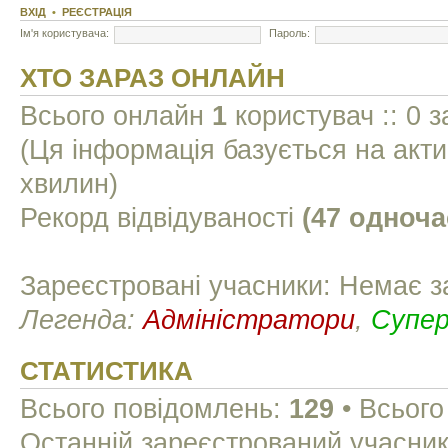
ВХІД
•
РЕЄСТРАЦІЯ
Ім'я користувача:
Пароль:
ХТО ЗАРАЗ ОНЛАЙН
Всього онлайн
1
користувач :: 0 з
(Ця інформація базується на акти
хвилин)
Рекорд відвідуваності
(47 одноча
Зареєстровані учасники: Немає з
Легенда:
Адміністратори
,
Супе
СТАТИСТИКА
Всього повідомлень:
129
• Всього
Останній зареєстрований учасни