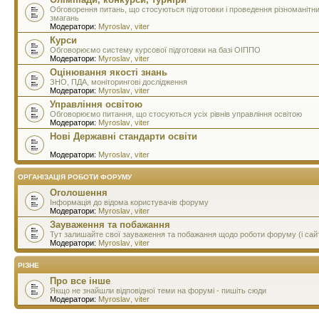
Обговорення питань, що стосуються підготовки і проведення різноманітн
змагань
Модератори:
Myroslav
,
viter
Курси
Обговорюємо систему курсової підготовки на базі ОІППО
Модератори:
Myroslav
,
viter
Оцінювання якості знань
ЗНО, ПДА, моніторингові дослідження
Модератори:
Myroslav
,
viter
Управління освітою
Обговорюємо питання, що стосуються усіх рівнів управління освітою
Модератори:
Myroslav
,
viter
Нові Державні стандарти освіти
Модератори:
Myroslav
,
viter
ОРГАНІЗАЦІЯ РОБОТИ ФОРУМУ
Оголошення
Інформація до відома користувачів форуму
Модератори:
Myroslav
,
viter
Зауваження та побажання
Тут залишайте свої зауваження та побажання щодо роботи форуму (і сай
Модератори:
Myroslav
,
viter
РІЗНЕ
Про все інше
Якщо не знайшли відповідної теми на форумі - пишіть сюди
Модератори:
Myroslav
,
viter