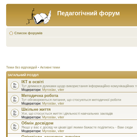
Педагогічний форум
Список форумів
Теми без відповідей
•
Активні теми
ЗАГАЛЬНИЙ РОЗДІЛ
ІКТ в освіті
Тут ділимося думками щодо використання інформаційно-комунікаційних тех
Модератори:
Myroslav
,
viter
Методична робота
Тут обговорюються питання, що стосуються методичної роботи
Модератори:
Myroslav
,
viter
Шкільне життя
Усе, що стосується життя і діяльності навчальних закладів
Модератори:
Myroslav
,
viter
Обмін досвідом
Якщо у вас є досвід чи цікаві ідеї якими бажаєте поділитись - Вам сюди
Модератори:
Myroslav
,
viter
Олімпіади, конкурси, турніри