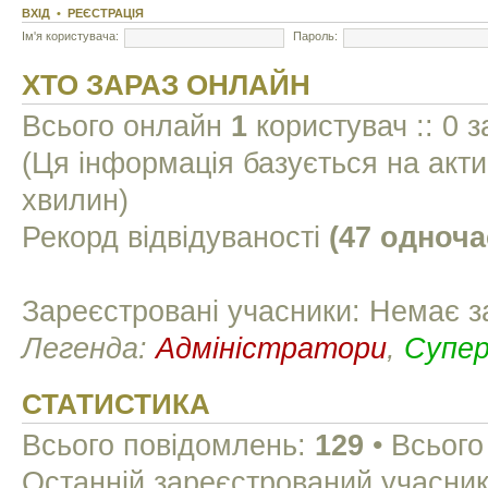
ВХІД
•
РЕЄСТРАЦІЯ
Ім'я користувача:
Пароль:
ХТО ЗАРАЗ ОНЛАЙН
Всього онлайн
1
користувач :: 0 з
(Ця інформація базується на акти
хвилин)
Рекорд відвідуваності
(47 одноча
Зареєстровані учасники: Немає з
Легенда:
Адміністратори
,
Супе
СТАТИСТИКА
Всього повідомлень:
129
• Всього
Останній зареєстрований учасни