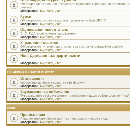
Обговорення питань, що стосуються підготовки і проведення різноманітн
змагань
Модератори:
Myroslav
,
viter
Курси
Обговорюємо систему курсової підготовки на базі ОІППО
Модератори:
Myroslav
,
viter
Оцінювання якості знань
ЗНО, ПДА, моніторингові дослідження
Модератори:
Myroslav
,
viter
Управління освітою
Обговорюємо питання, що стосуються усіх рівнів управління освітою
Модератори:
Myroslav
,
viter
Нові Державні стандарти освіти
Модератори:
Myroslav
,
viter
ОРГАНІЗАЦІЯ РОБОТИ ФОРУМУ
Оголошення
Інформація до відома користувачів форуму
Модератори:
Myroslav
,
viter
Зауваження та побажання
Тут залишайте свої зауваження та побажання щодо роботи форуму (і сай
Модератори:
Myroslav
,
viter
РІЗНЕ
Про все інше
Якщо не знайшли відповідної теми на форумі - пишіть сюди
Модератори:
Myroslav
,
viter