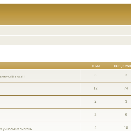
ТЕМИ
ПОВІДОМЛ
3
3
нологій в освіті
12
74
2
3
2
6
4
10
их учнівських змагань