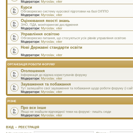
Модератори:
Myroslav
,
viter
Курси
Обговорюємо систему курсової підготовки на базі ОІППО
Модератори:
Myroslav
,
viter
Оцінювання якості знань
ЗНО, ПДА, моніторингові дослідження
Модератори:
Myroslav
,
viter
Управління освітою
Обговорюємо питання, що стосуються усіх рівнів управління освітою
Модератори:
Myroslav
,
viter
Нові Державні стандарти освіти
Модератори:
Myroslav
,
viter
ОРГАНІЗАЦІЯ РОБОТИ ФОРУМУ
Оголошення
Інформація до відома користувачів форуму
Модератори:
Myroslav
,
viter
Зауваження та побажання
Тут залишайте свої зауваження та побажання щодо роботи форуму (і сай
Модератори:
Myroslav
,
viter
РІЗНЕ
Про все інше
Якщо не знайшли відповідної теми на форумі - пишіть сюди
Модератори:
Myroslav
,
viter
ВХІД
•
РЕЄСТРАЦІЯ