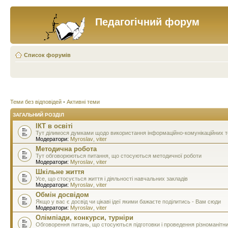
Педагогічний форум
Список форумів
Теми без відповідей
•
Активні теми
ЗАГАЛЬНИЙ РОЗДІЛ
ІКТ в освіті
Тут ділимося думками щодо використання інформаційно-комунікаційних тех
Модератори:
Myroslav
,
viter
Методична робота
Тут обговорюються питання, що стосуються методичної роботи
Модератори:
Myroslav
,
viter
Шкільне життя
Усе, що стосується життя і діяльності навчальних закладів
Модератори:
Myroslav
,
viter
Обмін досвідом
Якщо у вас є досвід чи цікаві ідеї якими бажаєте поділитись - Вам сюди
Модератори:
Myroslav
,
viter
Олімпіади, конкурси, турніри
Обговорення питань, що стосуються підготовки і проведення різноманітн