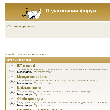
Педагогічний форум
Список форумів
Теми без відповідей
•
Активні теми
ЗАГАЛЬНИЙ РОЗДІЛ
ІКТ в освіті
Тут ділимося думками щодо використання інформаційно-комунікаційних тех
Модератори:
Myroslav
,
viter
Методична робота
Тут обговорюються питання, що стосуються методичної роботи
Модератори:
Myroslav
,
viter
Шкільне життя
Усе, що стосується життя і діяльності навчальних закладів
Модератори:
Myroslav
,
viter
Обмін досвідом
Якщо у вас є досвід чи цікаві ідеї якими бажаєте поділитись - Вам сюди
Модератори:
Myroslav
,
viter
Олімпіади, конкурси, турніри