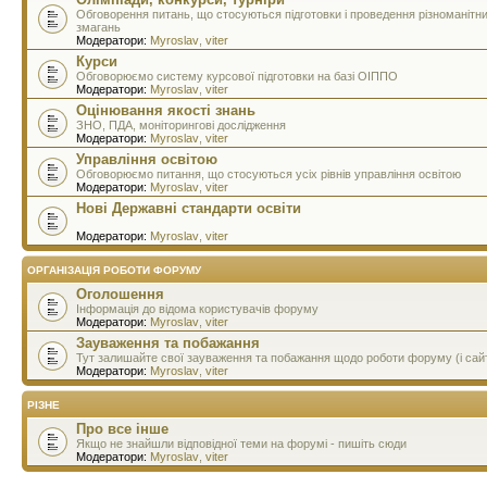
Обговорення питань, що стосуються підготовки і проведення різноманітн
змагань
Модератори:
Myroslav
,
viter
Курси
Обговорюємо систему курсової підготовки на базі ОІППО
Модератори:
Myroslav
,
viter
Оцінювання якості знань
ЗНО, ПДА, моніторингові дослідження
Модератори:
Myroslav
,
viter
Управління освітою
Обговорюємо питання, що стосуються усіх рівнів управління освітою
Модератори:
Myroslav
,
viter
Нові Державні стандарти освіти
Модератори:
Myroslav
,
viter
ОРГАНІЗАЦІЯ РОБОТИ ФОРУМУ
Оголошення
Інформація до відома користувачів форуму
Модератори:
Myroslav
,
viter
Зауваження та побажання
Тут залишайте свої зауваження та побажання щодо роботи форуму (і сай
Модератори:
Myroslav
,
viter
РІЗНЕ
Про все інше
Якщо не знайшли відповідної теми на форумі - пишіть сюди
Модератори:
Myroslav
,
viter