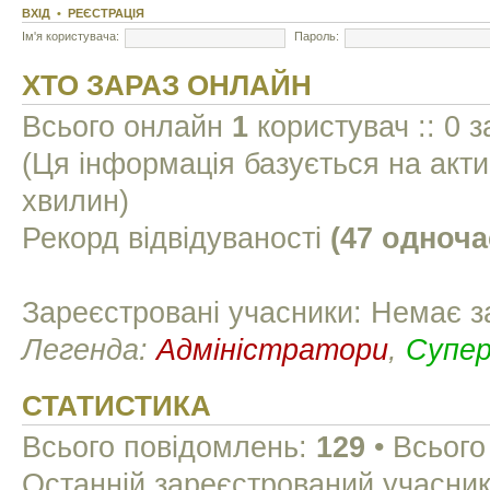
ВХІД
•
РЕЄСТРАЦІЯ
Ім'я користувача:
Пароль:
ХТО ЗАРАЗ ОНЛАЙН
Всього онлайн
1
користувач :: 0 з
(Ця інформація базується на акти
хвилин)
Рекорд відвідуваності
(47 одноча
Зареєстровані учасники: Немає з
Легенда:
Адміністратори
,
Супе
СТАТИСТИКА
Всього повідомлень:
129
• Всього
Останній зареєстрований учасни