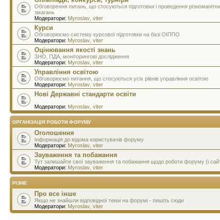
Обговорення питань, що стосуються підготовки і проведення різноманітн
змагань
Модератори:
Myroslav
,
viter
Курси
Обговорюємо систему курсової підготовки на базі ОІППО
Модератори:
Myroslav
,
viter
Оцінювання якості знань
ЗНО, ПДА, моніторингові дослідження
Модератори:
Myroslav
,
viter
Управління освітою
Обговорюємо питання, що стосуються усіх рівнів управління освітою
Модератори:
Myroslav
,
viter
Нові Державні стандарти освіти
Модератори:
Myroslav
,
viter
ОРГАНІЗАЦІЯ РОБОТИ ФОРУМУ
Оголошення
Інформація до відома користувачів форуму
Модератори:
Myroslav
,
viter
Зауваження та побажання
Тут залишайте свої зауваження та побажання щодо роботи форуму (і сай
Модератори:
Myroslav
,
viter
РІЗНЕ
Про все інше
Якщо не знайшли відповідної теми на форумі - пишіть сюди
Модератори:
Myroslav
,
viter