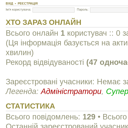
ВХІД
•
РЕЄСТРАЦІЯ
Ім'я користувача:
Пароль:
ХТО ЗАРАЗ ОНЛАЙН
Всього онлайн
1
користувач :: 0 з
(Ця інформація базується на акти
хвилин)
Рекорд відвідуваності
(47 одноча
Зареєстровані учасники: Немає з
Легенда:
Адміністратори
,
Супе
СТАТИСТИКА
Всього повідомлень:
129
• Всього
Останній зареєстрований учасни