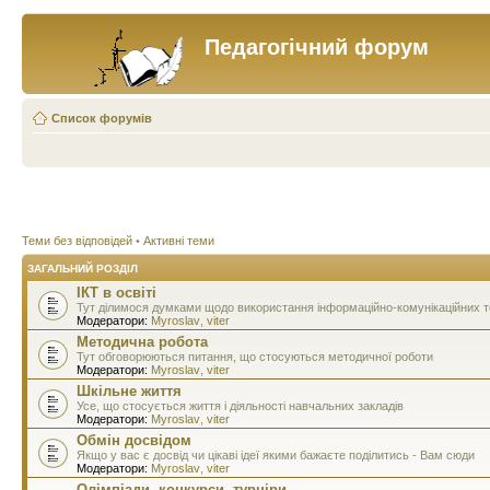
Педагогічний форум
Список форумів
Теми без відповідей
•
Активні теми
ЗАГАЛЬНИЙ РОЗДІЛ
ІКТ в освіті
Тут ділимося думками щодо використання інформаційно-комунікаційних тех
Модератори:
Myroslav
,
viter
Методична робота
Тут обговорюються питання, що стосуються методичної роботи
Модератори:
Myroslav
,
viter
Шкільне життя
Усе, що стосується життя і діяльності навчальних закладів
Модератори:
Myroslav
,
viter
Обмін досвідом
Якщо у вас є досвід чи цікаві ідеї якими бажаєте поділитись - Вам сюди
Модератори:
Myroslav
,
viter
Олімпіади, конкурси, турніри