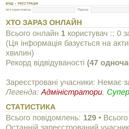
ВХІД
•
РЕЄСТРАЦІЯ
Ім'я користувача:
Пароль:
ХТО ЗАРАЗ ОНЛАЙН
Всього онлайн
1
користувач :: 0 з
(Ця інформація базується на акти
хвилин)
Рекорд відвідуваності
(47 одноча
Зареєстровані учасники: Немає з
Легенда:
Адміністратори
,
Супе
СТАТИСТИКА
Всього повідомлень:
129
• Всього
Останній зареєстрований учасни