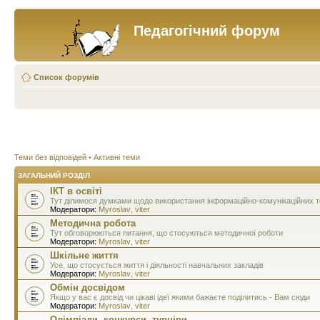
Педагогічний форум
Список форумів
Теми без відповідей
•
Активні теми
ЗАГАЛЬНИЙ РОЗДІЛ
ІКТ в освіті
Тут ділимося думками щодо використання інформаційно-комунікаційних тех
Модератори:
Myroslav
,
viter
Методична робота
Тут обговорюються питання, що стосуються методичної роботи
Модератори:
Myroslav
,
viter
Шкільне життя
Усе, що стосується життя і діяльності навчальних закладів
Модератори:
Myroslav
,
viter
Обмін досвідом
Якщо у вас є досвід чи цікаві ідеї якими бажаєте поділитись - Вам сюди
Модератори:
Myroslav
,
viter
Олімпіади, конкурси, турніри