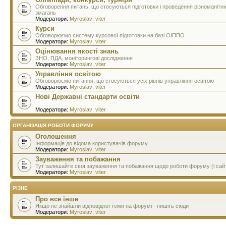
Обговорення питань, що стосуються підготовки і проведення різноманітн
змагань
Модератори:
Myroslav
,
viter
Курси
Обговорюємо систему курсової підготовки на базі ОІППО
Модератори:
Myroslav
,
viter
Оцінювання якості знань
ЗНО, ПДА, моніторингові дослідження
Модератори:
Myroslav
,
viter
Управління освітою
Обговорюємо питання, що стосуються усіх рівнів управління освітою
Модератори:
Myroslav
,
viter
Нові Державні стандарти освіти
Модератори:
Myroslav
,
viter
ОРГАНІЗАЦІЯ РОБОТИ ФОРУМУ
Оголошення
Інформація до відома користувачів форуму
Модератори:
Myroslav
,
viter
Зауваження та побажання
Тут залишайте свої зауваження та побажання щодо роботи форуму (і сай
Модератори:
Myroslav
,
viter
РІЗНЕ
Про все інше
Якщо не знайшли відповідної теми на форумі - пишіть сюди
Модератори:
Myroslav
,
viter