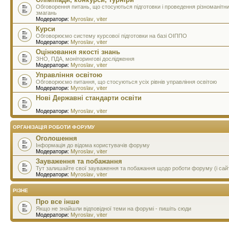
Обговорення питань, що стосуються підготовки і проведення різноманітн
змагань
Модератори:
Myroslav
,
viter
Курси
Обговорюємо систему курсової підготовки на базі ОІППО
Модератори:
Myroslav
,
viter
Оцінювання якості знань
ЗНО, ПДА, моніторингові дослідження
Модератори:
Myroslav
,
viter
Управління освітою
Обговорюємо питання, що стосуються усіх рівнів управління освітою
Модератори:
Myroslav
,
viter
Нові Державні стандарти освіти
Модератори:
Myroslav
,
viter
ОРГАНІЗАЦІЯ РОБОТИ ФОРУМУ
Оголошення
Інформація до відома користувачів форуму
Модератори:
Myroslav
,
viter
Зауваження та побажання
Тут залишайте свої зауваження та побажання щодо роботи форуму (і сай
Модератори:
Myroslav
,
viter
РІЗНЕ
Про все інше
Якщо не знайшли відповідної теми на форумі - пишіть сюди
Модератори:
Myroslav
,
viter