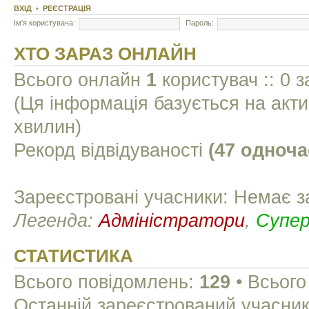
ВХІД
•
РЕЄСТРАЦІЯ
Ім'я користувача:
Пароль:
ХТО ЗАРАЗ ОНЛАЙН
Всього онлайн
1
користувач :: 0 з
(Ця інформація базується на акти
хвилин)
Рекорд відвідуваності
(47 одноча
Зареєстровані учасники: Немає з
Легенда:
Адміністратори
,
Супе
СТАТИСТИКА
Всього повідомлень:
129
• Всього
Останній зареєстрований учасни