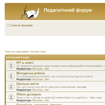
Педагогічний форум
Список форумів
Теми без відповідей
•
Активні теми
ЗАГАЛЬНИЙ РОЗДІЛ
ІКТ в освіті
Тут ділимося думками щодо використання інформаційно-комунікаційних тех
Модератори:
Myroslav
,
viter
Методична робота
Тут обговорюються питання, що стосуються методичної роботи
Модератори:
Myroslav
,
viter
Шкільне життя
Усе, що стосується життя і діяльності навчальних закладів
Модератори:
Myroslav
,
viter
Обмін досвідом
Якщо у вас є досвід чи цікаві ідеї якими бажаєте поділитись - Вам сюди
Модератори:
Myroslav
,
viter
Олімпіади, конкурси, турніри