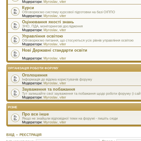
Модератори:
Myroslav
,
viter
Курси
Обговорюємо систему курсової підготовки на базі ОІППО
Модератори:
Myroslav
,
viter
Оцінювання якості знань
ЗНО, ПДА, моніторингові дослідження
Модератори:
Myroslav
,
viter
Управління освітою
Обговорюємо питання, що стосуються усіх рівнів управління освітою
Модератори:
Myroslav
,
viter
Нові Державні стандарти освіти
Модератори:
Myroslav
,
viter
ОРГАНІЗАЦІЯ РОБОТИ ФОРУМУ
Оголошення
Інформація до відома користувачів форуму
Модератори:
Myroslav
,
viter
Зауваження та побажання
Тут залишайте свої зауваження та побажання щодо роботи форуму (і сай
Модератори:
Myroslav
,
viter
РІЗНЕ
Про все інше
Якщо не знайшли відповідної теми на форумі - пишіть сюди
Модератори:
Myroslav
,
viter
ВХІД
•
РЕЄСТРАЦІЯ