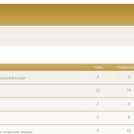
ТЕМИ
ПОВІДОМЛ
3
3
нологій в освіті
12
74
2
3
2
6
4
10
их учнівських змагань