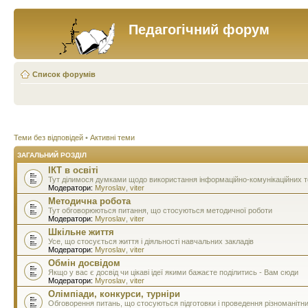
Педагогічний форум
Список форумів
Теми без відповідей
•
Активні теми
ЗАГАЛЬНИЙ РОЗДІЛ
ІКТ в освіті
Тут ділимося думками щодо використання інформаційно-комунікаційних тех
Модератори:
Myroslav
,
viter
Методична робота
Тут обговорюються питання, що стосуються методичної роботи
Модератори:
Myroslav
,
viter
Шкільне життя
Усе, що стосується життя і діяльності навчальних закладів
Модератори:
Myroslav
,
viter
Обмін досвідом
Якщо у вас є досвід чи цікаві ідеї якими бажаєте поділитись - Вам сюди
Модератори:
Myroslav
,
viter
Олімпіади, конкурси, турніри
Обговорення питань, що стосуються підготовки і проведення різноманітн