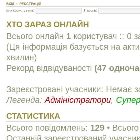
ВХІД
•
РЕЄСТРАЦІЯ
Ім'я користувача:
Пароль:
ХТО ЗАРАЗ ОНЛАЙН
Всього онлайн
1
користувач :: 0 з
(Ця інформація базується на акти
хвилин)
Рекорд відвідуваності
(47 одноча
Зареєстровані учасники: Немає з
Легенда:
Адміністратори
,
Супе
СТАТИСТИКА
Всього повідомлень:
129
• Всього
Останній зареєстрований учасни