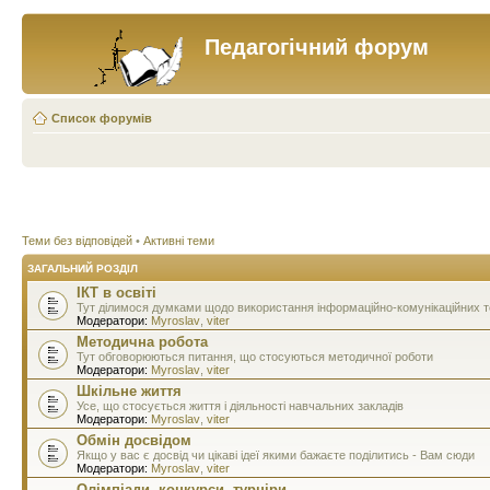
Педагогічний форум
Список форумів
Теми без відповідей
•
Активні теми
ЗАГАЛЬНИЙ РОЗДІЛ
ІКТ в освіті
Тут ділимося думками щодо використання інформаційно-комунікаційних тех
Модератори:
Myroslav
,
viter
Методична робота
Тут обговорюються питання, що стосуються методичної роботи
Модератори:
Myroslav
,
viter
Шкільне життя
Усе, що стосується життя і діяльності навчальних закладів
Модератори:
Myroslav
,
viter
Обмін досвідом
Якщо у вас є досвід чи цікаві ідеї якими бажаєте поділитись - Вам сюди
Модератори:
Myroslav
,
viter
Олімпіади, конкурси, турніри