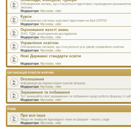
Обговорення питань, що стосуються підготовки і проведення різноманітн
змагань
Модератори:
Myroslav
,
viter
Курси
Обговорюємо систему курсової підготовки на базі ОІППО
Модератори:
Myroslav
,
viter
Оцінювання якості знань
ЗНО, ПДА, моніторингові дослідження
Модератори:
Myroslav
,
viter
Управління освітою
Обговорюємо питання, що стосуються усіх рівнів управління освітою
Модератори:
Myroslav
,
viter
Нові Державні стандарти освіти
Модератори:
Myroslav
,
viter
ОРГАНІЗАЦІЯ РОБОТИ ФОРУМУ
Оголошення
Інформація до відома користувачів форуму
Модератори:
Myroslav
,
viter
Зауваження та побажання
Тут залишайте свої зауваження та побажання щодо роботи форуму (і сай
Модератори:
Myroslav
,
viter
РІЗНЕ
Про все інше
Якщо не знайшли відповідної теми на форумі - пишіть сюди
Модератори:
Myroslav
,
viter