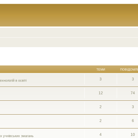
ТЕМИ
ПОВІДОМЛ
3
3
нологій в освіті
12
74
2
3
2
6
4
10
их учнівських змагань