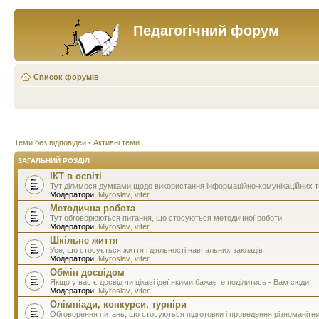
Педагогічний форум
Список форумів
Теми без відповідей
•
Активні теми
ЗАГАЛЬНИЙ РОЗДІЛ
ІКТ в освіті
Тут ділимося думками щодо використання інформаційно-комунікаційних тех
Модератори:
Myroslav
,
viter
Методична робота
Тут обговорюються питання, що стосуються методичної роботи
Модератори:
Myroslav
,
viter
Шкільне життя
Усе, що стосується життя і діяльності навчальних закладів
Модератори:
Myroslav
,
viter
Обмін досвідом
Якщо у вас є досвід чи цікаві ідеї якими бажаєте поділитись - Вам сюди
Модератори:
Myroslav
,
viter
Олімпіади, конкурси, турніри
Обговорення питань, що стосуються підготовки і проведення різноманітн