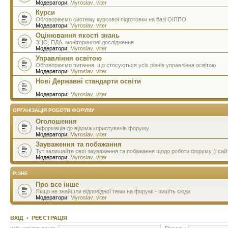
Модератори:
Myroslav
,
viter
Курси
Обговорюємо систему курсової підготовки на базі ОІППО
Модератори:
Myroslav
,
viter
Оцінювання якості знань
ЗНО, ПДА, моніторингові дослідження
Модератори:
Myroslav
,
viter
Управління освітою
Обговорюємо питання, що стосуються усіх рівнів управління освітою
Модератори:
Myroslav
,
viter
Нові Державні стандарти освіти
Модератори:
Myroslav
,
viter
ОРГАНІЗАЦІЯ РОБОТИ ФОРУМУ
Оголошення
Інформація до відома користувачів форуму
Модератори:
Myroslav
,
viter
Зауваження та побажання
Тут залишайте свої зауваження та побажання щодо роботи форуму (і сай
Модератори:
Myroslav
,
viter
РІЗНЕ
Про все інше
Якщо не знайшли відповідної теми на форумі - пишіть сюди
Модератори:
Myroslav
,
viter
ВХІД
•
РЕЄСТРАЦІЯ