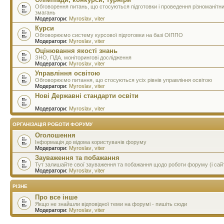
Обговорення питань, що стосуються підготовки і проведення різноманітн
змагань
Модератори:
Myroslav
,
viter
Курси
Обговорюємо систему курсової підготовки на базі ОІППО
Модератори:
Myroslav
,
viter
Оцінювання якості знань
ЗНО, ПДА, моніторингові дослідження
Модератори:
Myroslav
,
viter
Управління освітою
Обговорюємо питання, що стосуються усіх рівнів управління освітою
Модератори:
Myroslav
,
viter
Нові Державні стандарти освіти
Модератори:
Myroslav
,
viter
ОРГАНІЗАЦІЯ РОБОТИ ФОРУМУ
Оголошення
Інформація до відома користувачів форуму
Модератори:
Myroslav
,
viter
Зауваження та побажання
Тут залишайте свої зауваження та побажання щодо роботи форуму (і сай
Модератори:
Myroslav
,
viter
РІЗНЕ
Про все інше
Якщо не знайшли відповідної теми на форумі - пишіть сюди
Модератори:
Myroslav
,
viter