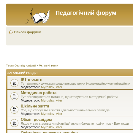
Педагогічний форум
Список форумів
Теми без відповідей
•
Активні теми
ЗАГАЛЬНИЙ РОЗДІЛ
ІКТ в освіті
Тут ділимося думками щодо використання інформаційно-комунікаційних тех
Модератори:
Myroslav
,
viter
Методична робота
Тут обговорюються питання, що стосуються методичної роботи
Модератори:
Myroslav
,
viter
Шкільне життя
Усе, що стосується життя і діяльності навчальних закладів
Модератори:
Myroslav
,
viter
Обмін досвідом
Якщо у вас є досвід чи цікаві ідеї якими бажаєте поділитись - Вам сюди
Модератори:
Myroslav
,
viter
Олімпіади, конкурси, турніри