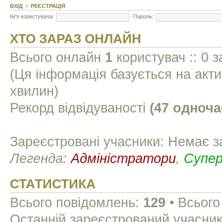
ВХІД
•
РЕЄСТРАЦІЯ
Ім'я користувача:
Пароль:
ХТО ЗАРАЗ ОНЛАЙН
Всього онлайн
1
користувач :: 0 з
(Ця інформація базується на акти
хвилин)
Рекорд відвідуваності
(47 одноча
Зареєстровані учасники: Немає з
Легенда:
Адміністратори
,
Супе
СТАТИСТИКА
Всього повідомлень:
129
• Всього
Останній зареєстрований учасни