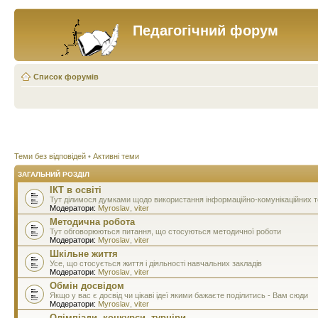
Педагогічний форум
Список форумів
Теми без відповідей
•
Активні теми
ЗАГАЛЬНИЙ РОЗДІЛ
ІКТ в освіті
Тут ділимося думками щодо використання інформаційно-комунікаційних тех
Модератори:
Myroslav
,
viter
Методична робота
Тут обговорюються питання, що стосуються методичної роботи
Модератори:
Myroslav
,
viter
Шкільне життя
Усе, що стосується життя і діяльності навчальних закладів
Модератори:
Myroslav
,
viter
Обмін досвідом
Якщо у вас є досвід чи цікаві ідеї якими бажаєте поділитись - Вам сюди
Модератори:
Myroslav
,
viter
Олімпіади, конкурси, турніри