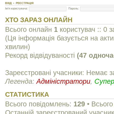
ВХІД
•
РЕЄСТРАЦІЯ
Ім'я користувача:
Пароль:
ХТО ЗАРАЗ ОНЛАЙН
Всього онлайн
1
користувач :: 0 з
(Ця інформація базується на акти
хвилин)
Рекорд відвідуваності
(47 одноча
Зареєстровані учасники: Немає з
Легенда:
Адміністратори
,
Супе
СТАТИСТИКА
Всього повідомлень:
129
• Всього
Останній зареєстрований учасни