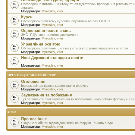
Обговорення питань, що стосуються підготовки і проведення різноманітн
змагань
Модератори:
Myroslav
,
viter
Курси
Обговорюємо систему курсової підготовки на базі ОІППО
Модератори:
Myroslav
,
viter
Оцінювання якості знань
ЗНО, ПДА, моніторингові дослідження
Модератори:
Myroslav
,
viter
Управління освітою
Обговорюємо питання, що стосуються усіх рівнів управління освітою
Модератори:
Myroslav
,
viter
Нові Державні стандарти освіти
Модератори:
Myroslav
,
viter
ОРГАНІЗАЦІЯ РОБОТИ ФОРУМУ
Оголошення
Інформація до відома користувачів форуму
Модератори:
Myroslav
,
viter
Зауваження та побажання
Тут залишайте свої зауваження та побажання щодо роботи форуму (і сай
Модератори:
Myroslav
,
viter
РІЗНЕ
Про все інше
Якщо не знайшли відповідної теми на форумі - пишіть сюди
Модератори:
Myroslav
,
viter