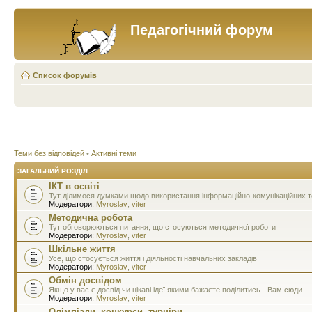
Педагогічний форум
Список форумів
Теми без відповідей
•
Активні теми
ЗАГАЛЬНИЙ РОЗДІЛ
ІКТ в освіті
Тут ділимося думками щодо використання інформаційно-комунікаційних тех
Модератори:
Myroslav
,
viter
Методична робота
Тут обговорюються питання, що стосуються методичної роботи
Модератори:
Myroslav
,
viter
Шкільне життя
Усе, що стосується життя і діяльності навчальних закладів
Модератори:
Myroslav
,
viter
Обмін досвідом
Якщо у вас є досвід чи цікаві ідеї якими бажаєте поділитись - Вам сюди
Модератори:
Myroslav
,
viter
Олімпіади, конкурси, турніри