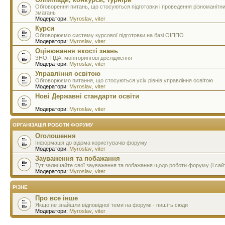
Обговорення питань, що стосуються підготовки і проведення різноманітн
змагань
Модератори:
Myroslav
,
viter
Курси
Обговорюємо систему курсової підготовки на базі ОІППО
Модератори:
Myroslav
,
viter
Оцінювання якості знань
ЗНО, ПДА, моніторингові дослідження
Модератори:
Myroslav
,
viter
Управління освітою
Обговорюємо питання, що стосуються усіх рівнів управління освітою
Модератори:
Myroslav
,
viter
Нові Державні стандарти освіти
Модератори:
Myroslav
,
viter
ОРГАНІЗАЦІЯ РОБОТИ ФОРУМУ
Оголошення
Інформація до відома користувачів форуму
Модератори:
Myroslav
,
viter
Зауваження та побажання
Тут залишайте свої зауваження та побажання щодо роботи форуму (і сай
Модератори:
Myroslav
,
viter
РІЗНЕ
Про все інше
Якщо не знайшли відповідної теми на форумі - пишіть сюди
Модератори:
Myroslav
,
viter