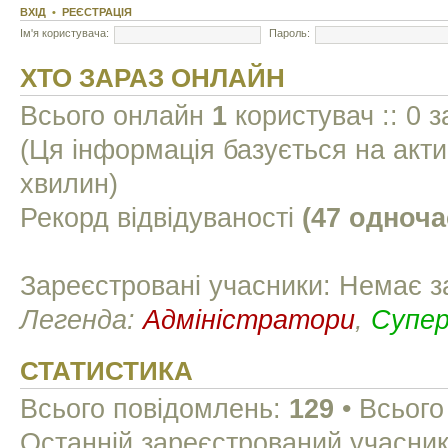
ВХІД
•
РЕЄСТРАЦІЯ
Ім'я користувача:
Пароль:
ХТО ЗАРАЗ ОНЛАЙН
Всього онлайн
1
користувач :: 0 з
(Ця інформація базується на акти
хвилин)
Рекорд відвідуваності
(47 одноча
Зареєстровані учасники: Немає з
Легенда:
Адміністратори
,
Супе
СТАТИСТИКА
Всього повідомлень:
129
• Всього
Останній зареєстрований учасни