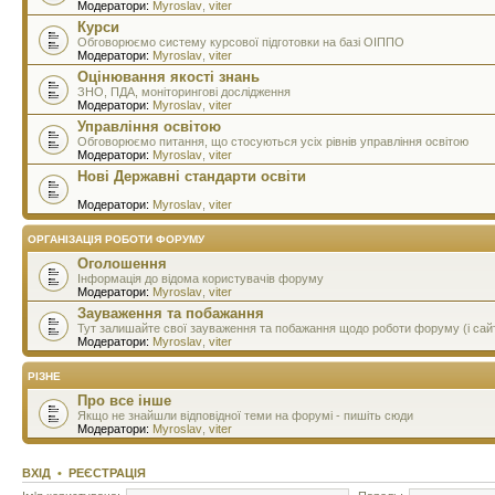
Модератори:
Myroslav
,
viter
Курси
Обговорюємо систему курсової підготовки на базі ОІППО
Модератори:
Myroslav
,
viter
Оцінювання якості знань
ЗНО, ПДА, моніторингові дослідження
Модератори:
Myroslav
,
viter
Управління освітою
Обговорюємо питання, що стосуються усіх рівнів управління освітою
Модератори:
Myroslav
,
viter
Нові Державні стандарти освіти
Модератори:
Myroslav
,
viter
ОРГАНІЗАЦІЯ РОБОТИ ФОРУМУ
Оголошення
Інформація до відома користувачів форуму
Модератори:
Myroslav
,
viter
Зауваження та побажання
Тут залишайте свої зауваження та побажання щодо роботи форуму (і сай
Модератори:
Myroslav
,
viter
РІЗНЕ
Про все інше
Якщо не знайшли відповідної теми на форумі - пишіть сюди
Модератори:
Myroslav
,
viter
ВХІД
•
РЕЄСТРАЦІЯ