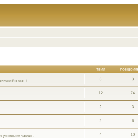
ТЕМИ
ПОВІДОМЛ
3
3
нологій в освіті
12
74
2
3
2
6
4
10
их учнівських змагань