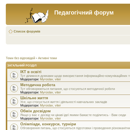
Педагогічний форум
Список форумів
Теми без відповідей
•
Активні теми
ЗАГАЛЬНИЙ РОЗДІЛ
ІКТ в освіті
Тут ділимося думками щодо використання інформаційно-комунікаційних тех
Модератори:
Myroslav
,
viter
Методична робота
Тут обговорюються питання, що стосуються методичної роботи
Модератори:
Myroslav
,
viter
Шкільне життя
Усе, що стосується життя і діяльності навчальних закладів
Модератори:
Myroslav
,
viter
Обмін досвідом
Якщо у вас є досвід чи цікаві ідеї якими бажаєте поділитись - Вам сюди
Модератори:
Myroslav
,
viter
Олімпіади, конкурси, турніри
Обговорення питань, що стосуються підготовки і проведення різноманітн