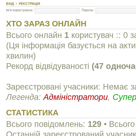
ВХІД
•
РЕЄСТРАЦІЯ
Ім'я користувача:
Пароль:
ХТО ЗАРАЗ ОНЛАЙН
Всього онлайн
1
користувач :: 0 з
(Ця інформація базується на акти
хвилин)
Рекорд відвідуваності
(47 одноча
Зареєстровані учасники: Немає з
Легенда:
Адміністратори
,
Супе
СТАТИСТИКА
Всього повідомлень:
129
• Всього
Останній зареєстрований учасни