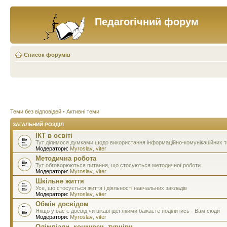
Педагогічний форум
Список форумів
Теми без відповідей
•
Активні теми
ЗАГАЛЬНИЙ РОЗДІЛ
ІКТ в освіті
Тут ділимося думками щодо використання інформаційно-комунікаційних тех
Модератори:
Myroslav
,
viter
Методична робота
Тут обговорюються питання, що стосуються методичної роботи
Модератори:
Myroslav
,
viter
Шкільне життя
Усе, що стосується життя і діяльності навчальних закладів
Модератори:
Myroslav
,
viter
Обмін досвідом
Якщо у вас є досвід чи цікаві ідеї якими бажаєте поділитись - Вам сюди
Модератори:
Myroslav
,
viter
Олімпіади, конкурси, турніри