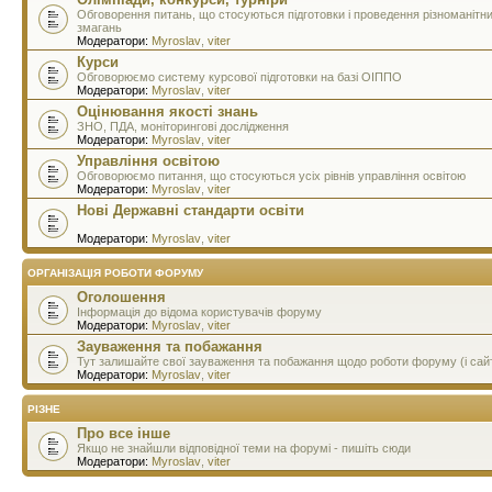
Обговорення питань, що стосуються підготовки і проведення різноманітн
змагань
Модератори:
Myroslav
,
viter
Курси
Обговорюємо систему курсової підготовки на базі ОІППО
Модератори:
Myroslav
,
viter
Оцінювання якості знань
ЗНО, ПДА, моніторингові дослідження
Модератори:
Myroslav
,
viter
Управління освітою
Обговорюємо питання, що стосуються усіх рівнів управління освітою
Модератори:
Myroslav
,
viter
Нові Державні стандарти освіти
Модератори:
Myroslav
,
viter
ОРГАНІЗАЦІЯ РОБОТИ ФОРУМУ
Оголошення
Інформація до відома користувачів форуму
Модератори:
Myroslav
,
viter
Зауваження та побажання
Тут залишайте свої зауваження та побажання щодо роботи форуму (і сай
Модератори:
Myroslav
,
viter
РІЗНЕ
Про все інше
Якщо не знайшли відповідної теми на форумі - пишіть сюди
Модератори:
Myroslav
,
viter