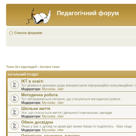
Педагогічний форум
Список форумів
Теми без відповідей
•
Активні теми
ЗАГАЛЬНИЙ РОЗДІЛ
ІКТ в освіті
Тут ділимося думками щодо використання інформаційно-комунікаційних тех
Модератори:
Myroslav
,
viter
Методична робота
Тут обговорюються питання, що стосуються методичної роботи
Модератори:
Myroslav
,
viter
Шкільне життя
Усе, що стосується життя і діяльності навчальних закладів
Модератори:
Myroslav
,
viter
Обмін досвідом
Якщо у вас є досвід чи цікаві ідеї якими бажаєте поділитись - Вам сюди
Модератори:
Myroslav
,
viter
Олімпіади, конкурси, турніри