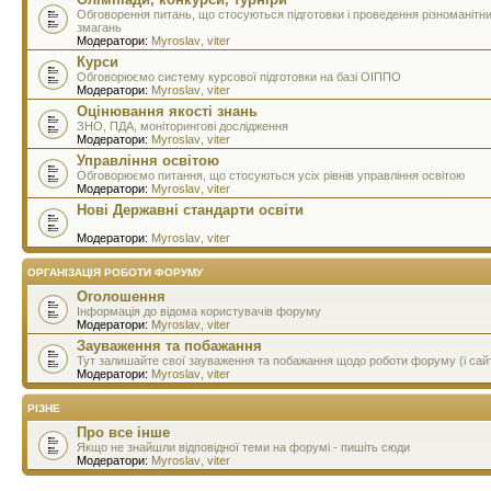
Обговорення питань, що стосуються підготовки і проведення різноманітн
змагань
Модератори:
Myroslav
,
viter
Курси
Обговорюємо систему курсової підготовки на базі ОІППО
Модератори:
Myroslav
,
viter
Оцінювання якості знань
ЗНО, ПДА, моніторингові дослідження
Модератори:
Myroslav
,
viter
Управління освітою
Обговорюємо питання, що стосуються усіх рівнів управління освітою
Модератори:
Myroslav
,
viter
Нові Державні стандарти освіти
Модератори:
Myroslav
,
viter
ОРГАНІЗАЦІЯ РОБОТИ ФОРУМУ
Оголошення
Інформація до відома користувачів форуму
Модератори:
Myroslav
,
viter
Зауваження та побажання
Тут залишайте свої зауваження та побажання щодо роботи форуму (і сай
Модератори:
Myroslav
,
viter
РІЗНЕ
Про все інше
Якщо не знайшли відповідної теми на форумі - пишіть сюди
Модератори:
Myroslav
,
viter