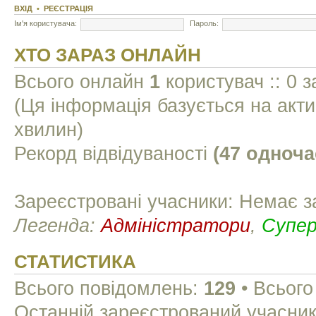
ВХІД
•
РЕЄСТРАЦІЯ
Ім'я користувача:
Пароль:
ХТО ЗАРАЗ ОНЛАЙН
Всього онлайн
1
користувач :: 0 з
(Ця інформація базується на акти
хвилин)
Рекорд відвідуваності
(47 одноча
Зареєстровані учасники: Немає з
Легенда:
Адміністратори
,
Супе
СТАТИСТИКА
Всього повідомлень:
129
• Всього
Останній зареєстрований учасни