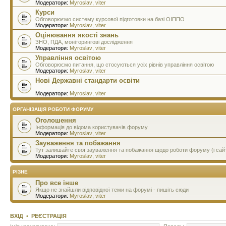
Модератори:
Myroslav
,
viter
Курси
Обговорюємо систему курсової підготовки на базі ОІППО
Модератори:
Myroslav
,
viter
Оцінювання якості знань
ЗНО, ПДА, моніторингові дослідження
Модератори:
Myroslav
,
viter
Управління освітою
Обговорюємо питання, що стосуються усіх рівнів управління освітою
Модератори:
Myroslav
,
viter
Нові Державні стандарти освіти
Модератори:
Myroslav
,
viter
ОРГАНІЗАЦІЯ РОБОТИ ФОРУМУ
Оголошення
Інформація до відома користувачів форуму
Модератори:
Myroslav
,
viter
Зауваження та побажання
Тут залишайте свої зауваження та побажання щодо роботи форуму (і сай
Модератори:
Myroslav
,
viter
РІЗНЕ
Про все інше
Якщо не знайшли відповідної теми на форумі - пишіть сюди
Модератори:
Myroslav
,
viter
ВХІД
•
РЕЄСТРАЦІЯ