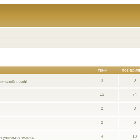
ТЕМИ
ПОВІДОМЛ
3
3
нологій в освіті
12
74
2
3
2
6
4
10
их учнівських змагань