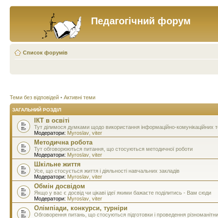
Педагогічний форум
Список форумів
Теми без відповідей
•
Активні теми
ЗАГАЛЬНИЙ РОЗДІЛ
ІКТ в освіті
Тут ділимося думками щодо використання інформаційно-комунікаційних тех
Модератори:
Myroslav
,
viter
Методична робота
Тут обговорюються питання, що стосуються методичної роботи
Модератори:
Myroslav
,
viter
Шкільне життя
Усе, що стосується життя і діяльності навчальних закладів
Модератори:
Myroslav
,
viter
Обмін досвідом
Якщо у вас є досвід чи цікаві ідеї якими бажаєте поділитись - Вам сюди
Модератори:
Myroslav
,
viter
Олімпіади, конкурси, турніри
Обговорення питань, що стосуються підготовки і проведення різноманітн