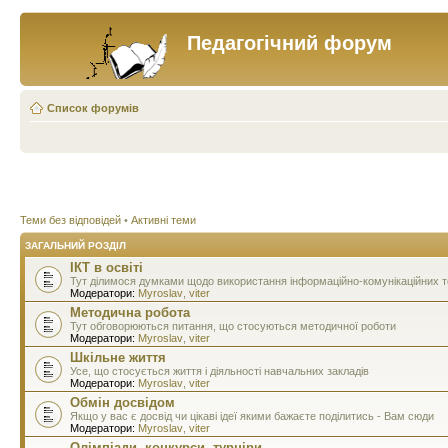
Педагогічний форум
Список форумів
Теми без відповідей
•
Активні теми
ЗАГАЛЬНИЙ РОЗДІЛ
ІКТ в освіті
Тут ділимося думками щодо використання інформаційно-комунікаційних тех
Модератори:
Myroslav
,
viter
Методична робота
Тут обговорюються питання, що стосуються методичної роботи
Модератори:
Myroslav
,
viter
Шкільне життя
Усе, що стосується життя і діяльності навчальних закладів
Модератори:
Myroslav
,
viter
Обмін досвідом
Якщо у вас є досвід чи цікаві ідеї якими бажаєте поділитись - Вам сюди
Модератори:
Myroslav
,
viter
Олімпіади, конкурси, турніри