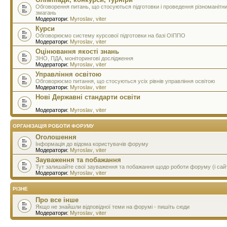
Обговорення питань, що стосуються підготовки і проведення різноманітн
змагань
Модератори:
Myroslav
,
viter
Курси
Обговорюємо систему курсової підготовки на базі ОІППО
Модератори:
Myroslav
,
viter
Оцінювання якості знань
ЗНО, ПДА, моніторингові дослідження
Модератори:
Myroslav
,
viter
Управління освітою
Обговорюємо питання, що стосуються усіх рівнів управління освітою
Модератори:
Myroslav
,
viter
Нові Державні стандарти освіти
Модератори:
Myroslav
,
viter
ОРГАНІЗАЦІЯ РОБОТИ ФОРУМУ
Оголошення
Інформація до відома користувачів форуму
Модератори:
Myroslav
,
viter
Зауваження та побажання
Тут залишайте свої зауваження та побажання щодо роботи форуму (і сай
Модератори:
Myroslav
,
viter
РІЗНЕ
Про все інше
Якщо не знайшли відповідної теми на форумі - пишіть сюди
Модератори:
Myroslav
,
viter