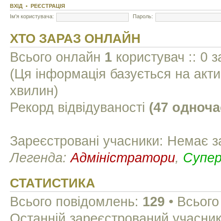
ВХІД
•
РЕЄСТРАЦІЯ
Ім'я користувача:
Пароль:
ХТО ЗАРАЗ ОНЛАЙН
Всього онлайн
1
користувач :: 0 з
(Ця інформація базується на акти
хвилин)
Рекорд відвідуваності
(47 одноча
Зареєстровані учасники: Немає з
Легенда:
Адміністратори
,
Супе
СТАТИСТИКА
Всього повідомлень:
129
• Всього
Останній зареєстрований учасни