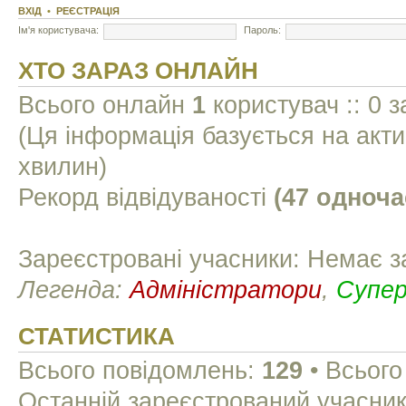
ВХІД
•
РЕЄСТРАЦІЯ
Ім'я користувача:
Пароль:
ХТО ЗАРАЗ ОНЛАЙН
Всього онлайн
1
користувач :: 0 з
(Ця інформація базується на акти
хвилин)
Рекорд відвідуваності
(47 одноча
Зареєстровані учасники: Немає з
Легенда:
Адміністратори
,
Супе
СТАТИСТИКА
Всього повідомлень:
129
• Всього
Останній зареєстрований учасни