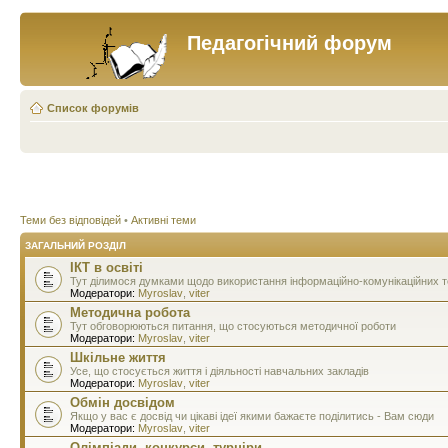
Педагогічний форум
Список форумів
Теми без відповідей
•
Активні теми
ЗАГАЛЬНИЙ РОЗДІЛ
ІКТ в освіті
Тут ділимося думками щодо використання інформаційно-комунікаційних тех
Модератори:
Myroslav
,
viter
Методична робота
Тут обговорюються питання, що стосуються методичної роботи
Модератори:
Myroslav
,
viter
Шкільне життя
Усе, що стосується життя і діяльності навчальних закладів
Модератори:
Myroslav
,
viter
Обмін досвідом
Якщо у вас є досвід чи цікаві ідеї якими бажаєте поділитись - Вам сюди
Модератори:
Myroslav
,
viter
Олімпіади, конкурси, турніри