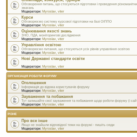
Обговорення питань, що стосуються підготовки і проведення різноманітн
змагань
Модератори:
Myroslav
,
viter
Курси
Обговорюємо систему курсової підготовки на базі ОІППО
Модератори:
Myroslav
,
viter
Оцінювання якості знань
ЗНО, ПДА, моніторингові дослідження
Модератори:
Myroslav
,
viter
Управління освітою
Обговорюємо питання, що стосуються усіх рівнів управління освітою
Модератори:
Myroslav
,
viter
Нові Державні стандарти освіти
Модератори:
Myroslav
,
viter
ОРГАНІЗАЦІЯ РОБОТИ ФОРУМУ
Оголошення
Інформація до відома користувачів форуму
Модератори:
Myroslav
,
viter
Зауваження та побажання
Тут залишайте свої зауваження та побажання щодо роботи форуму (і сай
Модератори:
Myroslav
,
viter
РІЗНЕ
Про все інше
Якщо не знайшли відповідної теми на форумі - пишіть сюди
Модератори:
Myroslav
,
viter