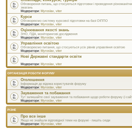
Обговорення питань, що стосуються підготовки і проведення різноманітн
змагань
Модератори:
Myroslav
,
viter
Курси
Обговорюємо систему курсової підготовки на базі ОІППО
Модератори:
Myroslav
,
viter
Оцінювання якості знань
ЗНО, ПДА, моніторингові дослідження
Модератори:
Myroslav
,
viter
Управління освітою
Обговорюємо питання, що стосуються усіх рівнів управління освітою
Модератори:
Myroslav
,
viter
Нові Державні стандарти освіти
Модератори:
Myroslav
,
viter
ОРГАНІЗАЦІЯ РОБОТИ ФОРУМУ
Оголошення
Інформація до відома користувачів форуму
Модератори:
Myroslav
,
viter
Зауваження та побажання
Тут залишайте свої зауваження та побажання щодо роботи форуму (і сай
Модератори:
Myroslav
,
viter
РІЗНЕ
Про все інше
Якщо не знайшли відповідної теми на форумі - пишіть сюди
Модератори:
Myroslav
,
viter