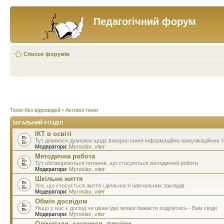
Педагогічний форум
Список форумів
Теми без відповідей
•
Активні теми
ЗАГАЛЬНИЙ РОЗДІЛ
ІКТ в освіті
Тут ділимося думками щодо використання інформаційно-комунікаційних тех
Модератори:
Myroslav
,
viter
Методична робота
Тут обговорюються питання, що стосуються методичної роботи
Модератори:
Myroslav
,
viter
Шкільне життя
Усе, що стосується життя і діяльності навчальних закладів
Модератори:
Myroslav
,
viter
Обмін досвідом
Якщо у вас є досвід чи цікаві ідеї якими бажаєте поділитись - Вам сюди
Модератори:
Myroslav
,
viter
Олімпіади, конкурси, турніри