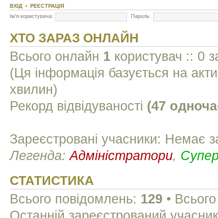
ВХІД
•
РЕЄСТРАЦІЯ
Ім'я користувача:
Пароль:
ХТО ЗАРАЗ ОНЛАЙН
Всього онлайн
1
користувач :: 0 з
(Ця інформація базується на акти
хвилин)
Рекорд відвідуваності
(47 одноча
Зареєстровані учасники: Немає з
Легенда:
Адміністратори
,
Супе
СТАТИСТИКА
Всього повідомлень:
129
• Всього
Останній зареєстрований учасни