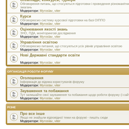
Обговорення питань, що стосуються підготовки і проведення різноманітн
змагань
Модератори:
Myroslav
,
viter
Курси
Обговорюємо систему курсової підготовки на базі ОІППО
Модератори:
Myroslav
,
viter
Оцінювання якості знань
ЗНО, ПДА, моніторингові дослідження
Модератори:
Myroslav
,
viter
Управління освітою
Обговорюємо питання, що стосуються усіх рівнів управління освітою
Модератори:
Myroslav
,
viter
Нові Державні стандарти освіти
Модератори:
Myroslav
,
viter
ОРГАНІЗАЦІЯ РОБОТИ ФОРУМУ
Оголошення
Інформація до відома користувачів форуму
Модератори:
Myroslav
,
viter
Зауваження та побажання
Тут залишайте свої зауваження та побажання щодо роботи форуму (і сай
Модератори:
Myroslav
,
viter
РІЗНЕ
Про все інше
Якщо не знайшли відповідної теми на форумі - пишіть сюди
Модератори:
Myroslav
,
viter