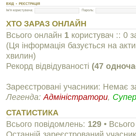
ВХІД
•
РЕЄСТРАЦІЯ
Ім'я користувача:
Пароль:
ХТО ЗАРАЗ ОНЛАЙН
Всього онлайн
1
користувач :: 0 з
(Ця інформація базується на акти
хвилин)
Рекорд відвідуваності
(47 одноча
Зареєстровані учасники: Немає з
Легенда:
Адміністратори
,
Супе
СТАТИСТИКА
Всього повідомлень:
129
• Всього
Останній зареєстрований учасни