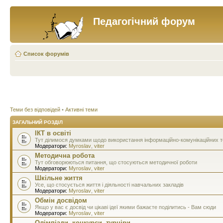
Педагогічний форум
Список форумів
Теми без відповідей
•
Активні теми
ЗАГАЛЬНИЙ РОЗДІЛ
ІКТ в освіті
Тут ділимося думками щодо використання інформаційно-комунікаційних тех
Модератори:
Myroslav
,
viter
Методична робота
Тут обговорюються питання, що стосуються методичної роботи
Модератори:
Myroslav
,
viter
Шкільне життя
Усе, що стосується життя і діяльності навчальних закладів
Модератори:
Myroslav
,
viter
Обмін досвідом
Якщо у вас є досвід чи цікаві ідеї якими бажаєте поділитись - Вам сюди
Модератори:
Myroslav
,
viter
Олімпіади, конкурси, турніри