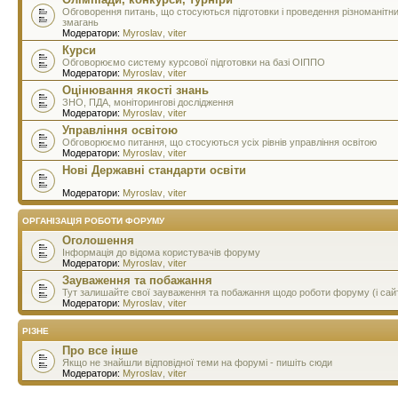
Обговорення питань, що стосуються підготовки і проведення різноманітн
змагань
Модератори:
Myroslav
,
viter
Курси
Обговорюємо систему курсової підготовки на базі ОІППО
Модератори:
Myroslav
,
viter
Оцінювання якості знань
ЗНО, ПДА, моніторингові дослідження
Модератори:
Myroslav
,
viter
Управління освітою
Обговорюємо питання, що стосуються усіх рівнів управління освітою
Модератори:
Myroslav
,
viter
Нові Державні стандарти освіти
Модератори:
Myroslav
,
viter
ОРГАНІЗАЦІЯ РОБОТИ ФОРУМУ
Оголошення
Інформація до відома користувачів форуму
Модератори:
Myroslav
,
viter
Зауваження та побажання
Тут залишайте свої зауваження та побажання щодо роботи форуму (і сай
Модератори:
Myroslav
,
viter
РІЗНЕ
Про все інше
Якщо не знайшли відповідної теми на форумі - пишіть сюди
Модератори:
Myroslav
,
viter