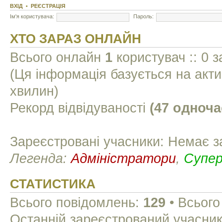
ВХІД
•
РЕЄСТРАЦІЯ
Ім'я користувача:
Пароль:
ХТО ЗАРАЗ ОНЛАЙН
Всього онлайн
1
користувач :: 0 з
(Ця інформація базується на акти
хвилин)
Рекорд відвідуваності
(47 одноча
Зареєстровані учасники: Немає з
Легенда:
Адміністратори
,
Супе
СТАТИСТИКА
Всього повідомлень:
129
• Всього
Останній зареєстрований учасни