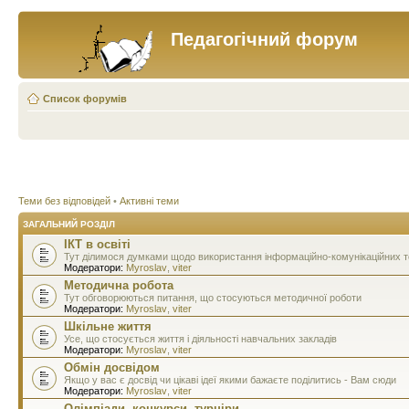
Педагогічний форум
Список форумів
Теми без відповідей
•
Активні теми
ЗАГАЛЬНИЙ РОЗДІЛ
ІКТ в освіті
Тут ділимося думками щодо використання інформаційно-комунікаційних тех
Модератори:
Myroslav
,
viter
Методична робота
Тут обговорюються питання, що стосуються методичної роботи
Модератори:
Myroslav
,
viter
Шкільне життя
Усе, що стосується життя і діяльності навчальних закладів
Модератори:
Myroslav
,
viter
Обмін досвідом
Якщо у вас є досвід чи цікаві ідеї якими бажаєте поділитись - Вам сюди
Модератори:
Myroslav
,
viter
Олімпіади, конкурси, турніри