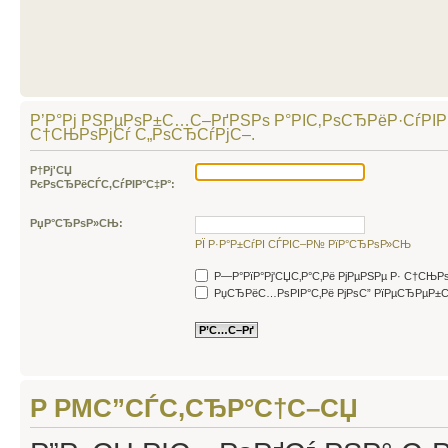
Р’Р°Рј РЅРµРѕР±С…С–РґРЅРѕ Р°РІС‚РѕСЂРёР·СѓРІ
С†СЊРѕРјСѓ С„РѕСЂСѓРјС–.
Р†Рј'СЏ
РєРѕСЂРёСЃС‚СѓРІР°С‡Р°:
РџР°СЂРѕР»СЊ:
РЇ Р·Р°Р±СѓРІ СЃРІС–Р№ РїР°СЂРѕР»СЊ
Р—Р°РїР°Рј'СЏС‚Р°С‚Рё РјРµРЅРµ Р· С†СЊР
РџСЂРёС…РѕРІР°С‚Рё РјРѕС” РїРµСЂРµР±С
Р РΜС”СЃС‚СЂР°С†С–СЏ