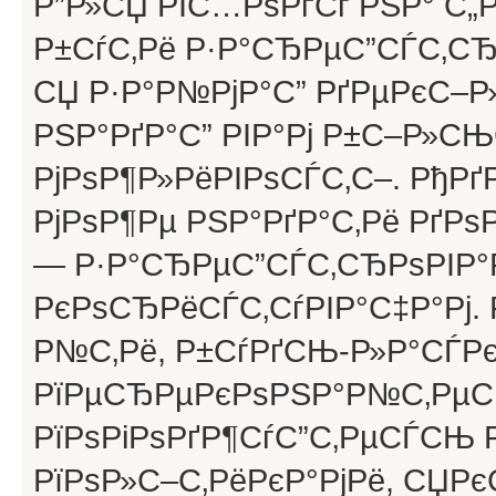
Р”Р»СЏ РІС…РѕРґСѓ РЅР° С„
Р±СѓС‚Рё Р·Р°СЂРµС”СЃС‚СЂ
СЏ Р·Р°Р№РјР°С” РґРµРєС–Р
РЅР°РґР°С” РІР°Рј Р±С–Р»С
РјРѕР¶Р»РёРІРѕСЃС‚С–. РђР
РјРѕР¶Рµ РЅР°РґР°С‚Рё РґРѕ
— Р·Р°СЂРµС”СЃС‚СЂРѕРІР°
РєРѕСЂРёСЃС‚СѓРІР°С‡Р°Рј. 
Р№С‚Рё, Р±СѓРґСЊ-Р»Р°СЃРє
РїРµСЂРµРєРѕРЅР°Р№С‚РµС
РїРѕРіРѕРґР¶СѓС”С‚РµСЃСЊ Р
РїРѕР»С–С‚РёРєР°РјРё, СЏР