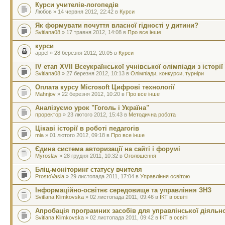
Курси учителів-логопедів
Любов » 14 червня 2012, 22:42 в
Курси
Як формувати почуття власної гідності у дитини?
Svitlana08
» 17 травня 2012, 14:08 в
Про все інше
курси
appel » 28 березня 2012, 20:05 в
Курси
ІV етап ХVІІ Всеукраїнської учнівської олімпіади з історії
Svitlana08
» 27 березня 2012, 10:13 в
Олімпіади, конкурси, турніри
Оплата курсу Microsoft Цифрові технології
Mahnjov
» 22 березня 2012, 10:20 в
Про все інше
Аналізуємо урок "Гоголь і Україна"
проректор
» 23 лютого 2012, 15:43 в
Методична робота
Цікаві історії в роботі педагогів
mia
» 01 лютого 2012, 09:18 в
Про все інше
Єдина система авторизації на сайті і форумі
Myroslav
» 28 грудня 2011, 10:32 в
Оголошення
Бліц-моніторинг статусу вчителя
ProstoVasia
» 29 листопада 2011, 17:04 в
Управління освітою
Інформаційно-освітнє середовище та управління ЗНЗ
Svitlana Klimkovska
» 02 листопада 2011, 09:46 в
ІКТ в освіті
Апробація програмних засобів для управлінської діяльно
Svitlana Klimkovska
» 02 листопада 2011, 09:42 в
ІКТ в освіті