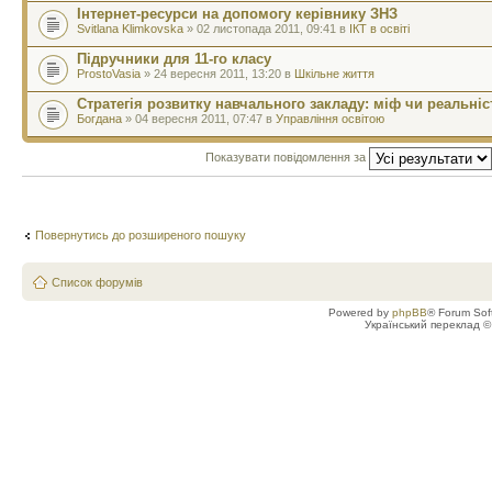
Інтернет-ресурси на допомогу керівнику ЗНЗ
Svitlana Klimkovska
» 02 листопада 2011, 09:41 в
ІКТ в освіті
Підручники для 11-го класу
ProstoVasia
» 24 вересня 2011, 13:20 в
Шкільне життя
Стратегія розвитку навчального закладу: міф чи реальніс
Богдана
» 04 вересня 2011, 07:47 в
Управління освітою
Показувати повідомлення за
Повернутись до розширеного пошуку
Список форумів
Powered by
phpBB
® Forum Sof
Український переклад 